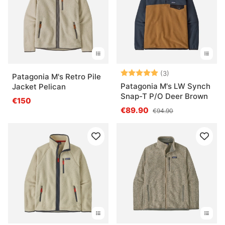
Note:
5.0 sur 5 étoile
(3)
Patagonia M's Retro Pile
Patagonia M's LW Synch
Jacket Pelican
Snap-T P/O Deer Brown
€150
€89.90
€94.90