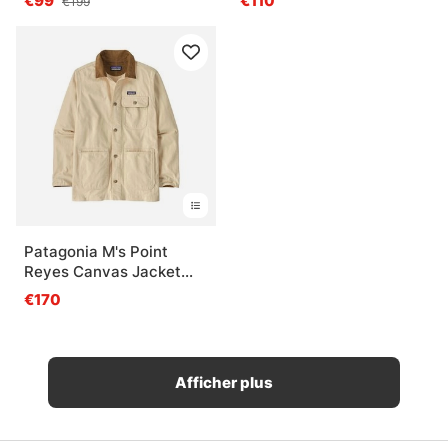
€99
€110
€199
Patagonia M's Point
Reyes Canvas Jacket
Undyed Natural
€170
Afficher plus