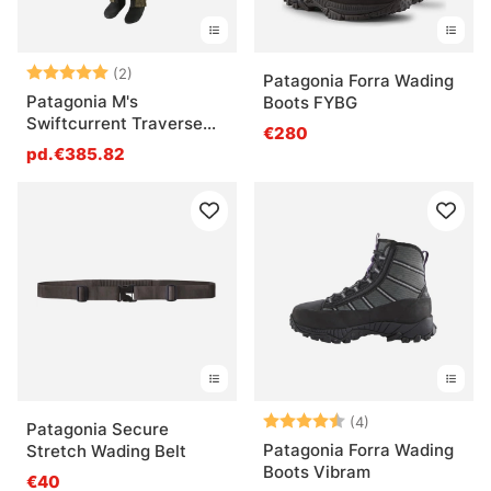
Note:
5.0 sur 5 étoiles
(2)
Patagonia Forra Wading
Patagonia M's
Boots FYBG
Swiftcurrent Traverse
€280
Wading Pants BSNG
pd.€385.82
Note:
4.8 sur 5 étoile
(4)
Patagonia Secure
Patagonia Forra Wading
Stretch Wading Belt
Boots Vibram
€40