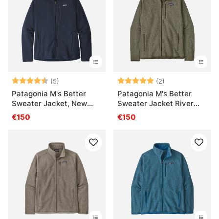
Note:
4.8 sur 5 étoiles
Note:
5.0 sur 5 étoile
(5)
(2)
Patagonia M's Better
Patagonia M's Better
Sweater Jacket, New
Sweater Jacket River
Navy
Rock Green
€150
€150