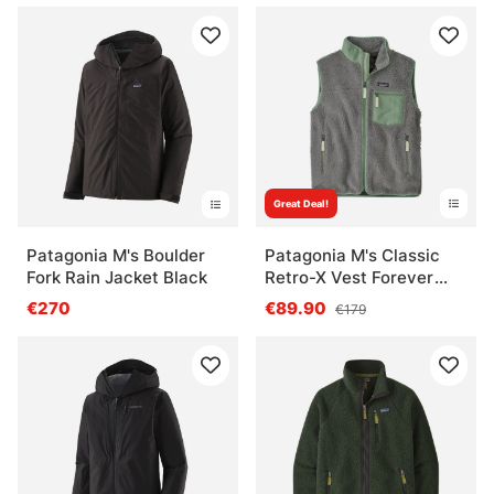
Great Deal!
Patagonia M's Boulder
Patagonia M's Classic
Fork Rain Jacket Black
Retro-X Vest Forever
Grey
€270
€89.90
€179