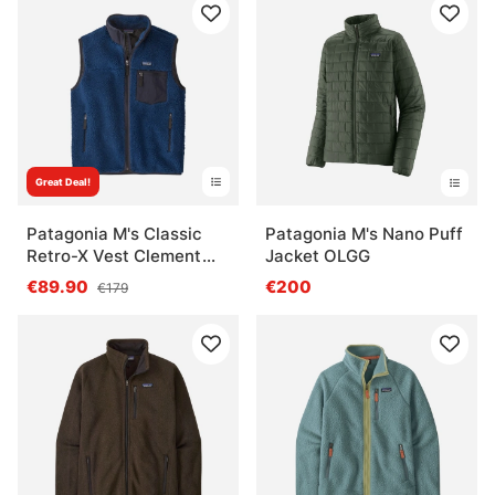
Great Deal!
Patagonia M's Classic
Patagonia M's Nano Puff
Retro-X Vest Clement
Jacket OLGG
Blue
€89.90
€200
€179