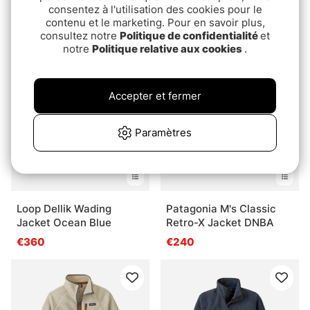
Patagonia M's Synch
Jacket Pond Green
consentez à l'utilisation des cookies pour le
Jacket SMSB
€69.90
contenu et le marketing. Pour en savoir plus,
€139
€69.90
consultez notre
Politique de confidentialité
et
€139
notre
Politique relative aux cookies
.
Accepter et fermer
Paramètres
Loop Dellik Wading
Patagonia M's Classic
Jacket Ocean Blue
Retro-X Jacket DNBA
€360
€240