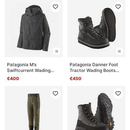
Patagonia M's
Patagonia Danner Foot
Swiftcurrent Wading
Tractor Wading Boots
Jacket, FGE
Felt
€400
€450