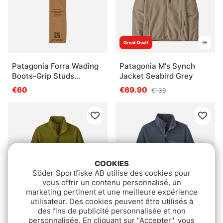
Great Deal!
Patagonia Forra Wading
Patagonia M's Synch
Boots-Grip Studs
Jacket Seabird Grey
Traction Kit Silver
€60
€69.90
€139
COOKIES
Söder Sportfiske AB utilise des cookies pour
vous offrir un contenu personnalisé, un
marketing pertinent et une meilleure expérience
Great Deal!
Great Deal!
utilisateur. Des cookies peuvent être utilisés à
des fins de publicité personnalisée et non
Note:
5.0 sur 5 étoile
(3)
Patagonia M's Synch
personnalisée. En cliquant sur "Accepter", vous