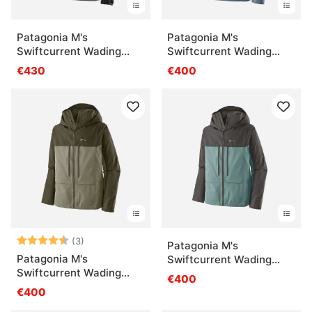
Patagonia M's
Patagonia M's
Swiftcurrent Wading
Swiftcurrent Wading
Jacket NGRY
Jacket UTB
€430
€400
Note:
4.7 sur 5 étoiles
(3)
Patagonia M's
Patagonia M's
Swiftcurrent Wading
Swiftcurrent Wading
Jacket BLSG
€400
Jacket River Rock Green
€400