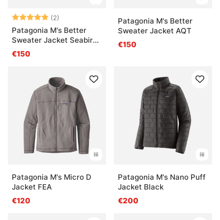
Note:
5.0 sur 5 étoiles
(2)
Patagonia M's Better
Patagonia M's Better
Sweater Jacket AQT
Sweater Jacket Seabird
€150
Grey
€150
Patagonia M's Micro D
Patagonia M's Nano Puff
Jacket FEA
Jacket Black
€120
€200