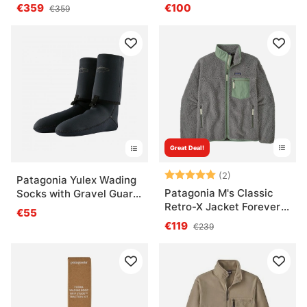
Pants
€359
€100
€359
Great Deal!
Note:
5.0 sur 5 étoile
(2)
Patagonia Yulex Wading
Patagonia M's Classic
Socks with Gravel Guard
Retro-X Jacket Forever
Black
€55
Grey
€119
€239