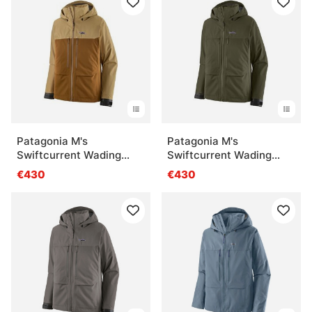
Patagonia M's
Patagonia M's
Swiftcurrent Wading
Swiftcurrent Wading
Jacket WLFB
Jacket PNGR
€430
€430