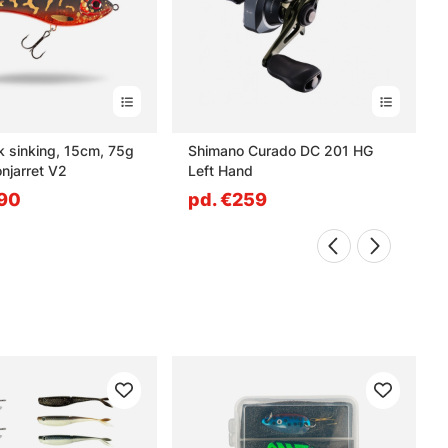
k sinking, 15cm, 75g
Shimano Curado DC 201 HG
onjarret V2
Left Hand
.90
pd. €259