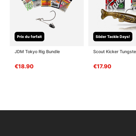
Prix du forfait
Söder Tackle Days!
JDM Tokyo Rig Bundle
Scout Kicker Tungst
€18.90
€17.90