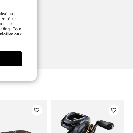
lisé, un
vent être
ant sur
keting. Pour
elative aux