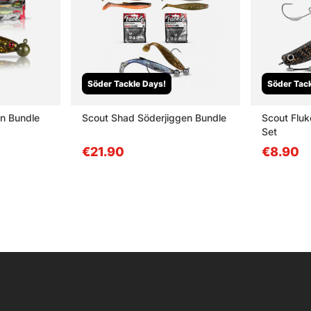
Söder Tackle Days!
Söder Tack
en Bundle
Scout Shad Söderjiggen Bundle
Scout Fluk
Set
€21.90
€8.90