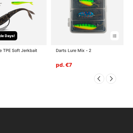
le Days!
e TPE Soft Jerkbait
Darts Lure Mix - 2
pd. €7