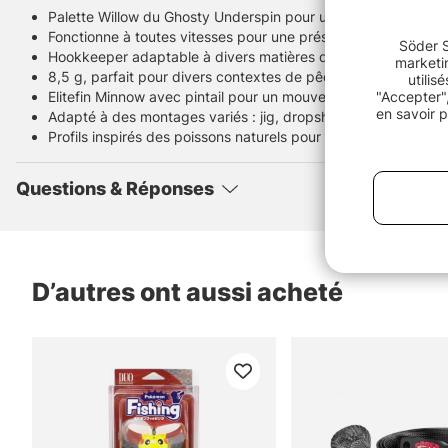
Palette Willow du Ghosty Underspin pour une rotation imméd
Fonctionne à toutes vitesses pour une présentation subtile
Söder S
Hookkeeper adaptable à divers matières de leurres
marketin
8,5 g, parfait pour divers contextes de pêche
utilis
Elitefin Minnow avec pintail pour un mouvement réaliste
"Accepter",
en savoir p
Adapté à des montages variés : jig, dropshot, Carolina rig
Profils inspirés des poissons naturels pour l'eau claire
Questions & Réponses
D’autres ont aussi acheté