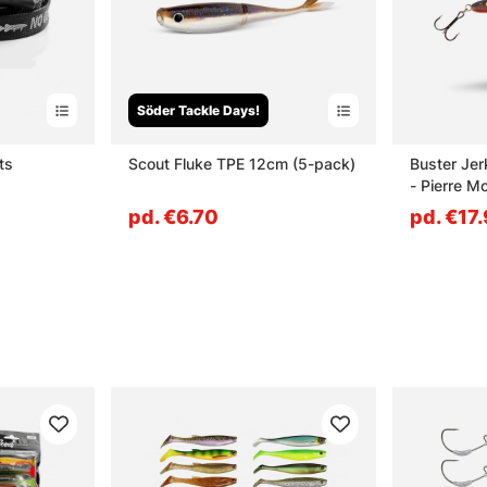
Söder Tackle Days!
ts
Scout Fluke TPE 12cm (5-pack)
Buster Jer
- Pierre M
pd. €6.70
pd. €17