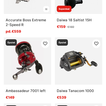
Superdeal
Accurate Boss Extreme
Daiwa 18 Saltist 15H
2-Speed R
€159
€169
pd.€559
Épuisé
Épuisé
Ambassadeur 7001 left
Daiwa Tanacom 1000
€149
€539