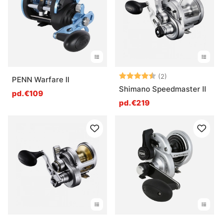
Qu’est-ce qu’un moulinet de pêche en mer ?
Qu’est-ce qui distingue un moulinet marin d’un
moulinet classique ?
Note:
4.5 sur 5 étoile
(2)
PENN Warfare II
Shimano Speedmaster II
pd.€109
Qu’est-ce qu’un bon frein sur un moulinet de mer
pd.€219
?
Qu’est-ce qu’un moulinet de mer doit supporter
au quotidien ?