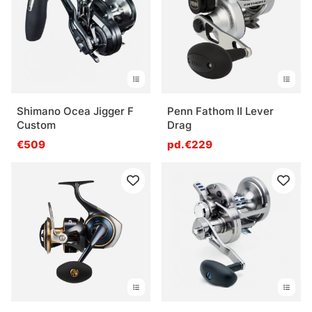
Shimano Ocea Jigger F
Penn Fathom II Lever
Custom
Drag
€509
pd.€229