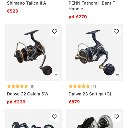
Shimano Talica II A
PENN Fathom II Bent T-
Handle
€529
pd.€279
Note:
5.0 sur 5 étoiles
Note:
5.0 sur 5 étoile
(6)
(2)
Daiwa 22 Caldia SW
Daiwa 23 Saltiga (G)
pd.€239
€879