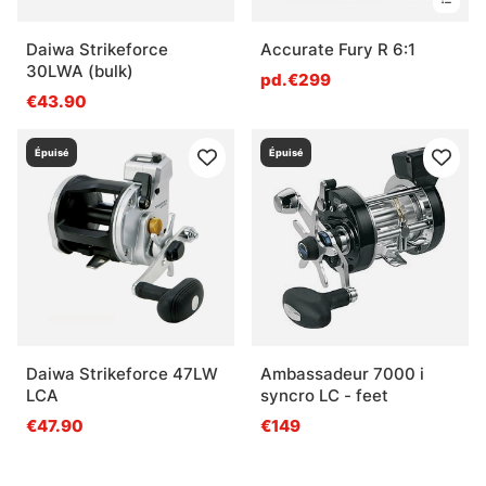
Daiwa Strikeforce
Accurate Fury R 6:1
30LWA (bulk)
pd.€299
€43.90
Épuisé
Épuisé
Daiwa Strikeforce 47LW
Ambassadeur 7000 i
LCA
syncro LC - feet
€47.90
€149