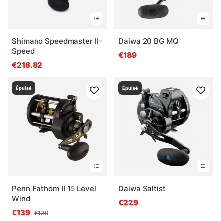
Shimano Speedmaster II-
Daiwa 20 BG MQ
Speed
€189
€218.82
Épuisé
Épuisé
Penn Fathom II 15 Level
Daiwa Saltist
Wind
€229
€139
€139