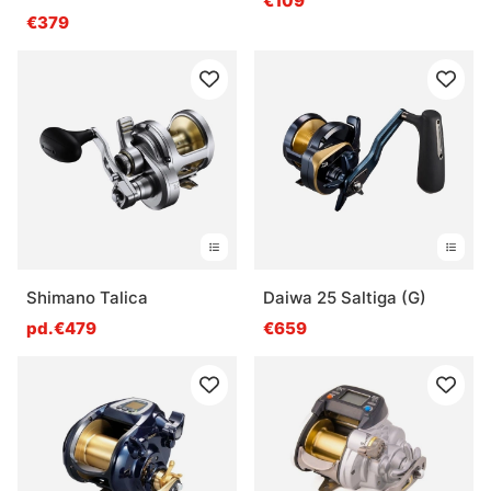
€109
€379
Shimano Talica
Daiwa 25 Saltiga (G)
pd.€479
€659