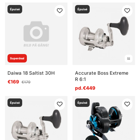
Épuisé
Épuisé
Superdeal
Daiwa 18 Saltist 30H
Accurate Boss Extreme
R 6:1
€169
€179
pd.€449
Épuisé
Épuisé