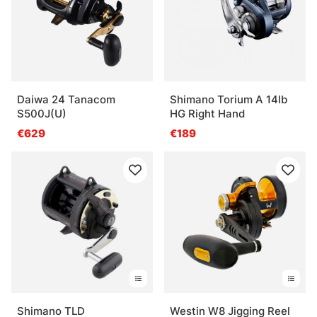
Daiwa 24 Tanacom
Shimano Torium A 14lb
S500J(U)
HG Right Hand
€629
€189
Shimano TLD
Westin W8 Jigging Reel