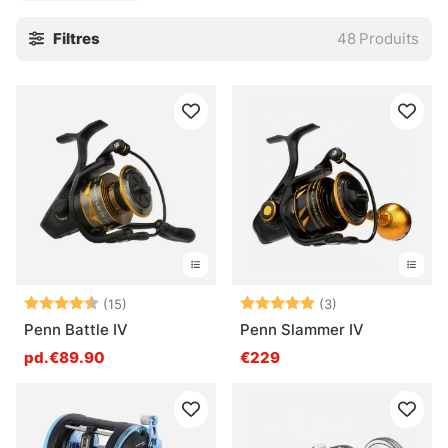
les pêches profondes, les lancers appuyés ou les combats
Filtres
48
Produits
sur de beaux sujets. On cherche de la rigidité, une bonne
tenue à la corrosion et une récupération fiable, pas un bel
objet fragile. Pour les pêches du bord comme du bateau,
c’est souvent là que la différence se sent vraiment, surtout
quand les conditions deviennent un peu rudes.
Un bon moulinet marin, c’est aussi un frein qui
accompagne le poisson sans à-coups. Pas de brutalité.
Juste une pression régulière, lisible, qui laisse garder la
main quand ça s’emballe. C’est ce genre de détail qui évite
les surprises un peu bêtes, et qui rend la pêche plus
propre, plus sereine.
Note:
4.7 sur 5 étoiles
Note:
5.0 sur 5 étoile
(15)
(3)
Penn Battle IV
Penn Slammer IV
» Retour aux moulinets
pd.€89.90
€229
Questions fréquentes