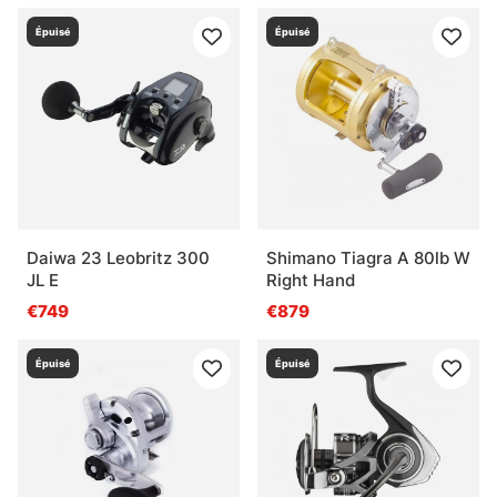
Épuisé
Épuisé
Daiwa 23 Leobritz 300
Shimano Tiagra A 80lb W
JL E
Right Hand
€749
€879
Épuisé
Épuisé