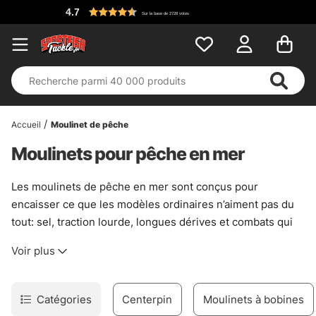
Sur la base de 2728 votes
Accueil
Moulinet de pêche
Moulinets pour pêche en mer
Les moulinets de pêche en mer sont conçus pour
encaisser ce que les modèles ordinaires n’aiment pas du
tout: sel, traction lourde, longues dérives et combats qui
durent. Ici, la mécanique doit rester nette. Le bâti doit tenir
Voir plus
bon. Et le frein, lui, doit travailler en douceur sans perdre
de mordant quand un poisson prend de la toile.
Cette catégorie rassemble des moulinets pensés pour les
Catégories
Centerpin
Moulinets à bobines
sorties en eau salée, avec assez de réserve de ligne pour