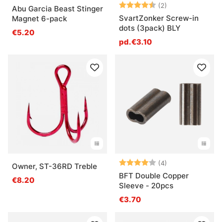
Note:
4.5 sur 5 étoile
(2)
Abu Garcia Beast Stinger
SvartZonker Screw-in
Magnet 6-pack
dots (3pack) BLY
€5.20
pd.€3.10
Note:
4.0 sur 5 étoile
(4)
Owner, ST-36RD Treble
BFT Double Copper
€8.20
Sleeve - 20pcs
€3.70