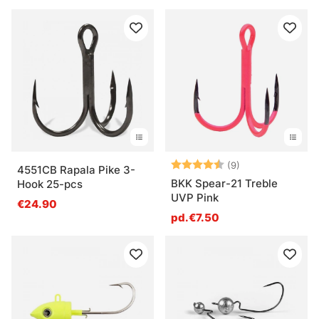
Note:
4.8 sur 5 étoile
(9)
4551CB Rapala Pike 3-
BKK Spear-21 Treble
Hook 25-pcs
UVP Pink
€24.90
pd.€7.50