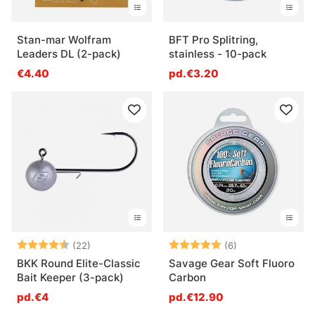
Stan-mar Wolfram
BFT Pro Splitring,
Leaders DL (2-pack)
stainless - 10-pack
€4.40
pd.€3.20
Note:
4.8 sur 5 étoiles
Note:
5.0 sur 5 étoile
(22)
(6)
BKK Round Elite-Classic
Savage Gear Soft Fluoro
Bait Keeper (3-pack)
Carbon
pd.€4
pd.€12.90