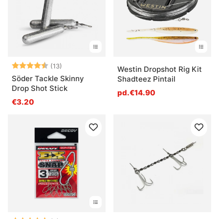
Note:
4.5 sur 5 étoiles
(13)
Westin Dropshot Rig Kit
Söder Tackle Skinny
Shadteez Pintail
Drop Shot Stick
pd.€14.90
€3.20