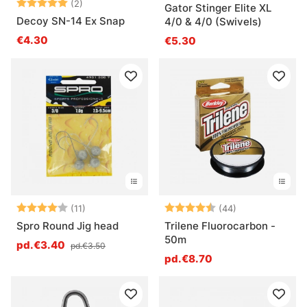
Note:
5.0 sur 5 étoiles
(2)
Gator Stinger Elite XL
Decoy SN-14 Ex Snap
4/0 & 4/0 (Swivels)
€4.30
€5.30
Note:
4.0 sur 5 étoiles
Note:
4.6 sur 5 étoil
(11)
(44)
Spro Round Jig head
Trilene Fluorocarbon -
50m
pd.€3.40
pd.€3.50
pd.€8.70