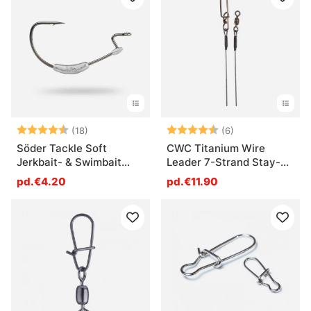
Note:
4.1 sur 5 étoiles
Note:
4.8 sur 5 étoile
(18)
(6)
Söder Tackle Soft
CWC Titanium Wire
Jerkbait- & Swimbait
Leader 7-Strand Stay-
Hook
Lok
pd.€4.20
pd.€11.90