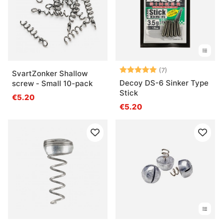
Note:
5.0 sur 5 étoile
(7)
SvartZonker Shallow
Decoy DS-6 Sinker Type
screw - Small 10-pack
Stick
€5.20
€5.20