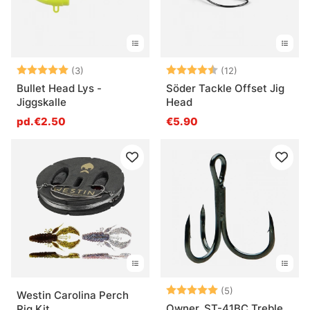
Note:
5.0 sur 5 étoiles
Note:
4.4 sur 5 étoil
(3)
(12)
Bullet Head Lys -
Söder Tackle Offset Jig
Jiggskalle
Head
pd.€2.50
€5.90
Note:
5.0 sur 5 étoile
(5)
Westin Carolina Perch
Owner, ST-41BC Treble
Rig Kit