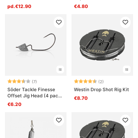
pd.€12.90
€4.80
Note:
3.6 sur 5 étoiles
Note:
4.5 sur 5 étoile
(7)
(2)
Söder Tackle Finesse
Westin Drop Shot Rig Kit
Offset Jig Head (4 pack)
€8.70
1/0
€6.20