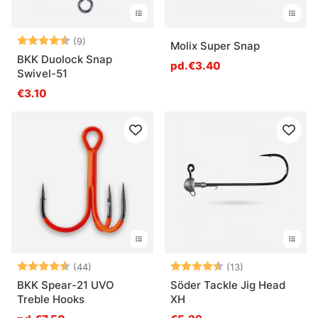
Note:
4.7 sur 5 étoiles
(9)
Molix Super Snap
BKK Duolock Snap
pd.€3.40
Swivel-51
€3.10
Note:
4.6 sur 5 étoiles
Note:
4.7 sur 5 étoil
(44)
(13)
BKK Spear-21 UVO
Söder Tackle Jig Head
Treble Hooks
XH