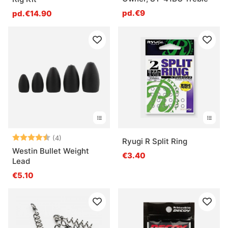
pd.€9
pd.€14.90
Note:
4.8 sur 5 étoiles
(4)
Ryugi R Split Ring
Westin Bullet Weight
€3.40
Lead
€5.10