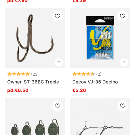
pd.€7.50
€5.29
Note:
5.0 sur 5 étoiles
Note:
4.5 sur 5 étoile
(23)
(2)
Owner, ST-36BC Treble
Decoy VJ-36 Decibo
pd.€6.50
€5.20