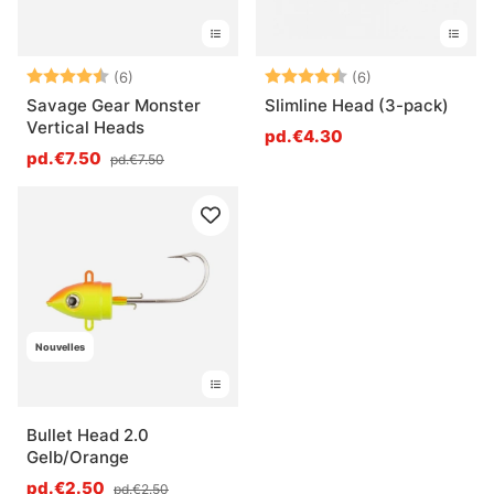
Note:
4.8 sur 5 étoiles
Note:
4.8 sur 5 étoile
(6)
(6)
Savage Gear Monster
Slimline Head (3-pack)
Vertical Heads
pd.€4.30
pd.€7.50
pd.€7.50
Nouvelles
Bullet Head 2.0
Gelb/Orange
pd.€2.50
pd.€2.50