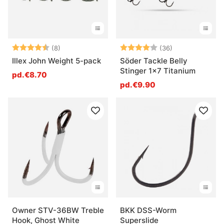
Note:
4.9 sur 5 étoiles
Note:
4.0 sur 5 étoil
(8)
(36)
Illex John Weight 5-pack
Söder Tackle Belly
Stinger 1x7 Titanium
pd.€8.70
pd.€9.90
Owner STV-36BW Treble
BKK DSS-Worm
Hook, Ghost White
Superslide