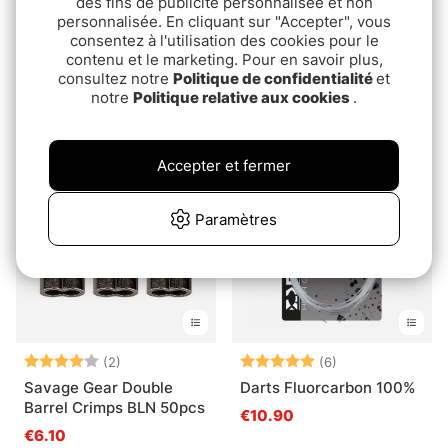
des fins de publicité personnalisée et non
personnalisée. En cliquant sur "Accepter", vous
consentez à l'utilisation des cookies pour le
Note:
4.8 sur 5 étoiles
Note:
3.7 sur 5 étoile
(6)
(3)
contenu et le marketing. Pour en savoir plus,
Rapala Screw Diver
Owner Hyperwire
consultez notre
Politique de confidentialité
et
System Weights
fjäderringar
notre
Politique relative aux cookies
.
pd.€8.70
€5.60
Accepter et fermer
Paramètres
Note:
4.0 sur 5 étoiles
Note:
5.0 sur 5 étoile
(2)
(6)
Savage Gear Double
Darts Fluorcarbon 100%
Barrel Crimps BLN 50pcs
€10.90
€6.10