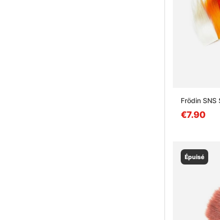
Frödin SNS 
€7.90
Épuisé