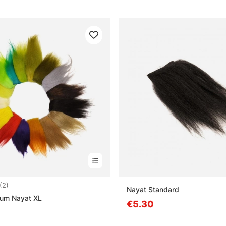
5.0 sur 5 étoiles
(2)
Nayat Standard
ium Nayat XL
€5.30