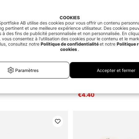
COOKIES
portfiske AB utilise des cookies pour vous offrir un contenu personna
g pertinent et une meilleure expérience utilisateur. Des cookies peu
és à des fins de publicité personnalisée et non personnalisée. En cliqu
 vous consentez à l'utilisation des cookies pour le contenu et le mar
lus, consultez notre
Politique de confidentialité
et notre
Politique r
cookies
.
Paramètres
Accepter et fermer
2.0 sur 5 étoiles
(4)
Sculpin Wool
Craft Fur
€4.40