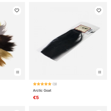
Note:
5.0 sur 5 étoiles
(3)
Arctic Goat
€5