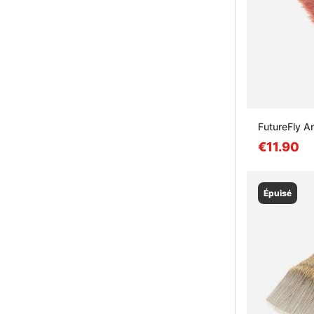
FutureFly 
€11.90
Épuisé