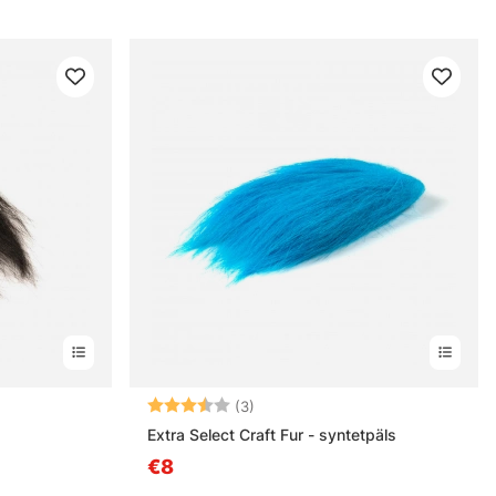
Note:
3.7 sur 5 étoiles
(3)
Extra Select Craft Fur - syntetpäls
€8