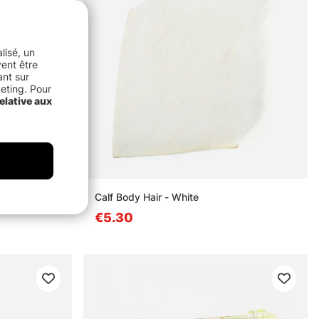
lisé, un
vent être
ant sur
keting. Pour
elative aux
Calf Body Hair - White
€5.30