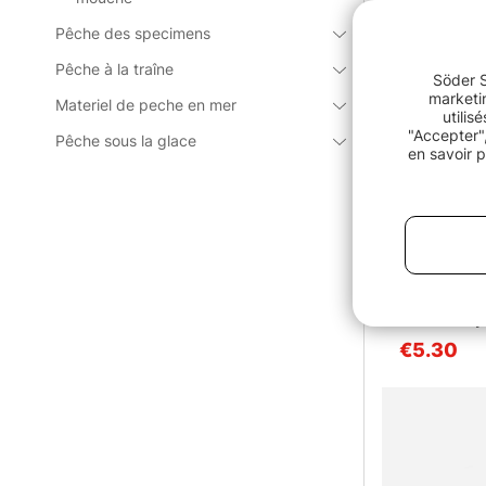
Pêche des specimens
Pêche à la traîne
Söder S
marketin
Materiel de peche en mer
utilis
"Accepter",
Pêche sous la glace
en savoir p
Note:
NMF Flashy 
€5.30