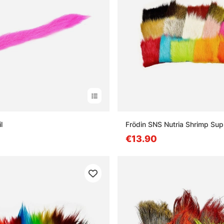
l
Frödin SNS Nutria Shrimp Su
€13.90