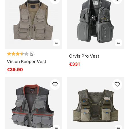
Note:
3.5 sur 5 étoiles
(2)
Orvis Pro Vest
Vision Keeper Vest
€331
€39.90