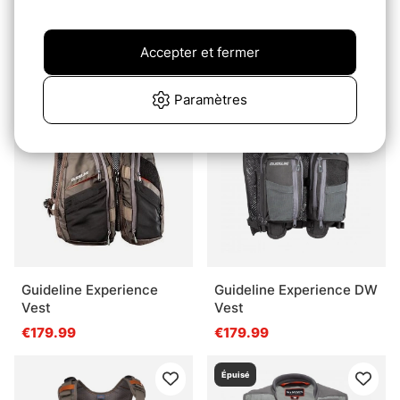
Patagonia Stealth
Fishpond Flint Hills Vest
Convertible Vest - River
- Gravel
Accepter et fermer
Rock Green
€100
€119.95
Paramètres
Guideline Experience
Guideline Experience DW
Vest
Vest
€179.99
€179.99
Épuisé