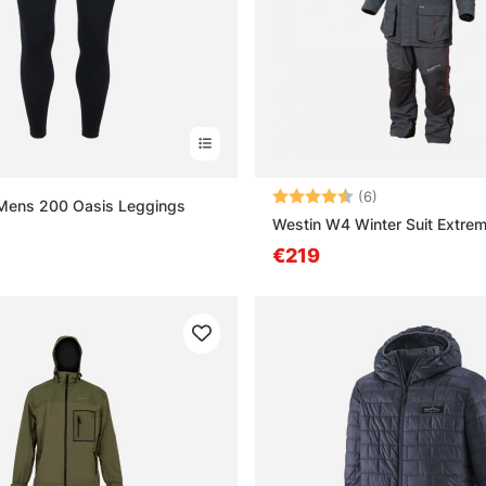
Note:
4.8 sur 5 étoile
(6)
 Mens 200 Oasis Leggings
Westin W4 Winter Suit Extrem
€219