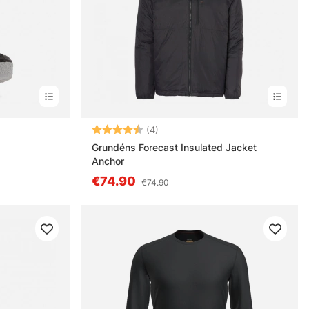
s
Note:
4.3 sur 5 étoiles
(4)
Grundéns Forecast Insulated Jacket
Anchor
€74.90
€74.90