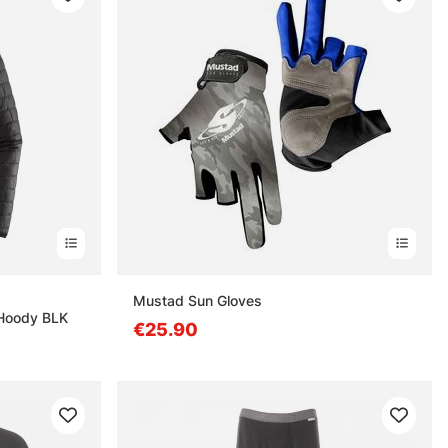
s
Mustad Sun Gloves
 Hoody BLK
€25.90