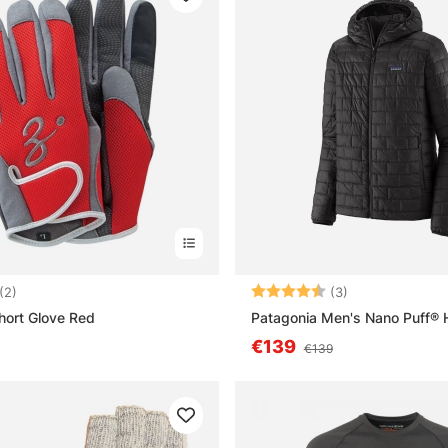
5.0 sur 5 étoiles
Note:
4.7 sur 5 étoile
(2)
(3)
hort Glove Red
Patagonia Men's Nano Puff®
€139
€139