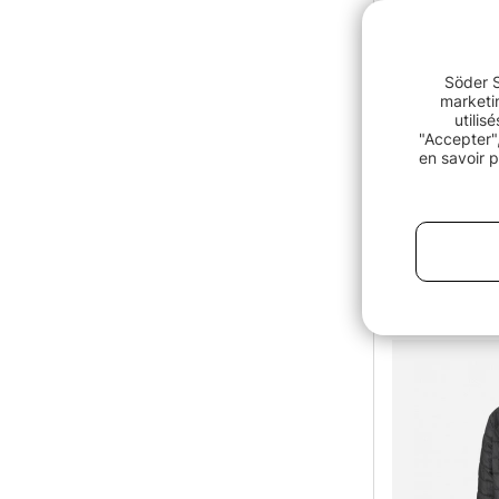
Söder S
marketin
utilis
"Accepter",
en savoir p
DAM Xtherm 
€119
€119