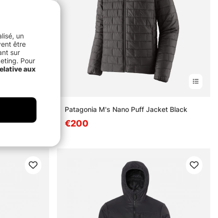
lisé, un
vent être
ant sur
keting. Pour
elative aux
s
Patagonia M's Nano Puff Jacket Black
 Jacket
€200