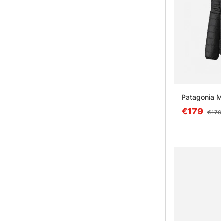
Patagonia M
€179
€179