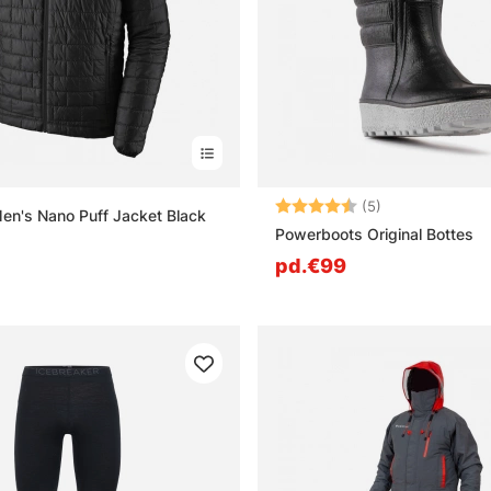
Note:
4.2 sur 5 étoile
(5)
en's Nano Puff Jacket Black
Powerboots Original Bottes
pd.€99