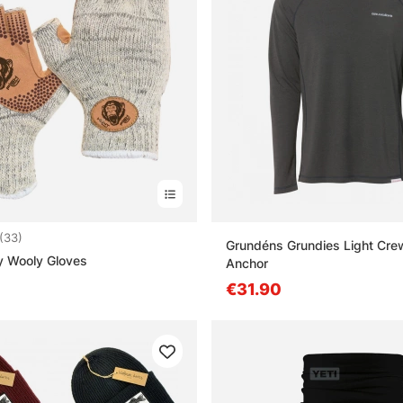
4.6 sur 5 étoiles
(33)
Grundéns Grundies Light Cre
y Wooly Gloves
Anchor
€31.90