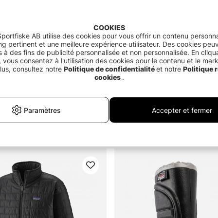
COOKIES
portfiske AB utilise des cookies pour vous offrir un contenu personna
g pertinent et une meilleure expérience utilisateur. Des cookies peu
és à des fins de publicité personnalisée et non personnalisée. En cliqu
 vous consentez à l'utilisation des cookies pour le contenu et le mar
lus, consultez notre
Politique de confidentialité
et notre
Politique r
cookies
.
Note:
4.3 sur 5 étoile
(3)
Winter Suit
Paramètres
Accepter et fermer
Savage Gear HeatLite Thermo
€94.90