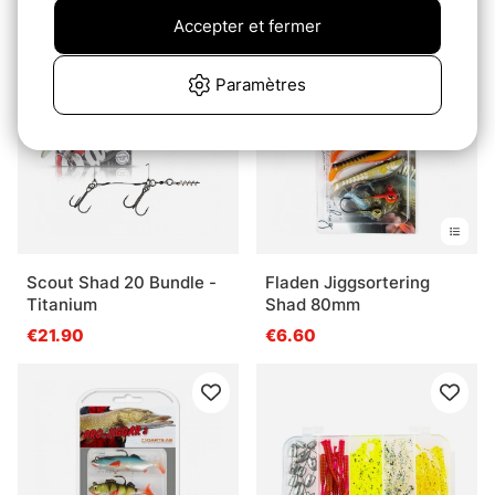
€9.90
€12.90
Accepter et fermer
Package Deal!
Paramètres
Scout Shad 20 Bundle -
Fladen Jiggsortering
Titanium
Shad 80mm
€21.90
€6.60