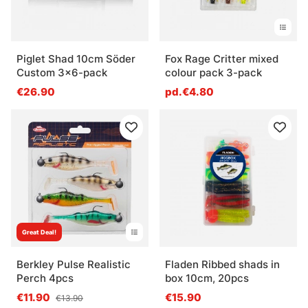
Piglet Shad 10cm Söder
Fox Rage Critter mixed
Custom 3x6-pack
colour pack 3-pack
€26.90
pd.€4.80
Great Deal!
Berkley Pulse Realistic
Fladen Ribbed shads in
Perch 4pcs
box 10cm, 20pcs
€11.90
€15.90
€13.90