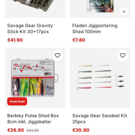
Savage Gear Gravity
Fladen Jiggsortering
Stick Kit 30+17pcs
Shad 100mm
€41.90
€7.80
Great Deal!
Berkley Pulse Shad Box
Savage Gear Sandeel Kit
8cm inkl. Jiggskallar
25pcs
€26.90
€30.90
€32.90