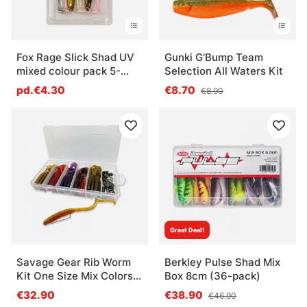
Fox Rage Slick Shad UV
Gunki G'Bump Team
mixed colour pack 5-
Selection All Waters Kit
pack
pd.€4.30
€8.70
€8.90
Great Deal!
Savage Gear Rib Worm
Berkley Pulse Shad Mix
Kit One Size Mix Colors
Box 8cm (36-pack)
60pcs
€32.90
€38.90
€46.90