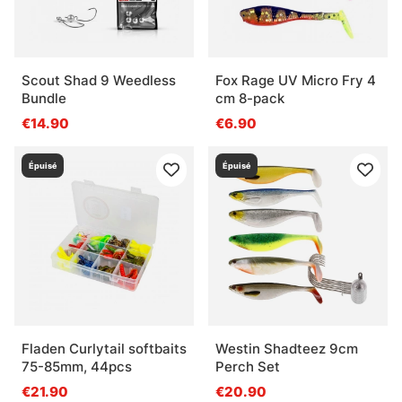
Scout Shad 9 Weedless
Fox Rage UV Micro Fry 4
Bundle
cm 8-pack
€14.90
€6.90
Épuisé
Épuisé
Fladen Curlytail softbaits
Westin Shadteez 9cm
75-85mm, 44pcs
Perch Set
€21.90
€20.90