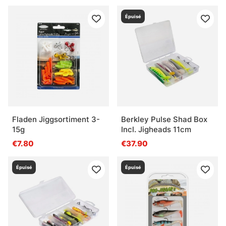
Épuisé
Fladen Jiggsortiment 3-
Berkley Pulse Shad Box
15g
Incl. Jigheads 11cm
€7.80
€37.90
Épuisé
Épuisé