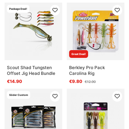
Package Deal!
Great Deal!
Scout Shad Tungsten
Berkley Pro Pack
Offset Jig Head Bundle
Carolina Rig
€14.90
€9.80
€12.90
Söder Custom