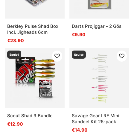
Berkley Pulse Shad Box
Darts Projiggar - 2 Gös
Incl. Jigheads 6cm
€9.90
€28.90
Épuisé
Épuisé
Scout Shad 9 Bundle
Savage Gear LRF Mini
Sandeel Kit 25-pack
€12.90
€14.90