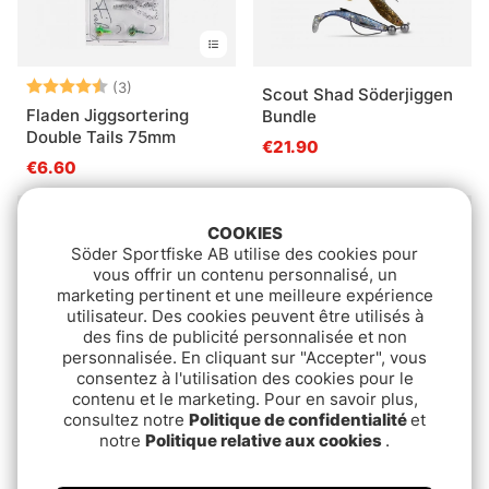
Note:
4.7 sur 5 étoiles
(3)
Scout Shad Söderjiggen
Fladen Jiggsortering
Bundle
Double Tails 75mm
€21.90
€6.60
COOKIES
Söder Sportfiske AB utilise des cookies pour
vous offrir un contenu personnalisé, un
marketing pertinent et une meilleure expérience
utilisateur. Des cookies peuvent être utilisés à
des fins de publicité personnalisée et non
personnalisée. En cliquant sur "Accepter", vous
consentez à l'utilisation des cookies pour le
contenu et le marketing. Pour en savoir plus,
consultez notre
Politique de confidentialité
et
notre
Politique relative aux cookies
.
Darts Projiggar - 1
Berkley Powerbait Pro
Abborre
Pack Minnow