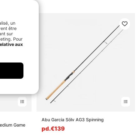
lisé, un
vent être
ant sur
keting. Pour
elative aux
s
Abu Garcia Sölv AG3 Spinning
Medium Game
pd.€139