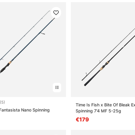
4.2 sur 5 étoiles
(5)
Time Is Fish x Bite Of Bleak 
Fantasista Nano Spinning
Spinning 7'4 MF 5-25g
€179