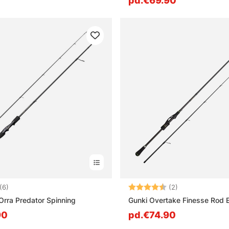
pd.€69.90
4.7 sur 5 étoiles
Note:
4.5 sur 5 étoile
(6)
(2)
Orra Predator Spinning
Gunki Overtake Finesse Rod 
90
pd.€74.90