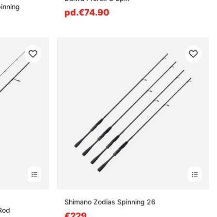
inning
pd.€74.90
s
Shimano Zodias Spinning 26
Rod
€229