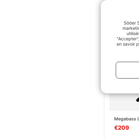
pd.€179
Söder S
marketin
utilis
"Accepter",
en savoir p
Megabass L
€209