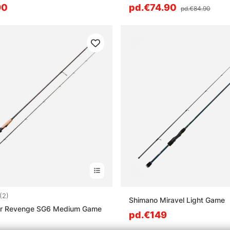
90
pd.€74.90
pd.€84.90
5.0 sur 5 étoiles
(2)
Shimano Miravel Light Game
r Revenge SG6 Medium Game
pd.€149