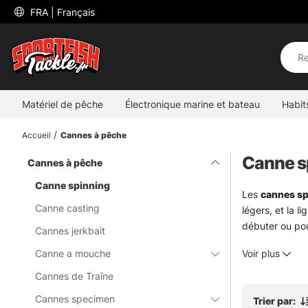
 FRA 
| Français
Matériel de pêche
Électronique marine et bateau
Habit
Accueil
Cannes à pêche
Canne s
Cannes à pêche
Canne spinning
Les
cannes sp
Canne casting
légers, et la 
débuter ou pou
Cannes jerkbait
En rivière, sur
Canne a mouche
Voir plus
la sensibilité 
devient plus s
Cannes de Traîne
Le bon choix d
Cannes specimen
Trier par:
perche. Un mod