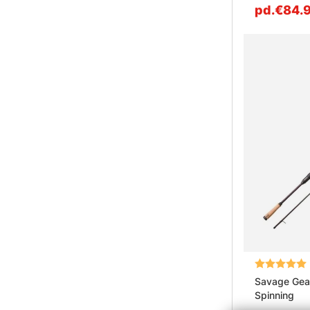
pd.€84.
Note:
Savage Gea
Spinning