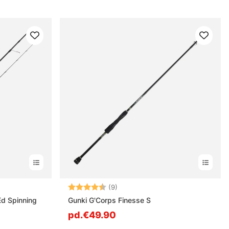
s
Note:
4.4 sur 5 étoiles
(9)
Ed Spinning
Gunki G'Corps Finesse S
pd.€49.90