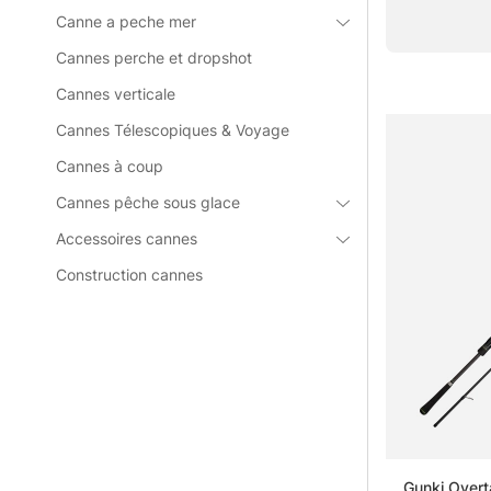
canne trop pui
Canne a peche mer
Pour le street 
Cannes perche et dropshot
redoutablement
Cannes verticale
» Voir toute
Cannes Télescopiques & Voyage
Cannes à coup
Questions f
Cannes pêche sous glace
Accessoires cannes
Qu’est-ce
Construction cannes
Qu’est-ce
Qu’est-ce
Gunki Overt