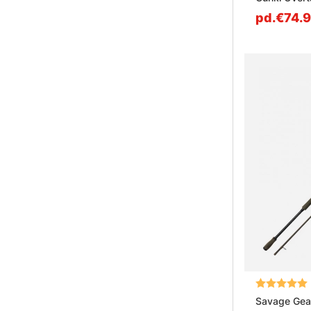
Qu’est-ce
pd.€74.
Note:
Savage Gea