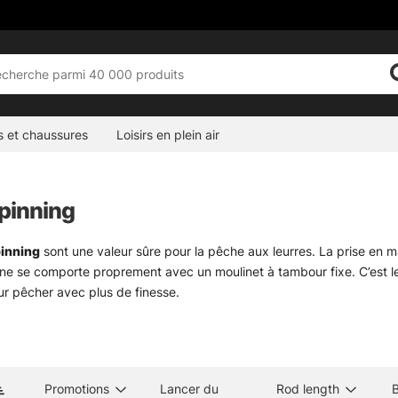
s et chaussures
Loisirs en plein air
pinning
inning
sont une valeur sûre pour la pêche aux leurres. La prise en 
ligne se comporte proprement avec un moulinet à tambour fixe. C’est le
r pêcher avec plus de finesse.
 un quai, dans les herbiers ou pour des sessions rapides en bordure, e
aussi. Avec une action rapide, les touches se lisent mieux et le ferra
ouple, plus pardonnant. Pas de recette magique, juste un ensemble co
épend surtout de la puissance, de la longueur et de l’action. Une can
Promotions
Lancer du
Rod length
B
èle plus costaud prend le relais pour le brochet, le sandre en versio