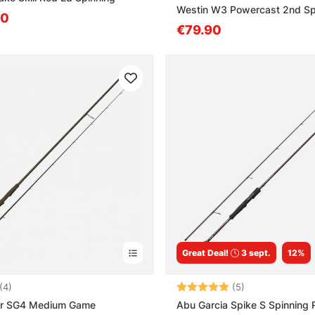
 que la puissance d’une canne spinning ?
Westin W3 Powercast 2nd Sp
90
€79.90
Great Deal!
3 sept.
12%
5.0 sur 5 étoiles
Note:
5.0 sur 5 étoile
(4)
(5)
r SG4 Medium Game
Abu Garcia Spike S Spinning 