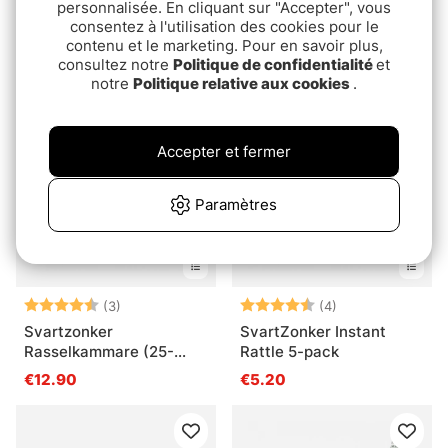
personnalisée. En cliquant sur "Accepter", vous
Savage Gear Rattle &
SvartZonker Instant
consentez à l'utilisation des cookies pour le
Spike Kit 1.9g 6+6pcs
Rattle 5-pack -
contenu et le marketing. Pour en savoir plus,
Transparent
€7.80
€3.20
consultez notre
Politique de confidentialité
et
notre
Politique relative aux cookies
.
Accepter et fermer
Paramètres
Note:
4.7 sur 5 étoiles
Note:
4.3 sur 5 étoile
(3)
(4)
Svartzonker
SvartZonker Instant
Rasselkammare (25-
Rattle 5-pack
pack)
€12.90
€5.20