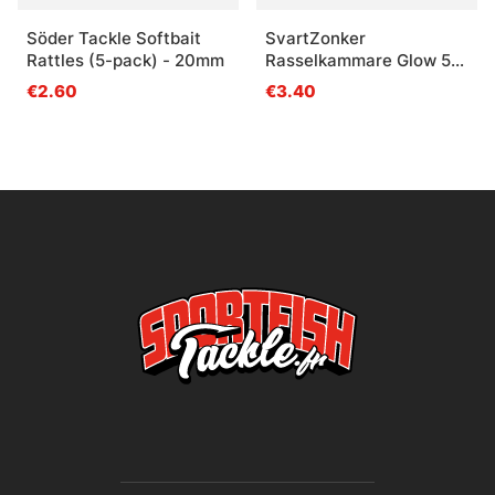
Söder Tackle Softbait
SvartZonker
Rattles (5-pack) - 20mm
Rasselkammare Glow 5-
pack
€2.60
€3.40