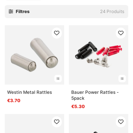
Cette catégorie rassemble des inserts pensés pour
Filtres
24
Produits
s’intégrer proprement dans vos montages, sans bricolage
bancal. On les choisit pour ajuster le bruit, parfois aussi
pour modifier légèrement le comportement du montage
dans l’eau. Utile quand il faut pêcher propre, mais avec un
peu de nerf. Et quand les touches se font rares, ce petit
grain de métal peut surprendre, dans le bon sens.
» Retour à l’hameçons et terminal tackle
Questions fréquentes sur les inserts à billes
Westin Metal Rattles
Bauer Power Rattles -
5pack
€3.70
Qu’est-ce qu’un insert à billes ?
€5.30
Quand utiliser un insert à billes ?