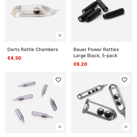
Qu’est-ce qu’un insert à billes change dans le
montage ?
Les inserts à billes conviennent-ils aux
débutants ?
Darts Rattle Chambers
Bauer Power Rattles
Large Black, 5-pack
€4.30
€6.20