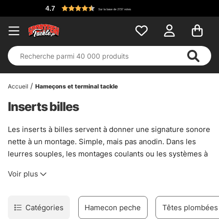
4.7
Sur la base de 2737 votes
Accueil
Hameçons et terminal tackle
Inserts billes
Les inserts à billes servent à donner une signature sonore
nette à un montage. Simple, mais pas anodin. Dans les
leurres souples, les montages coulants ou les systèmes à
appâts, ils ajoutent un petit cliquetis qui peut faire la
Voir plus
différence quand l’eau est teintée, que la lumière tombe
ou que les poissons se montrent tatillons. Ce n’est pas
une baguette magique. En revanche, c’est souvent le détail
Catégories
Hamecon peche
Têtes plombées
qui réveille un montage trop sage.