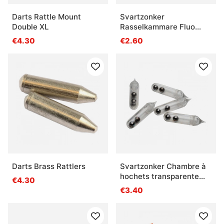
Darts Rattle Mount
Svartzonker
Double XL
Rasselkammare Fluo
Yellow 5-Pack
€4.30
€2.60
Darts Brass Rattlers
Svartzonker Chambre à
hochets transparente
€4.30
Paquet de 5
€3.40