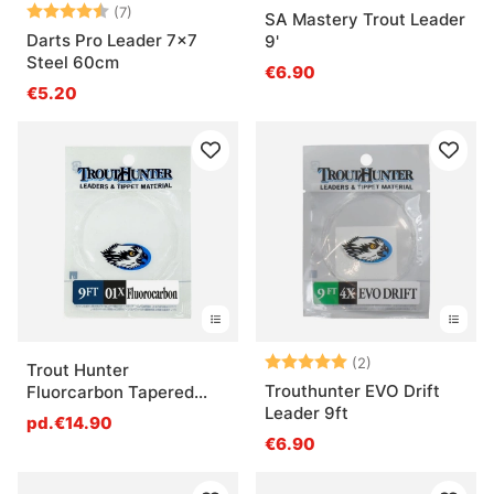
Note:
4.9 sur 5 étoiles
(7)
SA Mastery Trout Leader
Darts Pro Leader 7x7
9'
Steel 60cm
€6.90
€5.20
Note:
5.0 sur 5 étoile
(2)
Trout Hunter
Trouthunter EVO Drift
Fluorcarbon Tapered
Leader 9ft
Leader 9ft
pd.€14.90
€6.90