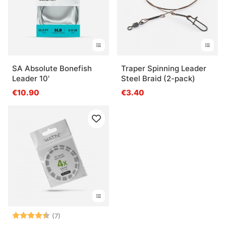
SA Absolute Bonefish
Traper Spinning Leader
Leader 10'
Steel Braid (2-pack)
€10.90
€3.40
Note:
4.4 sur 5 étoiles
(7)