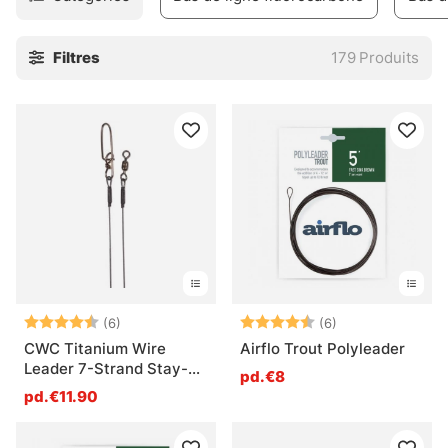
Filtres
179
Produits
Note:
4.8 sur 5 étoiles
Note:
4.5 sur 5 étoile
(6)
(6)
CWC Titanium Wire
Airflo Trout Polyleader
Leader 7-Strand Stay-
pd.€8
Lok
pd.€11.90