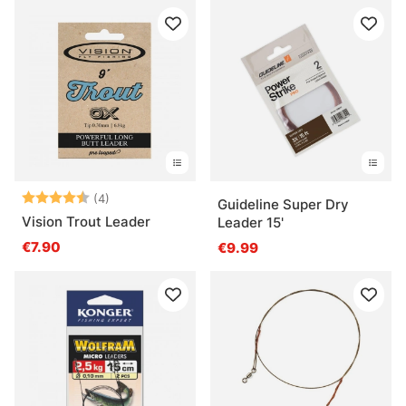
Note:
4.8 sur 5 étoiles
(4)
Guideline Super Dry
Vision Trout Leader
Leader 15'
€7.90
€9.99