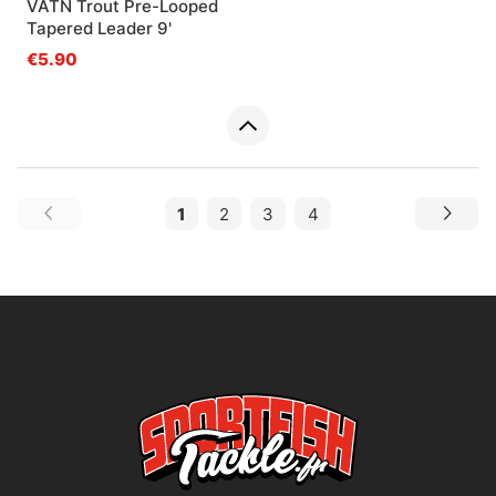
VATN Trout Pre-Looped
Tapered Leader 9'
€5.90
1
2
3
4