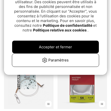
utilisateur. Des cookies peuvent être utilisés à
des fins de publicité personnalisée et non
personnalisée. En cliquant sur "Accepter", vous
consentez à l'utilisation des cookies pour le
contenu et le marketing. Pour en savoir plus,
consultez notre
Politique de confidentialité
et
notre
Politique relative aux cookies
.
Tiemco Fluorcarbon
RIO PowerflexPlus
Taperad Tafs Hi-energi
Leader 12ft 2-pack
Accepter et fermer
9ft
€8
pd.€11.90
pd.€12.90
Paramètres