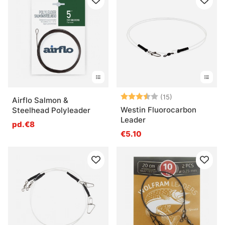
Note:
3.7 sur 5 étoil
(15)
Airflo Salmon &
Westin Fluorocarbon
Steelhead Polyleader
Leader
pd.€8
€5.10