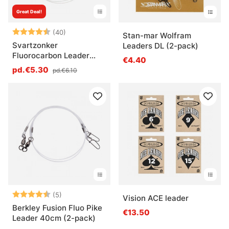
Great Deal!
Note:
4.7 sur 5 étoiles
(40)
Stan-mar Wolfram
Svartzonker
Leaders DL (2-pack)
Fluorocarbon Leader
€4.40
40cm 2-pack
pd.€5.30
pd.€6.10
Note:
4.6 sur 5 étoiles
(5)
Vision ACE leader
Berkley Fusion Fluo Pike
€13.50
Leader 40cm (2-pack)