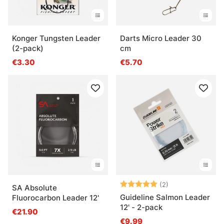
Konger Tungsten Leader
Darts Micro Leader 30
(2-pack)
cm
€3.30
€5.70
Note:
5.0 sur 5 étoile
(2)
SA Absolute
Guideline Salmon Leader
Fluorocarbon Leader 12'
12' - 2-pack
€21.90
€9.99