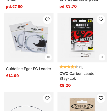
pd.€3.70
pd.€7.50
Note:
4.3 sur 5 étoile
(3)
Guideline Egor FC Leader
CWC Carbon Leader
€14.99
Stay-Lok
€8.20