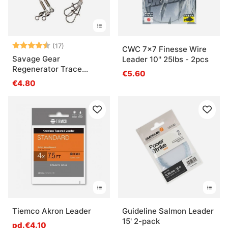
Note:
4.5 sur 5 étoiles
(17)
CWC 7x7 Finesse Wire
Savage Gear
Leader 10'' 25lbs - 2pcs
Regenerator Trace
€5.60
1.0mm 3-pack
€4.80
Tiemco Akron Leader
Guideline Salmon Leader
15' 2-pack
pd.€4.10