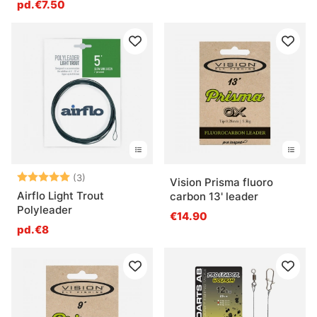
pd.€7.50
Note:
5.0 sur 5 étoiles
(3)
Vision Prisma fluoro
Airflo Light Trout
carbon 13' leader
Polyleader
€14.90
pd.€8