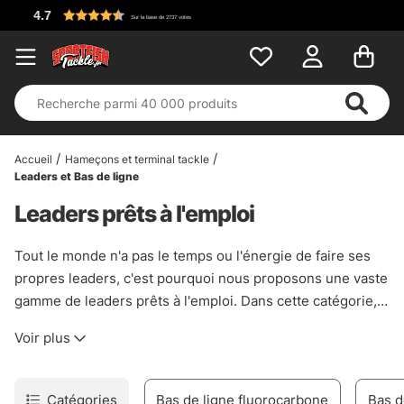
Accueil
Hameçons et terminal tackle
Leaders et Bas de ligne
Leaders prêts à l'emploi
Tout le monde n'a pas le temps ou l'énergie de faire ses
propres leaders, c'est pourquoi nous proposons une vaste
gamme de leaders prêts à l'emploi. Dans cette catégorie,
vous trouverez des leaders en acier, des leaders en titane,
Voir plus
des leaders épais en fluorocarbone pour la pêche au
brochet, mais aussi des leaders plus fins qui conviennent
parfaitement à la pêche à la perche et au sandre.
Catégories
Bas de ligne fluorocarbone
Bas d