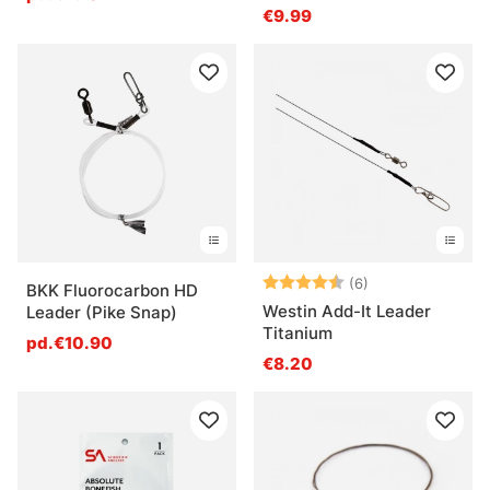
€9.99
Note:
4.8 sur 5 étoile
(6)
BKK Fluorocarbon HD
Westin Add-It Leader
Leader (Pike Snap)
Titanium
pd.€10.90
€8.20