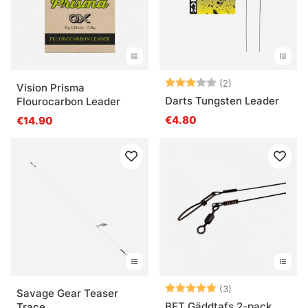
Note:
3.0 sur 5 étoile
(2)
Vision Prisma
Darts Tungsten Leader
Flourocarbon Leader
€4.80
€14.90
Note:
5.0 sur 5 étoile
(3)
Savage Gear Teaser
BFT Gäddtafs 2-pack
Trace