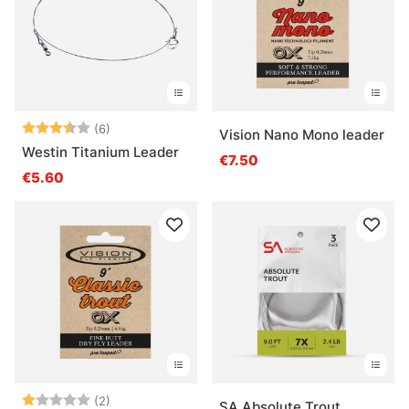
Note:
3.5 sur 5 étoiles
(6)
Vision Nano Mono leader
Westin Titanium Leader
€7.50
€5.60
Note:
1.0 sur 5 étoiles
(2)
SA Absolute Trout