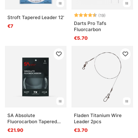
Note:
4.3 sur 5 étoil
(19)
Stroft Tapered Leader 12'
Darts Pro Tafs
€7
Fluorcarbon
€5.70
SA Absolute
Fladen Titanium Wire
Fluorocarbon Tapered
Leader 2pcs
Leader 9'
€21.90
€3.70