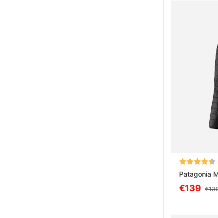
Note:
Patagonia 
€139
€13