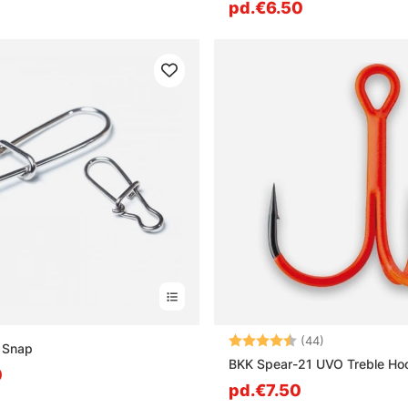
pd.€6.50
Note:
4.6 sur 5 étoi
(44)
 Snap
BKK Spear-21 UVO Treble Ho
0
pd.€7.50