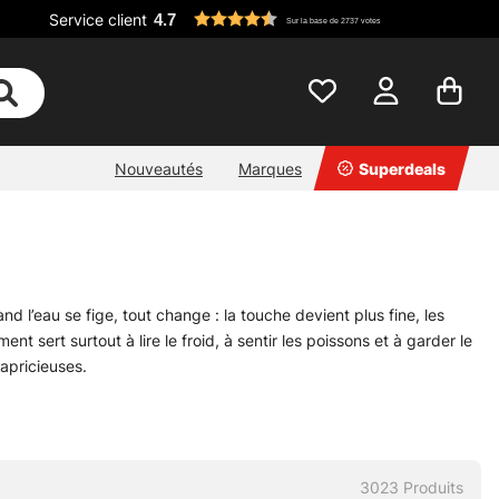
Service client
4.7
Sur la base de 2737 votes
Nouveautés
Marques
Superdeals
l’eau se fige, tout change : la touche devient plus fine, les
ment sert surtout à lire le froid, à sentir les poissons et à garder le
apricieuses.
 courtes, leurres compacts, têtes sensibles, accessoires
 ou les poissons plus méfiants, le bon matériel fait vite la
3023
Produits