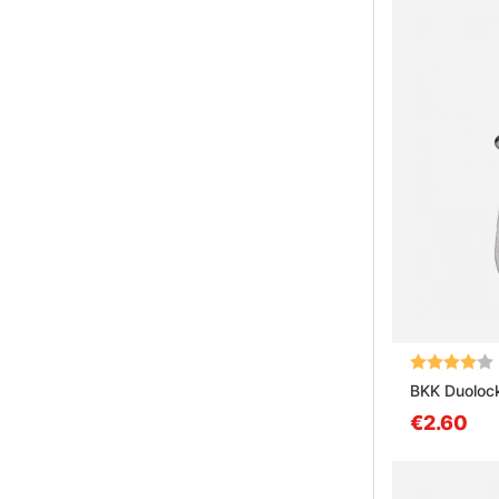
Note:
BKK Duoloc
€2.60