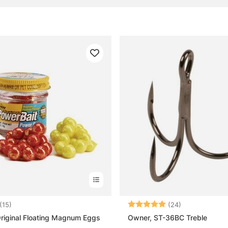
réquentes sur la pêche sous la glace
 que la pêche sous la glace ?
 qu’une canne pour la pêche sous la glace ?
 qui fonctionne bien en plein hiver ?
qu’il faut prévoir avant de partir sur la glace ?
4.3 sur 5 étoiles
Note:
5.0 sur 5 étoi
(15)
(24)
riginal Floating Magnum Eggs
Owner, ST-36BC Treble