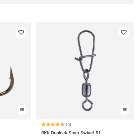
les
Note:
4.7 sur 5 étoiles
(9)
BKK Duolock Snap Swivel-51