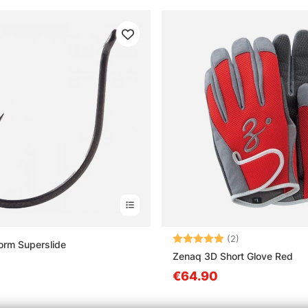
Note:
5.0 sur 5 étoile
(2)
rm Superslide
Zenaq 3D Short Glove Red
€64.90