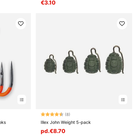
€3.10
les
Note:
4.9 sur 5 étoiles
(8)
oks
Illex John Weight 5-pack
pd.€8.70