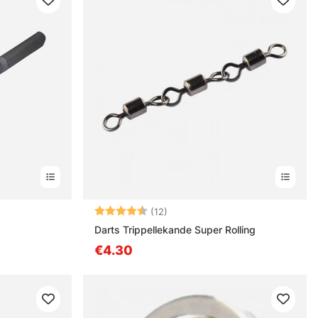
es
Note:
4.3 sur 5 étoiles
(12)
Darts Trippellekande Super Rolling
€4.30