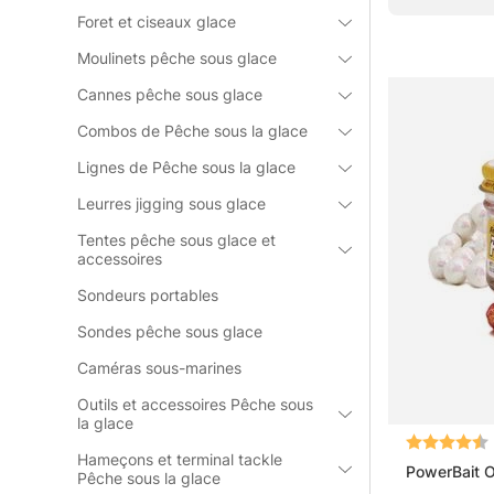
Foret et ciseaux glace
Moulinets pêche sous glace
Questions f
Cannes pêche sous glace
Combos de Pêche sous la glace
Qu’est-ce
Lignes de Pêche sous la glace
Leurres jigging sous glace
Qu’est-ce
Tentes pêche sous glace et
accessoires
Qu’est-ce
Sondeurs portables
Sondes pêche sous glace
Caméras sous-marines
Qu’est-ce 
Outils et accessoires Pêche sous
la glace
Note:
Hameçons et terminal tackle
PowerBait O
Pêche sous la glace