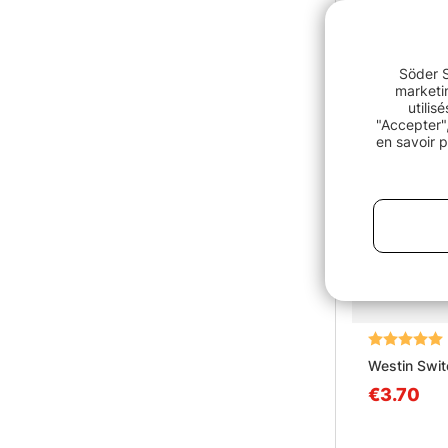
Söder S
marketin
utilis
"Accepter",
en savoir p
Note:
Westin Swit
€3.70