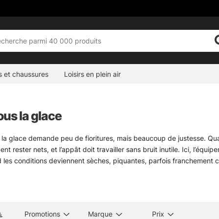
s et chaussures
Loisirs en plein air
us la glace
la glace demande peu de fioritures, mais beaucoup de justesse. Quand 
t rester nets, et l’appât doit travailler sans bruit inutile. Ici, l’équipe
 les conditions deviennent sèches, piquantes, parfois franchement c
e rassemble ce qu’il faut pour pêcher sur glace avec sérieux : cannes
tits détails qui évitent les galères bêtes. Pour les perches, les truites
 besoin d’en faire trop. En hiver, la précision suffit souvent.
Promotions
Marque
Prix
x techniques de pêche