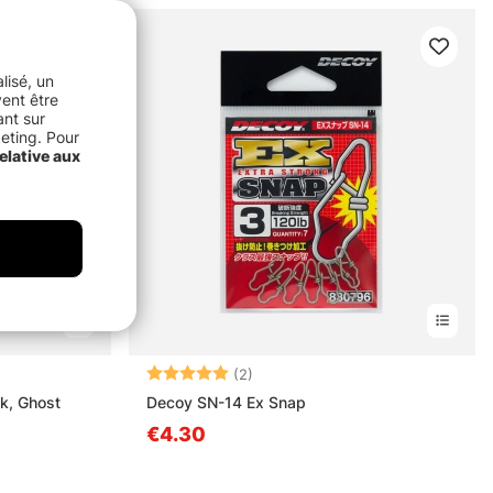
lisé, un
vent être
ant sur
keting. Pour
elative aux
s
Note:
5.0 sur 5 étoiles
(2)
k, Ghost
Decoy SN-14 Ex Snap
€4.30