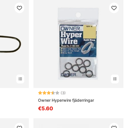
les
Note:
3.7 sur 5 étoiles
(3)
Owner Hyperwire fjäderringar
€5.60