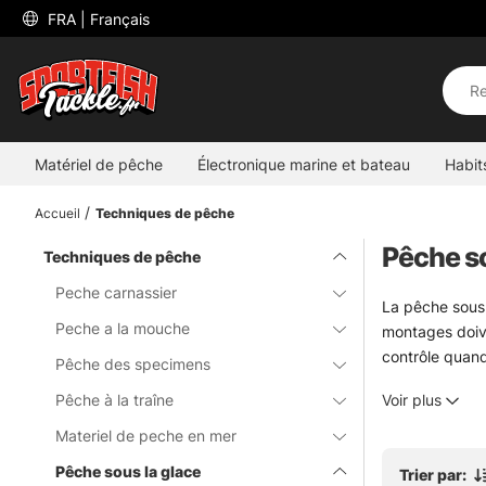
 FRA 
| Français
Matériel de pêche
Électronique marine et bateau
Habit
Accueil
Techniques de pêche
Pêche so
Techniques de pêche
Peche carnassier
La pêche sous 
Peche a la mouche
montages doiven
contrôle quand
Pêche des specimens
Cette catégori
Pêche à la traîne
Voir plus
pratiques et pe
différence. Pas
Materiel de peche en mer
Pêche sous la glace
Trier par:
» Retour au