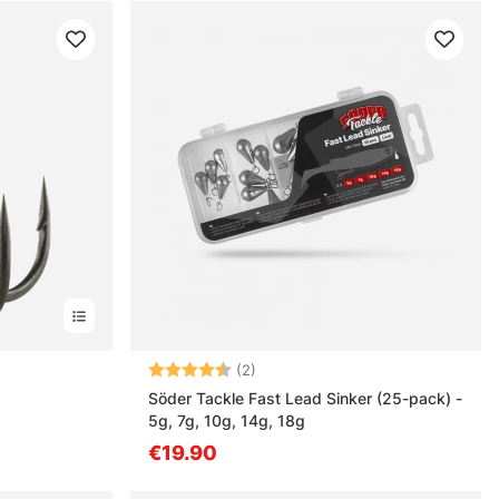
es
Note:
4.5 sur 5 étoiles
(2)
Söder Tackle Fast Lead Sinker (25-pack) -
5g, 7g, 10g, 14g, 18g
€19.90