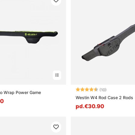
Note:
4.9 sur 5 étoil
(10)
o Wrap Power Game
Westin W4 Rod Case 2 Rods
90
pd.€30.90