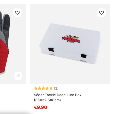
s
Note:
5.0 sur 5 étoiles
(2)
Söder Tackle Deep Lure Box
(36x22,5x8cm)
€9.90