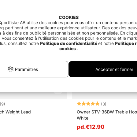
COOKIES
portfiske AB utilise des cookies pour vous offrir un contenu personna
g pertinent et une meilleure expérience utilisateur. Des cookies peu
és à des fins de publicité personnalisée et non personnalisée. En cliqu
 vous consentez à l'utilisation des cookies pour le contenu et le mar
lus, consultez notre
Politique de confidentialité
et notre
Politique r
cookies
.
Paramètres
Accepter et fermer
5.0 sur 5 étoiles
Note:
5.0 sur 5 étoile
(9)
(3)
ch Weight Lead
Owner STV-36BW Treble Hoo
White
pd.€12.90