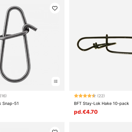
4.0 sur 5 étoiles
Note:
4.9 sur 5 étoi
(16)
(22)
k Snap-51
BFT Stay-Lok Hake 10-pack
pd.€4.70