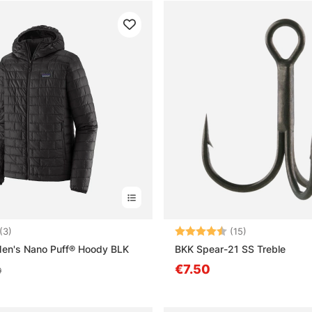
4.7 sur 5 étoiles
Note:
4.2 sur 5 étoil
(3)
(15)
Men's Nano Puff® Hoody BLK
BKK Spear-21 SS Treble
€7.50
9