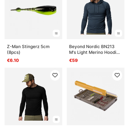
glace ?
Qu’est-ce qui fonctionne bien en plein hiver ?
Qu’est-ce qu’il faut prévoir avant de partir sur la
Z-Man Stingerz 5cm
Beyond Nordic BN213
(8pcs)
M's Light Merino Hoodie
glace ?
Orion Blue
€6.10
€59