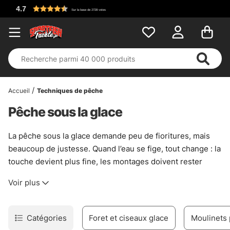
Accueil
Techniques de pêche
Pêche sous la glace
La pêche sous la glace demande peu de fioritures, mais
beaucoup de justesse. Quand l’eau se fige, tout change : la
touche devient plus fine, les montages doivent rester
nets, et l’appât doit travailler sans bruit inutile. Ici,
Voir plus
l’équipement sert surtout à lire le froid, à sentir les
poissons et à garder le contrôle quand les conditions
deviennent sèches, piquantes, parfois franchement
Catégories
Foret et ciseaux glace
Moulinets
capricieuses.