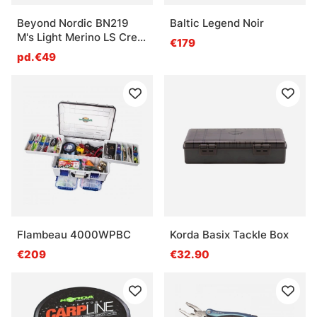
Beyond Nordic BN219
Baltic Legend Noir
M's Light Merino LS Crew
€179
Moss Green
pd.€49
Flambeau 4000WPBC
Korda Basix Tackle Box
€209
€32.90