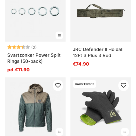
Note:
3.5 sur 5 étoiles
(2)
JRC Defender II Holdall
Svartzonker Power Split
12Ft 3 Plus 3 Rod
Rings (50-pack)
€74.90
pd.€11.90
Söder Favorit