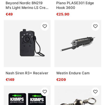
Beyond Nordic BN219
Plano PLASE301 Edge
M's Light Merino LS Crew
Hook 3600
Onyx Black
€49
€25.90
Nash Siren R3+ Receiver
Westin Endure Cam
€149
€209