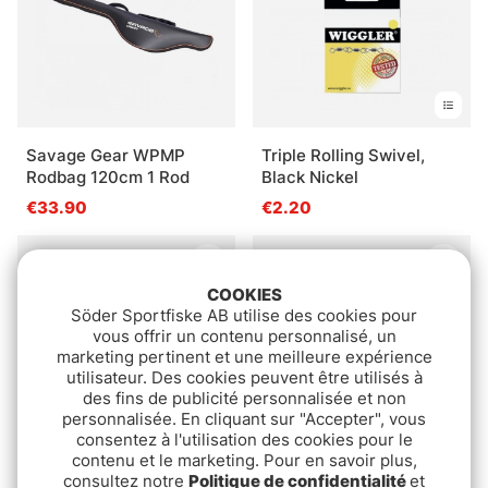
Savage Gear WPMP
Triple Rolling Swivel,
Rodbag 120cm 1 Rod
Black Nickel
€33.90
€2.20
COOKIES
Söder Sportfiske AB utilise des cookies pour
vous offrir un contenu personnalisé, un
marketing pertinent et une meilleure expérience
utilisateur. Des cookies peuvent être utilisés à
des fins de publicité personnalisée et non
personnalisée. En cliquant sur "Accepter", vous
consentez à l'utilisation des cookies pour le
contenu et le marketing. Pour en savoir plus,
Note:
5.0 sur 5 étoile
(3)
Savage Gear Digital
consultez notre
Politique de confidentialité
et