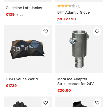
Note:
3.9 sur 5 étoile
(8)
Guideline Loft Jacket
BFT Atlantic Glove
€139
€139
pd.€27.90
IFISH Sauna World
Mora Ice Adapter
Strikemaster for 24V
€1729
€30.90