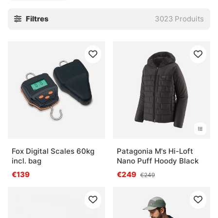
Cette catégorie rassemble ce qu’il faut pour pêcher sur
Filtres
3023
Produits
glace avec sérieux : cannes courtes, leurres compacts,
têtes sensibles, accessoires pratiques et petits détails qui
évitent les galères bêtes. Pour les perches, les truites ou
les poissons plus méfiants, le bon matériel fait vite la
différence. Pas besoin d’en faire trop. En hiver, la précision
suffit souvent.
» Retour aux techniques de pêche
Questions fréquentes sur la pêche sous la
Fox Digital Scales 60kg
Patagonia M's Hi-Loft
glace
incl. bag
Nano Puff Hoody Black
€139
€249
€249
Qu’est-ce que la pêche sous la glace ?
Qu’est-ce qu’une canne pour la pêche sous la