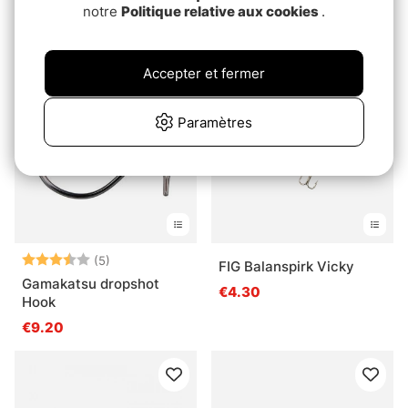
notre
Politique relative aux cookies
Abu Garcia Neo Rod Bag
.
Scales
pd.€14.90
pd.€35.90
Accepter et fermer
Paramètres
Note:
3.8 sur 5 étoiles
(5)
FIG Balanspirk Vicky
Gamakatsu dropshot
€4.30
Hook
€9.20