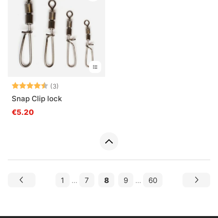
Note:
4.7 sur 5 étoiles
(3)
Snap Clip lock
€5.20
1
...
7
8
9
...
60