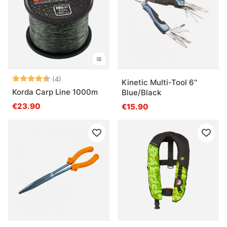
Note:
4.3 sur 5 étoiles
(4)
Kinetic Multi-Tool 6''
Korda Carp Line 1000m
Blue/Black
€23.90
€15.90