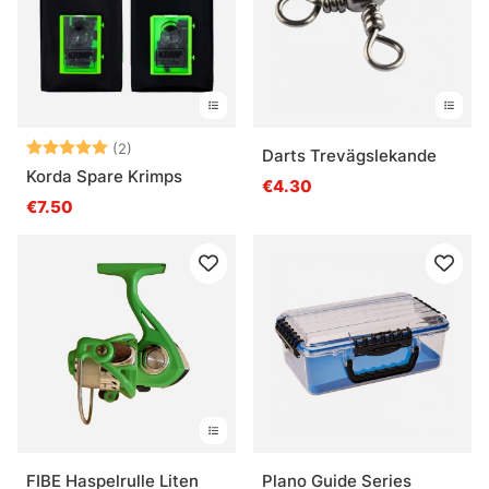
Note:
5.0 sur 5 étoiles
(2)
Darts Trevägslekande
Korda Spare Krimps
€4.30
€7.50
FIBE Haspelrulle Liten
Plano Guide Series