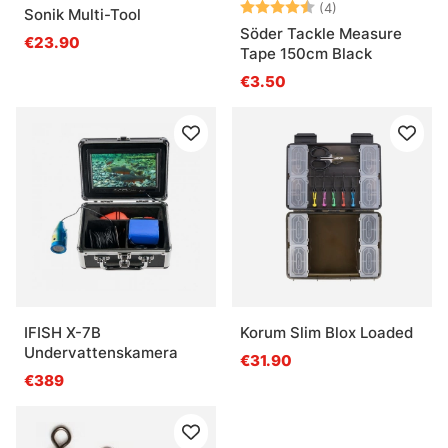
Note:
4.5 sur 5 étoile
(4)
Sonik Multi-Tool
Söder Tackle Measure
€23.90
Tape 150cm Black
€3.50
IFISH X-7B
Korum Slim Blox Loaded
Undervattenskamera
€31.90
€389