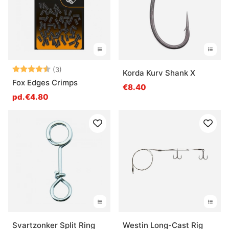
Note:
4.7 sur 5 étoiles
(3)
Korda Kurv Shank X
Fox Edges Crimps
€8.40
pd.€4.80
Svartzonker Split Ring
Westin Long-Cast Rig