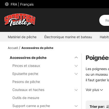
 FRA 
| Français
Matériel de pêche
Électronique marine et bateau
Habit
Accueil
Accessoires de pêche
Poignées
Accessoires de pêche
Pinces et ciseaux
Les poignees a
Epuisette peche
ou un museau p
il faut garder
Pesons de pêche
souvenir.
Couteaux et haches
Voir plus
En pêche de bo
vite, propreme
Outils de mesure
Support canne a peche
Trier par:
» Retour à l