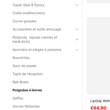
Super Glue & Epoxy
Outils multifonctions
Questions f
Ouvre-gueules
Accessoires et outils amoçage
Qu'est-ce
Rodpods, repose-cannes et
banksticks
Qu'est-ce
éperviers et pièges à poissons
Bourriches
Qu'est-ce
Sacs de pesée
Tapis de réception
Bait Boats
Poignées à lèvres
Gaffes
LipGrip With
Ancres flottantes
€84.90