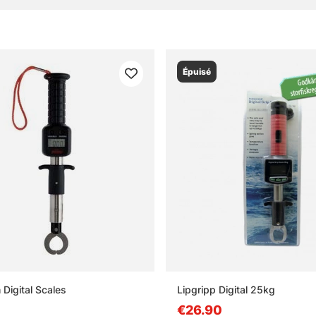
réquentes sur les poignees a levres
Épuisé
 qu'une poignee a levres ?
 qu'une poignee a levres utilisée correctement ?
 qu'il faut éviter avec une poignee a levres ?
 Digital Scales
Lipgripp Digital 25kg
€26.90