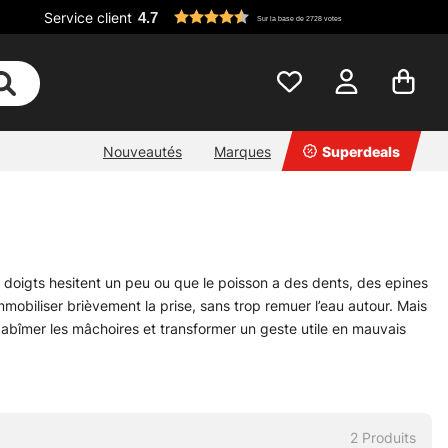
Service client
4.7
Sur la base de 2728 votes
Nouveautés
Marques
Superdeals
 doigts hesitent un peu ou que le poisson a des dents, des epines
mobiliser brièvement la prise, sans trop remuer l’eau autour. Mais
 abîmer les mâchoires et transformer un geste utile en mauvais
 remuant, c’est un accessoire qui a du sens. Il aide à travailler
mme outil de contrôle, pas comme poignée de transport.
2
Produits