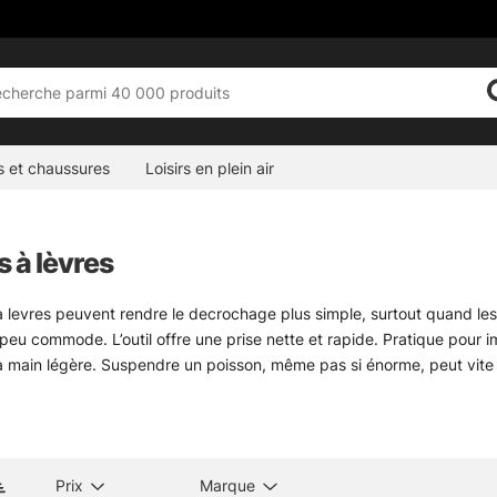
s et chaussures
Loisirs en plein air
 à lèvres
 levres peuvent rendre le decrochage plus simple, surtout quand les
eu commode. L’outil offre une prise nette et rapide. Pratique pour im
 la main légère. Suspendre un poisson, même pas si énorme, peut vite
rd, au bord d’un quai, ou quand il faut agir proprement sur un poisson
nt, sans chichi. Pour le respect du poisson, mieux vaut l’utiliser co
Prix
Marque
a catégorie principale