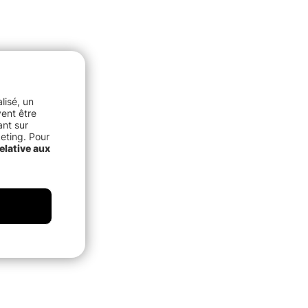
lisé, un
vent être
ant sur
keting. Pour
elative aux