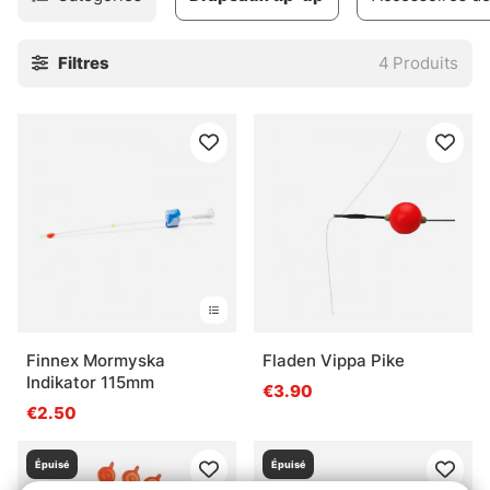
Filtres
4
Produits
Finnex Mormyska
Fladen Vippa Pike
Indikator 115mm
€3.90
€2.50
Épuisé
Épuisé