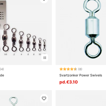
4.0 sur 5 étoiles
Note:
4.9 sur 5 étoile
(4)
(8)
nde
Svartzonker Power Swivels
pd.€3.10