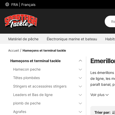
 FRA 
| Français
Matériel de pêche
Électronique marine et bateau
Habit
Accueil
Hameçons et terminal tackle
Emerill
Hameçons et terminal tackle
Hamecon peche
Les émerillons
Têtes plombées
de ligne, les m
paraît banal, p
Stingers et accessoires stingers
Pour les pêche
Leaders et Bas de ligne
Voir plus
tête comme un 
rester nets. De
plomb de peche
Le choix dépen
Agrafes
Trier par:
à garder une p