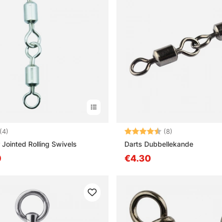
5.0 sur 5 étoiles
Note:
4.4 sur 5 étoile
(4)
(8)
 Jointed Rolling Swivels
Darts Dubbellekande
0
€4.30