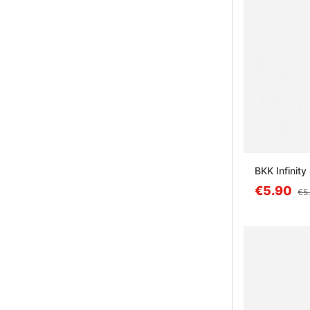
BKK Infinity
€5.90
€5