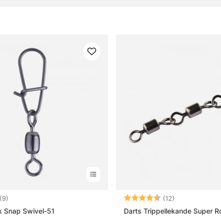
e :
» Hameçons et terminal tackle
réquentes sur les émerillons
 qu’un émerillon ?
 qu’un émerillon à roulements à billes ?
 qu’un émerillon triple ?
t-il choisir un émerillon plus robuste ?
4.7 sur 5 étoiles
Note:
4.3 sur 5 étoil
(9)
(12)
k Snap Swivel-51
Darts Trippellekande Super Ro