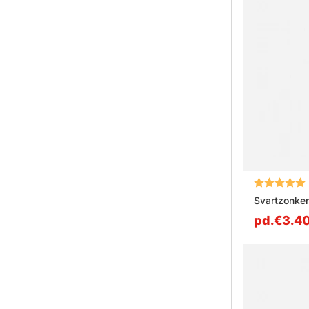
Note:
Svartzonker
pd.€3.4