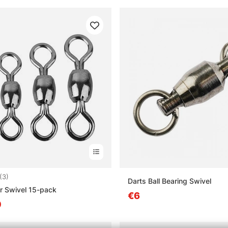
4.7 sur 5 étoiles
(3)
Darts Ball Bearing Swivel
r Swivel 15-pack
€6
0