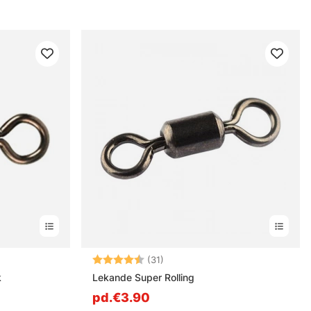
s
Note:
4.7 sur 5 étoiles
(31)
k
Lekande Super Rolling
pd.€3.90