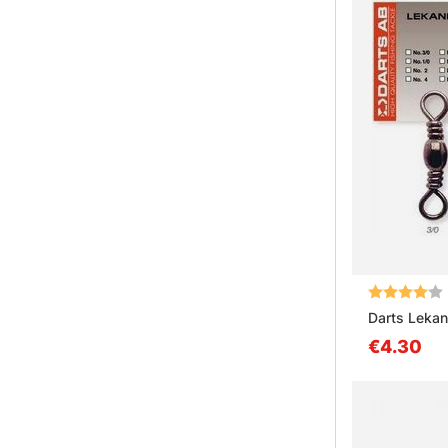
Note:
Darts Leka
€4.30