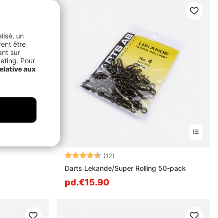
lisé, un
vent être
ant sur
keting. Pour
elative aux
Note:
4.8 sur 5 étoiles
(12)
Darts Lekande/Super Rolling 50-pack
pd.€15.90