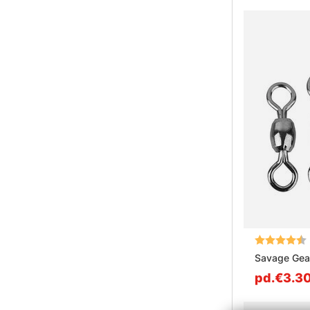
Note:
Savage Gea
pd.€3.3