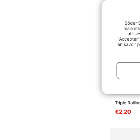
Söder S
marketin
utilis
"Accepter",
en savoir p
Triple Rolli
€2.20