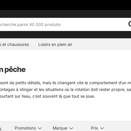
s et chaussures
Loisirs en plein air
on pêche
 sont de petits détails, mais ils changent vite le comportement d’un m
ontages à stinger et les situations où la rotation doit rester propre, 
ourtant sur l’eau, c’est souvent là que tout se joue.
s exigeantes, les versions à roulements à billes apportent une rotatio
fou. Les modèles triples, eux, rendent service sur certains montages
s pièces discrètes, oui. Mais il faut qu’elles tiennent la route, sinon
d du poisson visé, du diamètre du fil et de la façon dont le leurre t
Promotions
Marque
Prix
résentation propre et à prolonger la durée de vie du bas de ligne. Pou