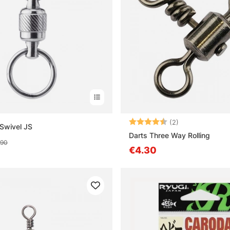
Note:
4.5 sur 5 étoile
(2)
 Swivel JS
Darts Three Way Rolling
.90
€4.30