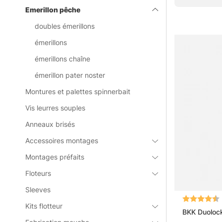
Emerillon pêche
catégorie mèr
doubles émerillons
émerillons
Questions f
émerillons chaîne
émerillon pater noster
Qu’est-ce
Montures et palettes spinnerbait
Vis leurres souples
Qu’est-ce
Anneaux brisés
Accessoires montages
Qu’est-ce
Montages préfaits
Floteurs
Quand fau
Sleeves
Note:
Kits flotteur
BKK Duoloc