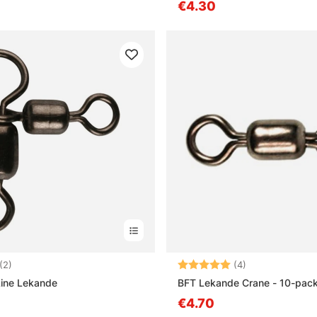
€4.30
4.5 sur 5 étoiles
Note:
5.0 sur 5 étoile
(2)
(4)
Line Lekande
BFT Lekande Crane - 10-pac
€4.70