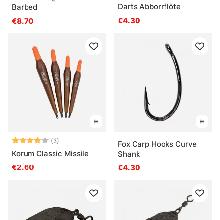
Darts Abborrflöte
Barbed
€4.30
€8.70
Note:
4.0 sur 5 étoiles
(3)
Fox Carp Hooks Curve
Korum Classic Missile
Shank
€2.60
€4.30