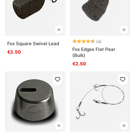
Note:
4.3 sur 5 étoile
(4)
Fox Square Swivel Lead
Fox Edges Flat Pear
€2.50
(Bulk)
€2.50