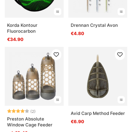
Korda Kontour
Drennan Crystal Avon
Fluorocarbon
€4.80
€34.90
Note:
4.0 sur 5 étoiles
(2)
Avid Carp Method Feeder
Preston Absolute
€6.90
Window Cage Feeder