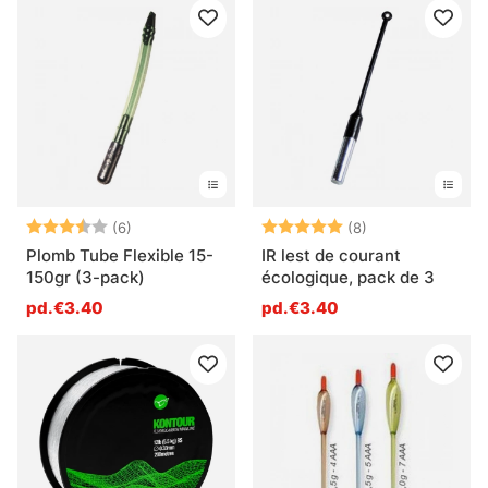
Note:
3.7 sur 5 étoiles
Note:
5.0 sur 5 étoile
(6)
(8)
Plomb Tube Flexible 15-
IR lest de courant
150gr (3-pack)
écologique, pack de 3
pd.€3.40
pd.€3.40