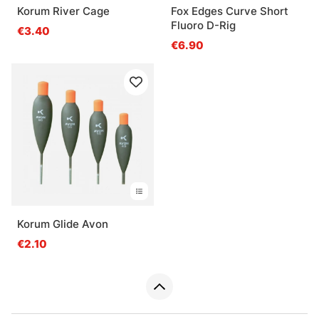
Korum River Cage
Fox Edges Curve Short
Fluoro D-Rig
€3.40
€6.90
Korum Glide Avon
€2.10