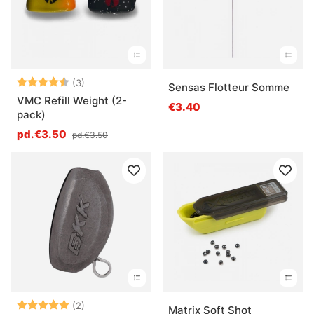
Note:
4.7 sur 5 étoiles
(3)
Sensas Flotteur Somme
VMC Refill Weight (2-
€3.40
pack)
pd.€3.50
pd.€3.50
Note:
5.0 sur 5 étoiles
(2)
Matrix Soft Shot