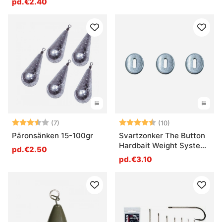
pd.€2.40
Note:
3.7 sur 5 étoiles
Note:
4.2 sur 5 étoil
(7)
(10)
Päronsänken 15-100gr
Svartzonker The Button
Hardbait Weight System
pd.€2.50
(3-pack)
pd.€3.10