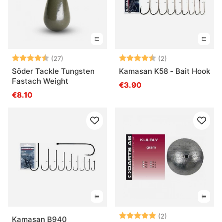
Note:
4.3 sur 5 étoiles
Note:
4.5 sur 5 étoile
(27)
(2)
Söder Tackle Tungsten
Kamasan K58 - Bait Hook
Fastach Weight
€3.90
€8.10
Note:
5.0 sur 5 étoile
(2)
Kamasan B940