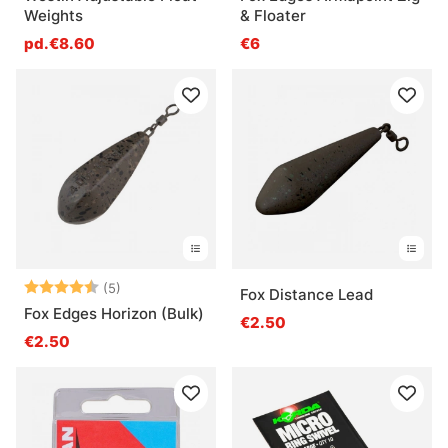
Weights
& Floater
pd.€8.60
€6
Note:
4.8 sur 5 étoiles
(5)
Fox Distance Lead
Fox Edges Horizon (Bulk)
€2.50
€2.50