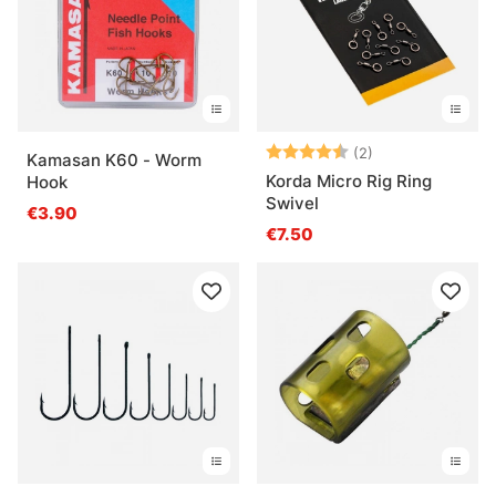
Note:
4.5 sur 5 étoile
(2)
Kamasan K60 - Worm
Korda Micro Rig Ring
Hook
Swivel
€3.90
€7.50