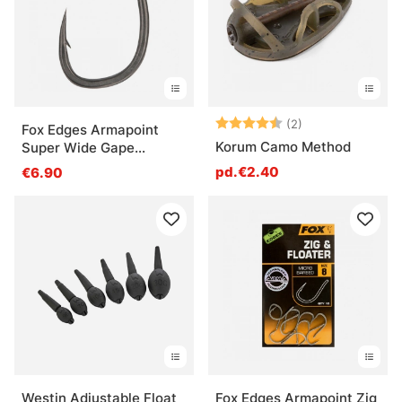
Note:
4.5 sur 5 étoile
(2)
Fox Edges Armapoint
Korum Camo Method
Super Wide Gape
Inturned Eye (10-pack)
pd.€2.40
€6.90
Westin Adjustable Float
Fox Edges Armapoint Zig