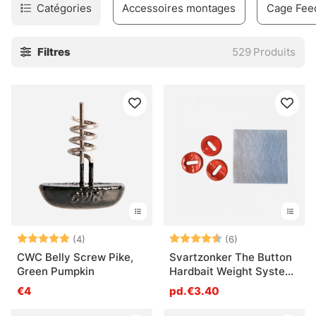
Catégories
Accessoires montages
Cage Fee
Filtres
529
Produits
Note:
5.0 sur 5 étoiles
Note:
4.8 sur 5 étoile
(4)
(6)
CWC Belly Screw Pike,
Svartzonker The Button
Green Pumpkin
Hardbait Weight System
Fl. Orange (3-pack)
€4
pd.€3.40