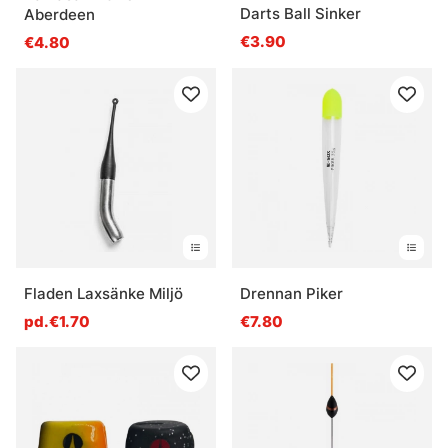
Darts Ball Sinker
Aberdeen
€3.90
€4.80
Fladen Laxsänke Miljö
Drennan Piker
pd.€1.70
€7.80