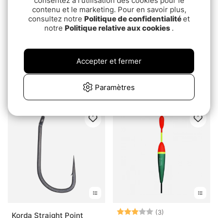
consentez à l'utilisation des cookies pour le
contenu et le marketing. Pour en savoir plus,
consultez notre
Politique de confidentialité
et
notre
Politique relative aux cookies
.
Accepter et fermer
Note:
5.0 sur 5 étoiles
(2)
Ryugi Beans Sinker
Fox Edges Curve Shank X
Tungsten
Paramètres
pd.€6
pd.€9.90
Note:
3.0 sur 5 étoile
(3)
Korda Straight Point