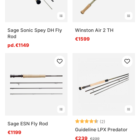
Sage Sonic Spey DH Fly
Winston Air 2 TH
Rod
€1599
pd.€1149
Note:
4.5 sur 5 étoile
(2)
Sage ESN Fly Rod
Guideline LPX Predator
€1199
€239
€239