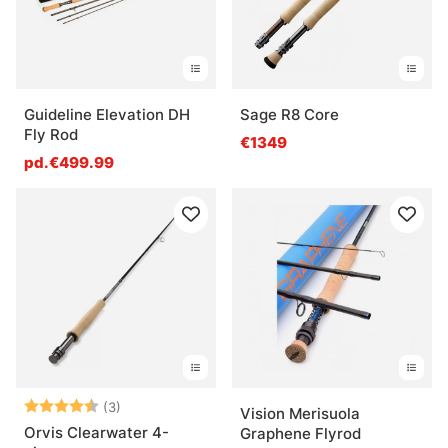
Guideline Elevation DH
Sage R8 Core
Fly Rod
€1349
pd.€499.99
Note:
4.7 sur 5 étoiles
(3)
Vision Merisuola
Orvis Clearwater 4-
Graphene Flyrod