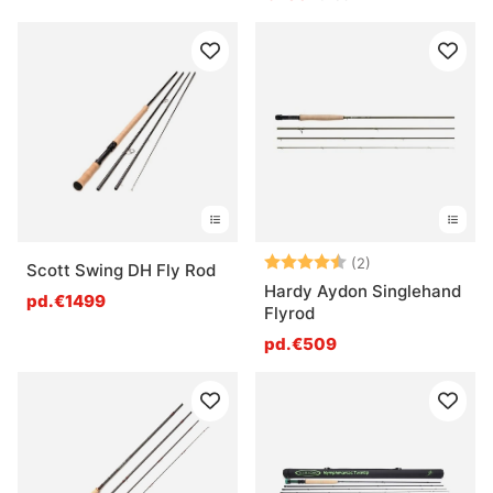
Note:
4.5 sur 5 étoile
(2)
Scott Swing DH Fly Rod
Hardy Aydon Singlehand
pd.€1499
Flyrod
pd.€509