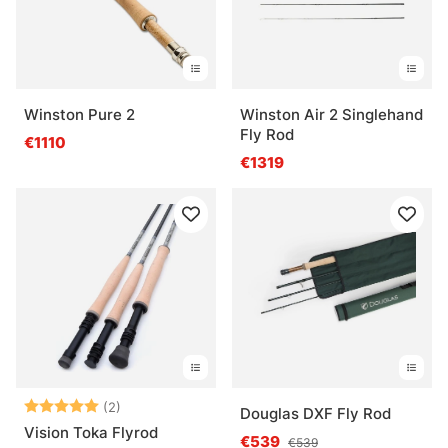
Winston Pure 2
Winston Air 2 Singlehand
Fly Rod
€1110
€1319
Note:
5.0 sur 5 étoiles
(2)
Douglas DXF Fly Rod
Vision Toka Flyrod
€539
€539