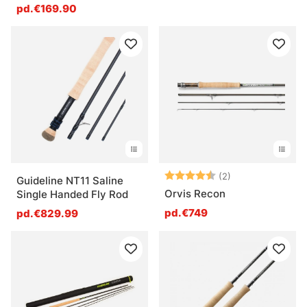
pd.€169.90
Note:
4.5 sur 5 étoile
(2)
Guideline NT11 Saline
Orvis Recon
Single Handed Fly Rod
pd.€749
pd.€829.99