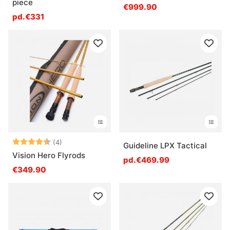
piece
€999.90
pd.€331
Note:
4.8 sur 5 étoiles
(4)
Guideline LPX Tactical
Vision Hero Flyrods
pd.€469.99
€349.90