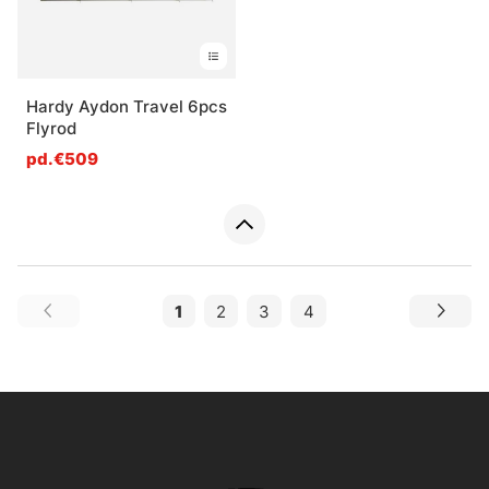
Hardy Aydon Travel 6pcs
Flyrod
pd.€509
1
2
3
4