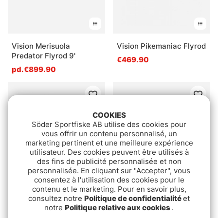
Vision Merisuola
Vision Pikemaniac Flyrod
Predator Flyrod 9'
€469.90
pd.€899.90
COOKIES
Söder Sportfiske AB utilise des cookies pour
vous offrir un contenu personnalisé, un
marketing pertinent et une meilleure expérience
utilisateur. Des cookies peuvent être utilisés à
des fins de publicité personnalisée et non
personnalisée. En cliquant sur "Accepter", vous
consentez à l'utilisation des cookies pour le
contenu et le marketing. Pour en savoir plus,
Guideline LPX Chrome
Sage Arrow Single Hand
consultez notre
Politique de confidentialité
et
Fly Rod
pd.€549.99
notre
Politique relative aux cookies
.
€949