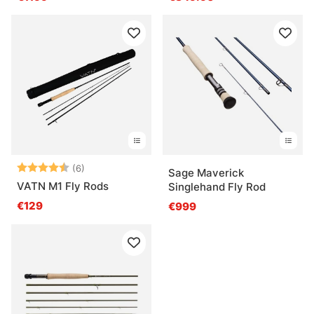
Note:
4.3 sur 5 étoiles
(6)
Sage Maverick
VATN M1 Fly Rods
Singlehand Fly Rod
€129
€999