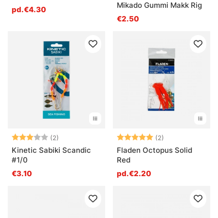
Mikado Gummi Makk Rig
pd.€4.30
€2.50
Note:
3.0 sur 5 étoiles
Note:
5.0 sur 5 étoile
(2)
(2)
Kinetic Sabiki Scandic
Fladen Octopus Solid
#1/0
Red
€3.10
pd.€2.20