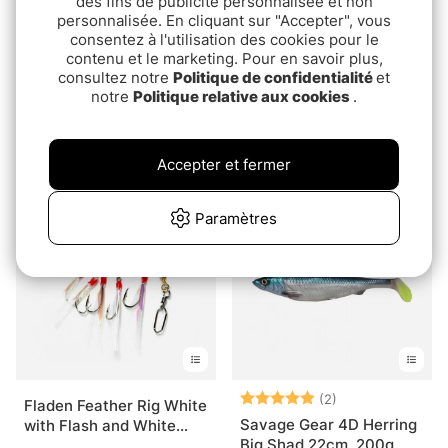
des fins de publicité personnalisée et non
personnalisée. En cliquant sur "Accepter", vous
consentez à l'utilisation des cookies pour le
contenu et le marketing. Pour en savoir plus,
consultez notre
Politique de confidentialité
et
notre
Politique relative aux cookies
.
Note:
4.9 sur 5 étoiles
(11)
Westin Sandy Andy
Hali Bandit 360g
Curltail Jig
€28.90
pd.€15.90
Accepter et fermer
Paramètres
Note:
5.0 sur 5 étoile
(2)
Fladen Feather Rig White
Savage Gear 4D Herring
with Flash and White
Big Shad 22cm, 200g
Beads