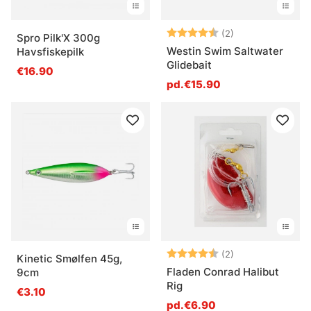
Note:
4.5 sur 5 étoile
(2)
Spro Pilk'X 300g
Westin Swim Saltwater
Havsfiskepilk
Glidebait
€16.90
pd.€15.90
Note:
4.5 sur 5 étoile
(2)
Kinetic Smølfen 45g,
Fladen Conrad Halibut
9cm
Rig
€3.10
pd.€6.90