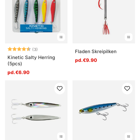
Note:
4.7 sur 5 étoiles
(3)
Fladen Skreipilken
Kinetic Salty Herring
pd.€9.90
(5pcs)
pd.€6.90