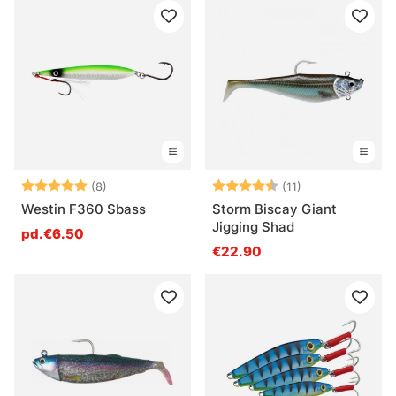
Note:
5.0 sur 5 étoiles
Note:
4.5 sur 5 étoil
(8)
(11)
Westin F360 Sbass
Storm Biscay Giant
Jigging Shad
pd.€6.50
€22.90