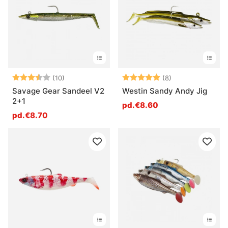
Note:
3.6 sur 5 étoiles
Note:
5.0 sur 5 étoile
(10)
(8)
Savage Gear Sandeel V2
Westin Sandy Andy Jig
2+1
pd.€8.60
pd.€8.70