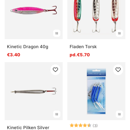
Questions fréquentes sur les leurres de pêche
en mer
Qu’est-ce qu’un leurre de pêche en mer ?
Kinetic Dragon 40g
Fladen Torsk
Qu’est-ce qu’un jig de mer ?
€3.40
pd.€5.70
Qu’est-ce qu’un popper de mer ?
Quand utiliser un leurre lourd en mer ?
Note:
4.3 sur 5 étoile
(3)
Kinetic Pilken Silver