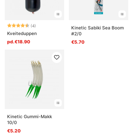
Note:
4.8 sur 5 étoiles
(4)
Kinetic Sabiki Sea Boom
Kveiteduppen
#2/0
pd.€18.90
€5.70
Kinetic Gummi-Makk
10/0
€5.20