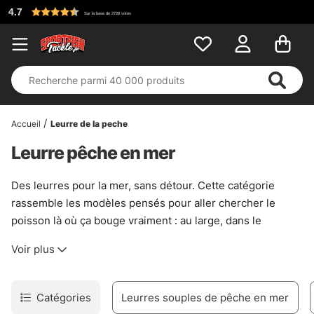
Accueil
Leurre de la peche
Leurre pêche en mer
Des leurres pour la mer, sans détour. Cette catégorie
rassemble les modèles pensés pour aller chercher le
poisson là où ça bouge vraiment : au large, dans le
courant, près du fond ou juste sous la surface. On y trouve
Voir plus
de quoi pêcher le cabillaud de façon traditionnelle,
envoyer un jig lourd pour le flétan, travailler le hareng et le
maquereau, ou tenter quelque chose de plus nerveux
Catégories
Leurres souples de pêche en mer
avec des poppers et autres appâts de surface pour les