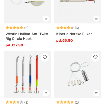
Note:
5.0 sur 5 étoiles
Note:
4.7 sur 5 étoile
(2)
(6)
Westin Halibut Anti Twist
Kinetic Norske Pilken
Rig Circle Hook
pd.€6.50
pd.€17.90
Note:
3.3 sur 5 étoiles
Note:
5.0 sur 5 étoile
(3)
(2)