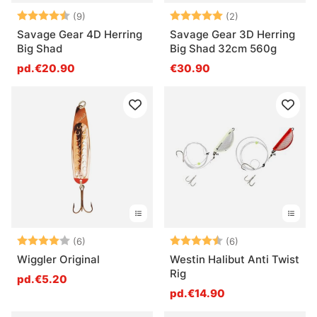
Note:
4.8 sur 5 étoiles
Note:
5.0 sur 5 étoile
(9)
(2)
Savage Gear 4D Herring
Savage Gear 3D Herring
Big Shad
Big Shad 32cm 560g
pd.€20.90
€30.90
Note:
4.0 sur 5 étoiles
Note:
4.7 sur 5 étoile
(6)
(6)
Wiggler Original
Westin Halibut Anti Twist
Rig
pd.€5.20
pd.€14.90