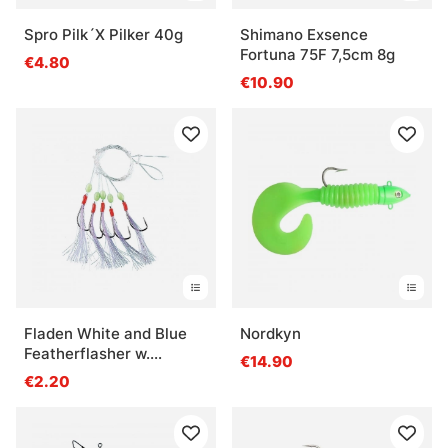
Spro Pilk´X Pilker 40g
Shimano Exsence
Fortuna 75F 7,5cm 8g
€4.80
€10.90
Fladen White and Blue
Nordkyn
Featherflasher w.
€14.90
glowing balls
€2.20