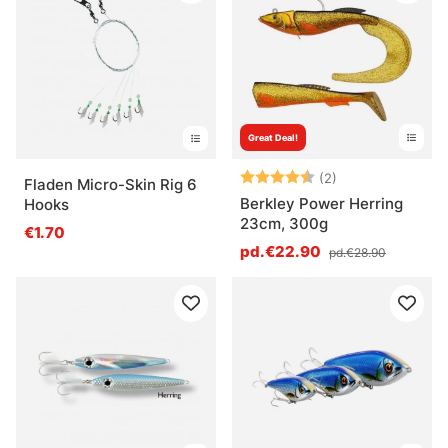
Great Deal!
Note:
4.5 sur 5 étoile
(2)
Fladen Micro-Skin Rig 6
Berkley Power Herring
Hooks
23cm, 300g
€1.70
pd.€22.90
pd.€28.90