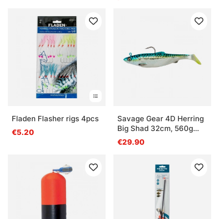
Fladen Flasher rigs 4pcs
Savage Gear 4D Herring
Big Shad 32cm, 560g
€5.20
1+1pcs - Green Mackerel
€29.90