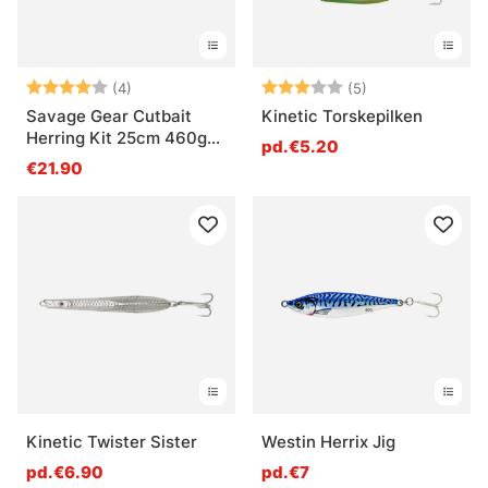
Note:
4.0 sur 5 étoiles
Note:
3.0 sur 5 étoile
(4)
(5)
Savage Gear Cutbait
Kinetic Torskepilken
Herring Kit 25cm 460g
pd.€5.20
(2018)
€21.90
Kinetic Twister Sister
Westin Herrix Jig
pd.€6.90
pd.€7