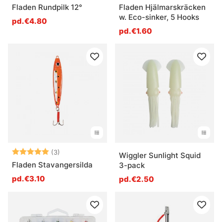
Fladen Rundpilk 12°
Fladen Hjälmarskräcken
w. Eco-sinker, 5 Hooks
pd.€4.80
pd.€1.60
Note:
5.0 sur 5 étoiles
(3)
Wiggler Sunlight Squid
Fladen Stavangersilda
3-pack
pd.€3.10
pd.€2.50