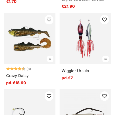
€1.70
2+1pcs
€21.90
Note:
4.3 sur 5 étoiles
(6)
Wiggler Ursula
Crazy Daisy
pd.€7
pd.€18.90