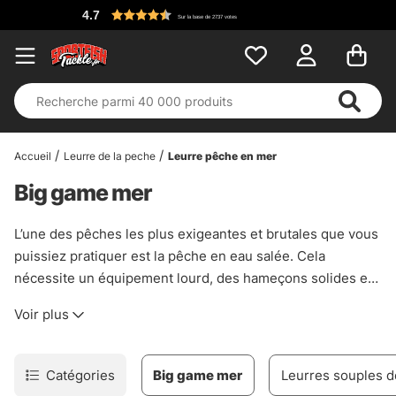
4.7
Sur la base de 2737 votes
Accueil
Leurre de la peche
Leurre pêche en mer
Big game mer
L’une des pêches les plus exigeantes et brutales que vous
puissiez pratiquer est la pêche en eau salée. Cela
nécessite un équipement lourd, des hameçons solides et
des leurres très élégants. Nous nous efforçons de
Voir plus
maintenir un bon stock et recherchons constamment des
modèles faits à la main provenant des régions plus
chaudes. Chez Sportfishtackle, nous nous efforçons
Catégories
Big game mer
Leurres souples 
également d’avoir un bon mélange de poppers, stickbaits,