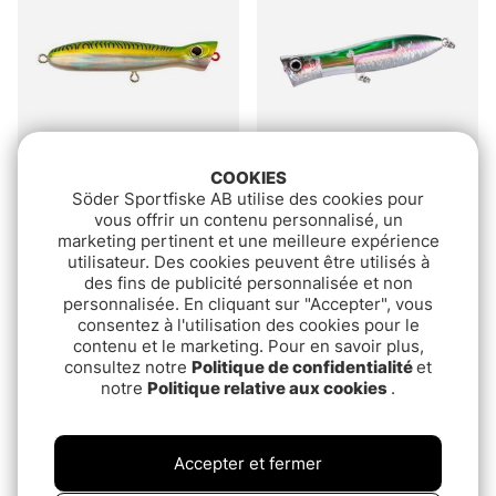
COOKIES
Söder Sportfiske AB utilise des cookies pour
Bottle Neck Popper -
Shimano Ocea Bomb Dip
vous offrir un contenu personnalisé, un
18cm
170F Flash Boost 17cm,
marketing pertinent et une meilleure expérience
72g
€24.90
€28.90
utilisateur. Des cookies peuvent être utilisés à
des fins de publicité personnalisée et non
personnalisée. En cliquant sur "Accepter", vous
Épuisé
Épuisé
consentez à l'utilisation des cookies pour le
contenu et le marketing. Pour en savoir plus,
consultez notre
Politique de confidentialité
et
notre
Politique relative aux cookies
.
Accepter et fermer