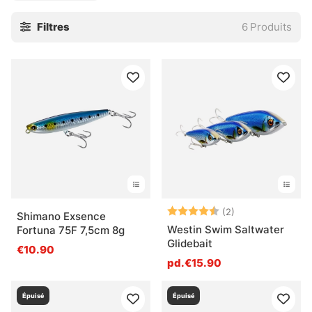
leurres souples et leurres métalliques !
Filtres
6
Produits
Note:
4.5 sur 5 étoile
(2)
Shimano Exsence
Westin Swim Saltwater
Fortuna 75F 7,5cm 8g
Glidebait
€10.90
pd.€15.90
Épuisé
Épuisé