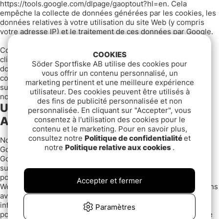
https://tools.google.com/dlpage/gaoptout?hl=en. Cela
empêche la collecte de données générées par les cookies, les
données relatives à votre utilisation du site Web (y compris
votre adresse IP) et le traitement de ces données par Google.
Comme alternative au plugin de navigateur, vous pouvez
COOKIES
cliquer pour empêcher Google Analytics de collecter vos
Söder Sportfiske AB utilise des cookies pour
données à partir de ce site à l'avenir. De cette manière, un
vous offrir un contenu personnalisé, un
cookie de désactivation est placé sur votre appareil. Si vous
marketing pertinent et une meilleure expérience
supprimez vos cookies, il vous sera demandé de donner à
utilisateur. Des cookies peuvent être utilisés à
nouveau votre consentement.
des fins de publicité personnalisée et non
Utilisation des services Google Web
personnalisée. En cliquant sur "Accepter", vous
Analytics
consentez à l'utilisation des cookies pour le
contenu et le marketing. Pour en savoir plus,
consultez notre
Politique de confidentialité
et
Notre site Web, www.sportfishtackle.fr, utilise des services
notre
Politique relative aux cookies
.
Google tels que Google Analytics et Google Remarketing.
Google utilise les informations personnelles collectées pour
suivre et enquêter sur l'utilisation de www.sportfishtackle.fr,
pour produire des rapports concernant l'activité sur le site
Accepter et fermer
Web, pour cibler le marketing et pour partager les informations
avec d'autres services Google. Google peut utiliser les
informations personnelles collectées conformément à la
Paramètres
politique de confidentialité de Google qui peut être consultée