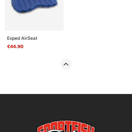
Exped AirSeat
€44.90