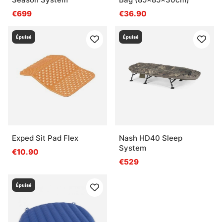
€699
€36.90
Épuisé
Épuisé
Exped Sit Pad Flex
Nash HD40 Sleep
System
€10.90
€529
Épuisé