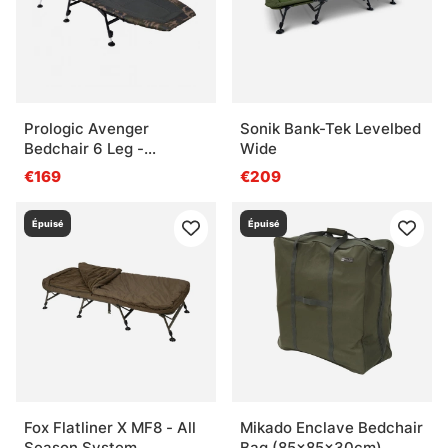
Prologic Avenger
Sonik Bank-Tek Levelbed
Bedchair 6 Leg -
Wide
190x70cm
€169
€209
Épuisé
Épuisé
Fox Flatliner X MF8 - All
Mikado Enclave Bedchair
Season System
Bag (85x85x30cm)