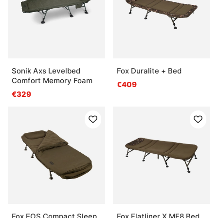
Sonik Axs Levelbed
Fox Duralite + Bed
Comfort Memory Foam
€409
€329
Fox EOS Compact Sleep
Fox Flatliner X MF8 Bed