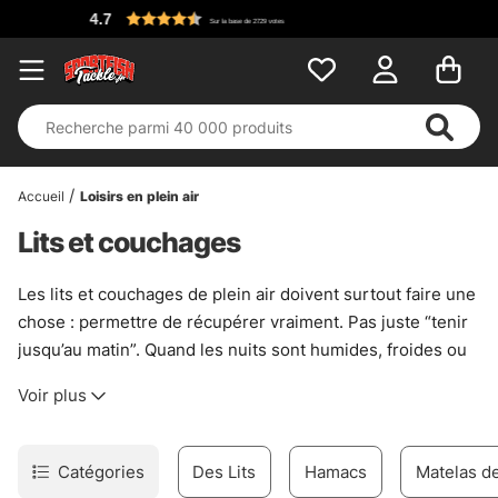
Accueil
Loisirs en plein air
Lits et couchages
Les lits et couchages de plein air doivent surtout faire une
chose : permettre de récupérer vraiment. Pas juste “tenir
jusqu’au matin”. Quand les nuits sont humides, froides ou
un peu cabossées par le terrain, un bon couchage change
Voir plus
tout. Il isole du sol, coupe les remontées de froid et évite
ce réveil gris où chaque articulation râle un peu.
Pour les longues sessions, les bivouacs légers ou les
Catégories
Des Lits
Hamacs
Matelas de
montages plus confort, cette catégorie rassemble des