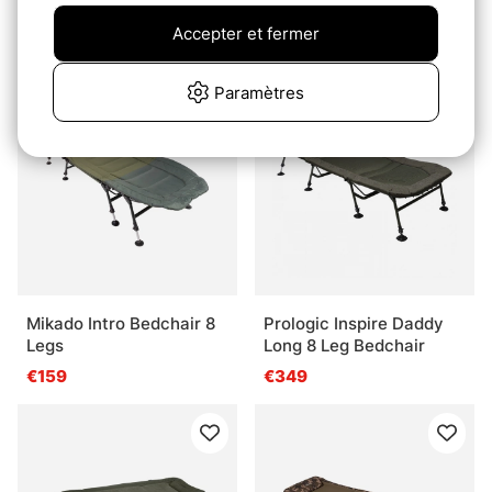
System
€239
Accepter et fermer
€569
Paramètres
Mikado Intro Bedchair 8
Prologic Inspire Daddy
Legs
Long 8 Leg Bedchair
€159
€349