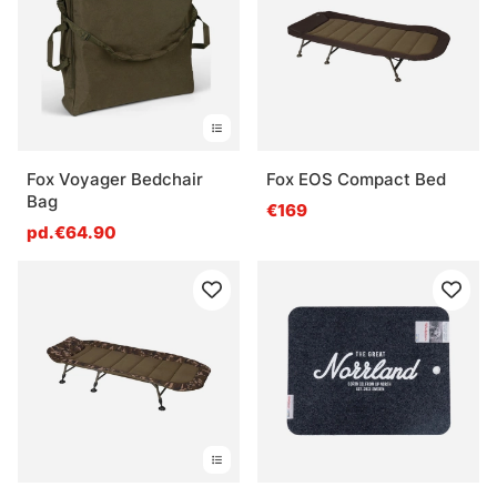
itinérante ?
Qu’est-ce qu’il faut regarder avant de choisir ?
Qu’est-ce qu’un couchage adapté au froid ?
Fox Voyager Bedchair
Fox EOS Compact Bed
Bag
€169
pd.€64.90