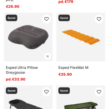
pd.€179
€26.90
Épuisé
Épuisé
Exped Ultra Pillow
Exped FlexMat M
Greygoose
€35.90
pd.€33.90
Épuisé
Épuisé