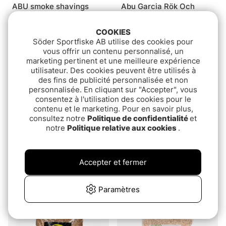
ABU smoke shavings
Abu Garcia Rök Och
beech
Rökspån
€8.70
€43.90
COOKIES
Söder Sportfiske AB utilise des cookies pour
vous offrir un contenu personnalisé, un
marketing pertinent et une meilleure expérience
utilisateur. Des cookies peuvent être utilisés à
des fins de publicité personnalisée et non
personnalisée. En cliquant sur "Accepter", vous
consentez à l'utilisation des cookies pour le
contenu et le marketing. Pour en savoir plus,
consultez notre
Politique de confidentialité
et
notre
Politique relative aux cookies
.
Fladen Smoke Chips
Kinetic Smoker W/2
Accepter et fermer
500g Alder Tree
Burners
€2.50
€45.90
Paramètres