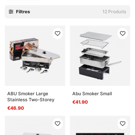
Si vous recherchez une solution plus permanente, nous
Filtres
12
Produits
vous recommandons vivement les armoires à fumée de
Smokehouse !
ABU Smoker Large
Abu Smoker Small
Stainless Two-Storey
€41.90
€46.90