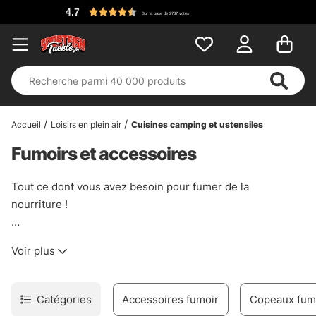
4.7
Sur la base de 2737 votes
Accueil
Loisirs en plein air
Cuisines camping et ustensiles
Fumoirs et accessoires
Tout ce dont vous avez besoin pour fumer de la
nourriture !
Peu de choses sont aussi satisfaisantes que de fumer
Voir plus
votre propre prise ou la nourriture en général ! Mais il est
difficile de garnir une perche fraîchement fumée pendant
que vous êtes sur l'eau !
Catégories
Accessoires fumoir
Copeaux fum