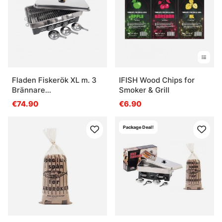
Fladen Fiskerök XL m. 3
IFISH Wood Chips for
Brännare
Smoker & Grill
50x24,5x10,2cm
€74.90
€6.90
Package Deal!