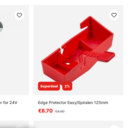
Superdeal
2%
r for 24V
Edge Protector Easy/Spiralen 125mm
€8.70
€8.90