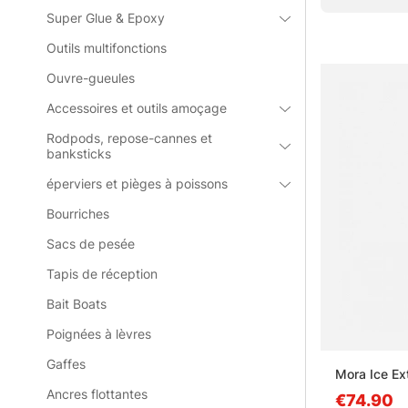
Super Glue & Epoxy
» Retour à O
Outils multifonctions
Ouvre-gueules
Questions fr
Accessoires et outils amoçage
Rodpods, repose-cannes et
banksticks
Qu’est-ce
éperviers et pièges à poissons
Bourriches
Qu’est-ce
Sacs de pesée
Tapis de réception
Quand uti
Bait Boats
Poignées à lèvres
Que faut-i
Gaffes
Mora Ice Ex
Ancres flottantes
€74.90