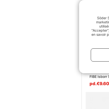
Söder S
marketin
utilis
"Accepter",
en savoir p
FIBE Isborr
pd.€9.6