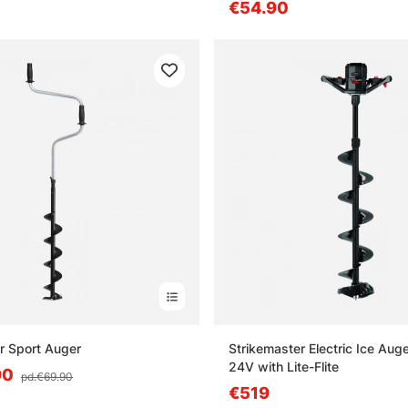
€54.90
r Sport Auger
Strikemaster Electric Ice Auge
24V with Lite-Flite
90
pd.€69.90
€519