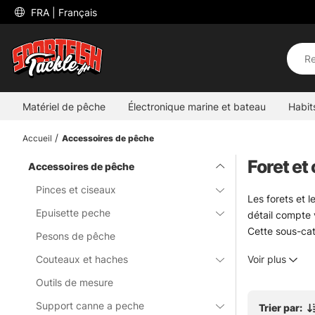
 FRA 
| Français
Matériel de pêche
Électronique marine et bateau
Habit
Accueil
Accessoires de pêche
Foret et
Accessoires de pêche
Pinces et ciseaux
Les forets et 
Epuisette peche
détail compte v
Cette sous-cat
Pesons de pêche
à glace donnent
Couteaux et haches
Voir plus
reprendre une 
terrain sous l
Outils de mesure
Pour compléter
Support canne a peche
Trier par:
accessoires uti