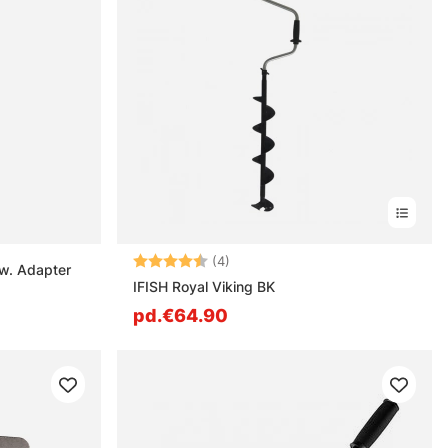
Note:
4.3 sur 5 étoiles
(4)
w. Adapter
IFISH Royal Viking BK
pd.€64.90