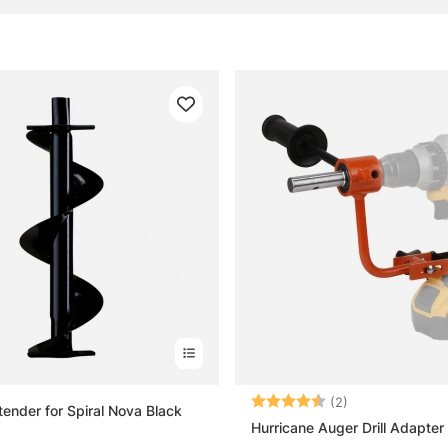
utils et accessoires
équentes sur les forets et ciseaux à glace
 qu’un foret à glace ?
 qu’un ciseau à glace ?
liser un foret plutôt qu’un ciseau à glace ?
l vérifier avant de percer la glace ?
Note:
4.5 sur 5 étoile
(2)
tender for Spiral Nova Black
Hurricane Auger Drill Adapter