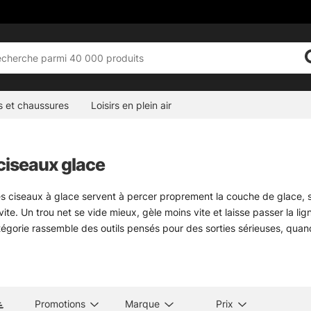
s et chaussures
Loisirs en plein air
 ciseaux glace
les ciseaux à glace servent à percer proprement la couche de glace, sa
ite. Un trou net se vide mieux, gèle moins vite et laisse passer la li
égorie rassemble des outils pensés pour des sorties sérieuses, quand
 du rendement quand il faut multiplier les trous, tandis que les cise
ouverture, ou gérer une situation un peu moins confortable. Le bon 
es pieds. Pas besoin de faire compliqué.
 l’équipement, le plus utile reste souvent de comparer les options de 
Promotions
Marque
Prix
les au bord de l’eau.