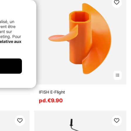
lisé, un
vent être
ant sur
keting. Pour
elative aux
IFISH E-Flight
pd.€9.90