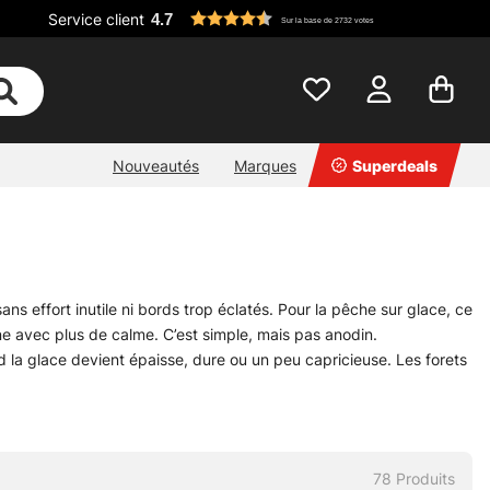
Service client
4.7
Sur la base de 2732 votes
Nouveautés
Marques
Superdeals
ns effort inutile ni bords trop éclatés. Pour la pêche sur glace, ce
gne avec plus de calme. C’est simple, mais pas anodin.
 la glace devient épaisse, dure ou un peu capricieuse. Les forets
aux à glace restent pratiques pour travailler avec précision,
choix dépend surtout de l’épaisseur, du rythme de pêche et du
la catégorie mère, où se trouvent aussi d’autres outils et
78
Produits