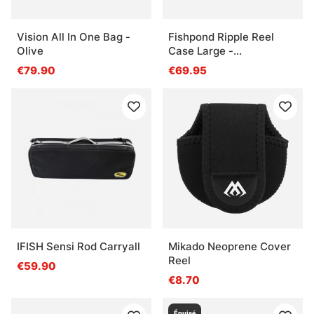
Vision All In One Bag -
Fishpond Ripple Reel
Olive
Case Large -
Sand/Saddle Brown
€79.90
€69.95
IFISH Sensi Rod Carryall
Mikado Neoprene Cover
Reel
€59.90
€8.70
Épuisé