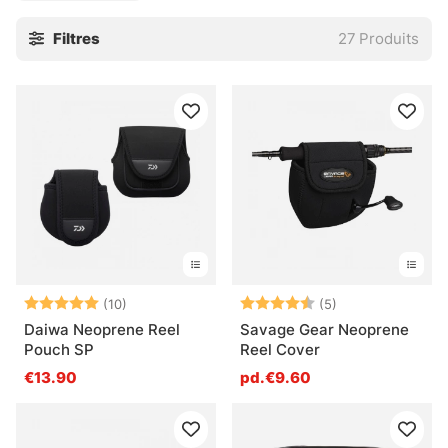
franchement, ça fait la différence.
Filtres
27
Produits
Les sacoches pour moulinets servent surtout quand
plusieurs montages, pièces de rechange ou moulinets
complets doivent rester rangés proprement. On gagne du
temps, on protège les freinages délicats, et on évite ce
moment un peu bête où tout s’entrechoque dans le sac.
Pour les pêcheurs qui bougent beaucoup, c’est un vrai
gain de calme. Pour ceux qui aiment garder leur
équipement net, aussi. Un peu de place, un peu d’ordre, et
le matériel respire mieux.
» Retour à Stockage
Note:
5.0 sur 5 étoiles
Note:
4.8 sur 5 étoile
(10)
(5)
Daiwa Neoprene Reel
Savage Gear Neoprene
Pouch SP
Reel Cover
Questions fréquentes sur la protection des
€13.90
pd.€9.60
moulinets et les sacoches