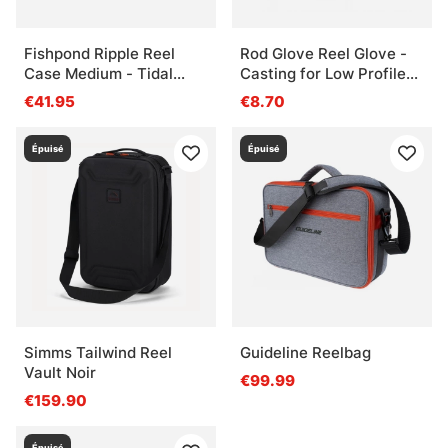
Fishpond Ripple Reel
Rod Glove Reel Glove -
Case Medium - Tidal
Casting for Low Profile
Blue
Reels
€41.95
€8.70
Épuisé
Épuisé
Simms Tailwind Reel
Guideline Reelbag
Vault Noir
€99.99
€159.90
Épuisé