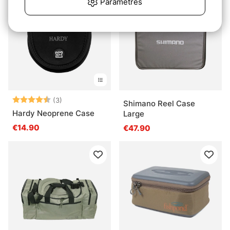
Paramètres
Note:
4.7 sur 5 étoiles
(3)
Shimano Reel Case
Hardy Neoprene Case
Large
€14.90
€47.90