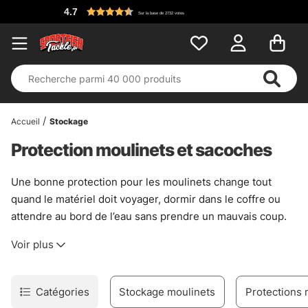
4.7
Sur la base de 2732 votes
Accueil
Stockage
Protection moulinets et sacoches
Une bonne protection pour les moulinets change tout
quand le matériel doit voyager, dormir dans le coffre ou
attendre au bord de l’eau sans prendre un mauvais coup.
Ici, l’idée est simple : garder le moulinet à l’abri des chocs,
Voir plus
des rayures, du sable et de l’humidité, sans compliquer la
vie. Pour les sorties rapides comme pour les longues
sessions, une housse bien pensée évite ces petits tracas
Catégories
Stockage moulinets
Protections 
qui finissent par coûter cher. C’est discret. C’est utile. Et