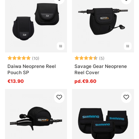
Note:
5.0 sur 5 étoiles
Note:
4.8 sur 5 étoile
(10)
(5)
Daiwa Neoprene Reel
Savage Gear Neoprene
Pouch SP
Reel Cover
€13.90
pd.€9.60