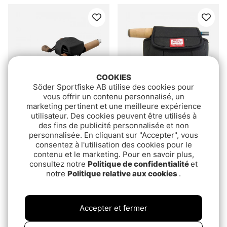
COOKIES
Söder Sportfiske AB utilise des cookies pour
vous offrir un contenu personnalisé, un
marketing pertinent et une meilleure expérience
utilisateur. Des cookies peuvent être utilisés à
13 Fishing Skull Cap
Rod Glove Reel Glove -
des fins de publicité personnalisée et non
Rullskydd
Spinning for Reels up to
personnalisée. En cliquant sur "Accepter", vous
3000
€10.90
€14.90
consentez à l'utilisation des cookies pour le
contenu et le marketing. Pour en savoir plus,
consultez notre
Politique de confidentialité
et
notre
Politique relative aux cookies
.
Accepter et fermer