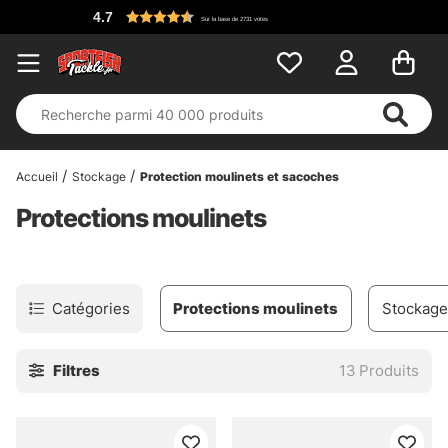
4.7
Sur la base de 2731 votes
Accueil
Stockage
Protection moulinets et sacoches
Protections moulinets
Catégories
Protections moulinets
Stockage
Filtres
13
Produits