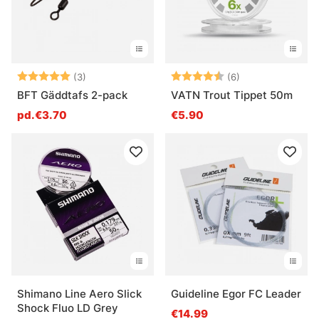
Note:
5.0 sur 5 étoiles
Note:
4.8 sur 5 étoile
(3)
(6)
BFT Gäddtafs 2-pack
VATN Trout Tippet 50m
pd.€3.70
€5.90
Shimano Line Aero Slick
Guideline Egor FC Leader
Shock Fluo LD Grey
€14.99