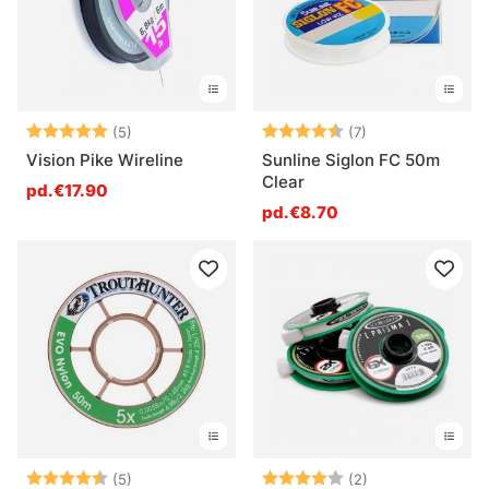
Note:
5.0 sur 5 étoiles
Note:
4.7 sur 5 étoile
(5)
(7)
Vision Pike Wireline
Sunline Siglon FC 50m
Clear
pd.€17.90
pd.€8.70
Note:
4.8 sur 5 étoiles
Note:
4.0 sur 5 étoile
(5)
(2)