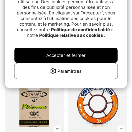
utilisateur. Des cookies peuvent être utilisés à
des fins de publicité personnalisée et non
personnalisée. En cliquant sur "Accepter", vous
consentez à l'utilisation des cookies pour le
contenu et le marketing. Pour en savoir plus,
consultez notre
Politique de confidentialité
et
notre
Politique relative aux cookies
.
Note:
5.0 sur 5 étoiles
Note:
5.0 sur 5 étoile
(5)
(3)
Stroft LS 100m
Airflo Light Trout
Accepter et fermer
Polyleader
pd.€5.70
pd.€8
Paramètres