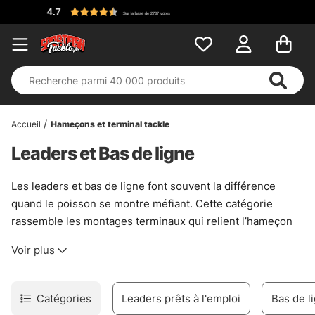
Accueil
Hameçons et terminal tackle
Leaders et Bas de ligne
Les leaders et bas de ligne font souvent la différence
quand le poisson se montre méfiant. Cette catégorie
rassemble les montages terminaux qui relient l’hameçon
au corps de ligne, avec le bon compromis entre discrétion,
Voir plus
résistance et présentation. En eau claire, sur des poissons
éduqués ou quand le fond accroche un peu trop, un bas
de ligne bien choisi peut sauver la session. Pas de magie.
Catégories
Leaders prêts à l'emploi
Bas de l
Juste du concret.