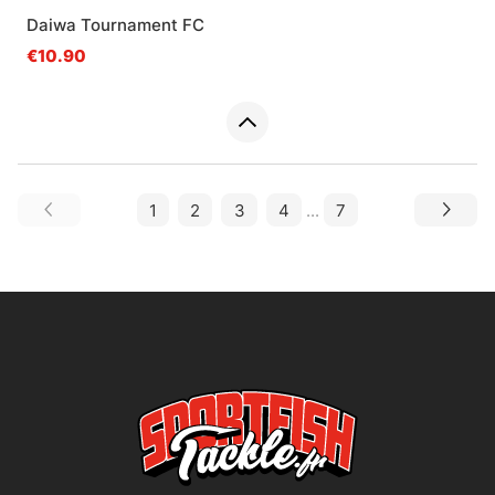
Daiwa Tournament FC
€10.90
1
2
3
4
...
7