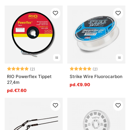
Note:
5.0 sur 5 étoiles
Note:
5.0 sur 5 étoile
(2)
(2)
RIO Powerflex Tippet
Strike Wire Fluorocarbon
27,4m
pd.€9.90
pd.€7.60