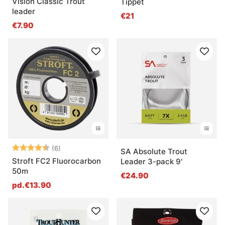
Vision Classic Trout
Tippet
leader
€21
€7.90
Note:
4.3 sur 5 étoiles
(6)
SA Absolute Trout
Stroft FC2 Fluorocarbon
Leader 3-pack 9'
50m
€24.90
pd.€13.90