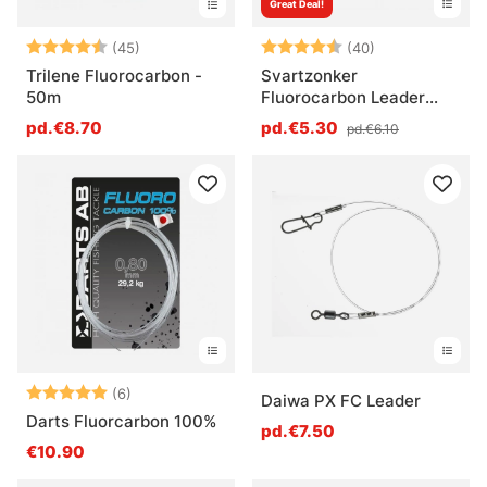
Great Deal!
Note:
4.6 sur 5 étoiles
Note:
4.7 sur 5 étoil
(45)
(40)
Trilene Fluorocarbon -
Svartzonker
50m
Fluorocarbon Leader
40cm 2-pack
pd.€8.70
pd.€5.30
pd.€6.10
Note:
5.0 sur 5 étoiles
(6)
Daiwa PX FC Leader
Darts Fluorcarbon 100%
pd.€7.50
€10.90