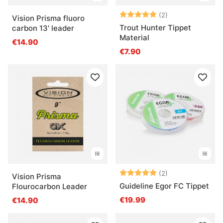
Note:
5.0 sur 5 étoile
(2)
Vision Prisma fluoro
Trout Hunter Tippet
carbon 13' leader
Material
€14.90
€7.90
Note:
5.0 sur 5 étoile
(2)
Vision Prisma
Guideline Egor FC Tippet
Flourocarbon Leader
€19.99
€14.90