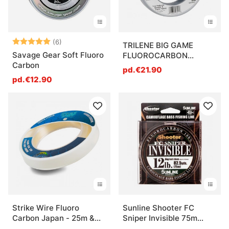
Note:
5.0 sur 5 étoiles
(6)
TRILENE BIG GAME
Savage Gear Soft Fluoro
FLUOROCARBON
Carbon
LEADERS
pd.€21.90
pd.€12.90
Strike Wire Fluoro
Sunline Shooter FC
Carbon Japan - 25m &
Sniper Invisible 75m
50m
Multi Color