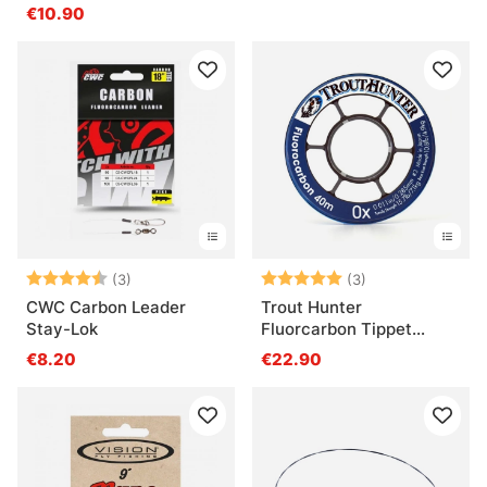
€10.90
Note:
4.3 sur 5 étoiles
Note:
5.0 sur 5 étoile
(3)
(3)
CWC Carbon Leader
Trout Hunter
Stay-Lok
Fluorcarbon Tippet
Material
€8.20
€22.90