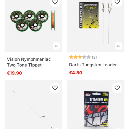
Note:
3.0 sur 5 étoile
(2)
Vision Nymphmaniac
Darts Tungsten Leader
Two Tone Tippet
€4.80
€19.90