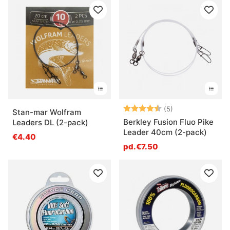
Note:
4.6 sur 5 étoile
(5)
Stan-mar Wolfram
Berkley Fusion Fluo Pike
Leaders DL (2-pack)
Leader 40cm (2-pack)
€4.40
pd.€7.50