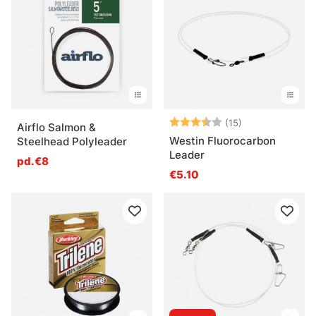
Qu’est-ce qu’un leader en pêche ?
Qu’est-ce qu’un bas de ligne ?
Quand faut-il utiliser un bas de ligne spécifique ?
Note:
3.7 sur 5 étoil
(15)
Airflo Salmon &
Westin Fluorocarbon
Steelhead Polyleader
Quelle différence entre leader et corps de ligne ?
Leader
pd.€8
€5.10