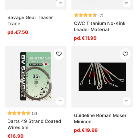
Note:
4.3 sur 5 étoile
(7)
Savage Gear Teaser
CWC Titanium No-Kink
Trace
Leader Material
pd.€7.50
pd.€11.90
Note:
5.0 sur 5 étoiles
(3)
Guideline Roman Moser
Darts 49 Strand Coated
Minicon
Wires 5m
pd.€19.99
€16.90