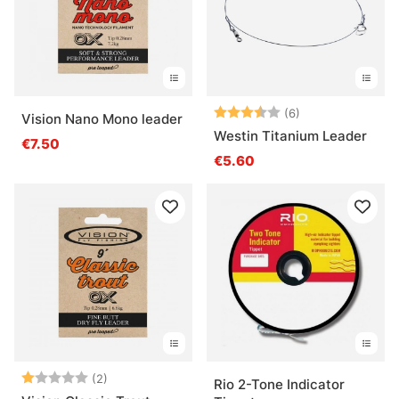
Note:
3.5 sur 5 étoile
(6)
Vision Nano Mono leader
Westin Titanium Leader
€7.50
€5.60
Note:
1.0 sur 5 étoiles
(2)
Rio 2-Tone Indicator