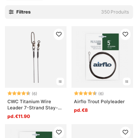
Ici, le choix dépend surtout de l’usage: pêche au leurre, au
Filtres
350
Produits
toc, au posé, ou montages plus techniques quand la ligne
doit rester propre et réactive. Longueur, diamètre,
souplesse, matière, visibilité… chaque détail compte,
parfois plus qu’on ne le croit. Un leader trop raide bride
l’action. Trop fin, il s’efface mal face aux dents et aux
cailloux. Le bon réglage, lui, laisse le montage travailler
sans bruit.
Pour explorer l’ensemble des hameçons et du terminal
tackle, retour à la catégorie principale. C’est là que tout
s’ordonne, sans détour.
Note:
4.8 sur 5 étoiles
Note:
4.5 sur 5 étoile
(6)
(6)
» Retour à Hameçons et terminal tackle
CWC Titanium Wire
Airflo Trout Polyleader
Leader 7-Strand Stay-
pd.€8
Lok
pd.€11.90
Questions fréquentes