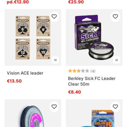
pd.€12.90
€25.90
Note:
2.8 sur 5 étoile
(4)
Vision ACE leader
Berkley Sick FC Leader
€13.50
Clear 50m
€8.40