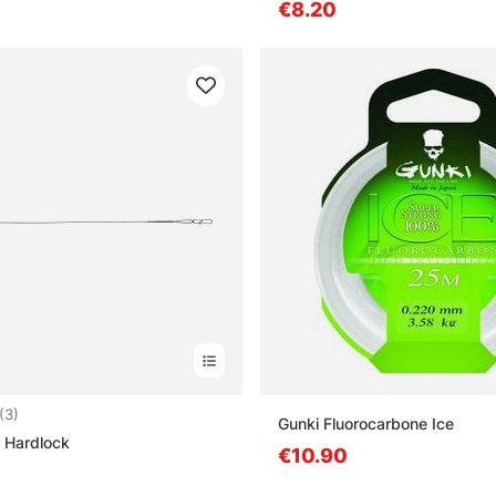
€8.20
4.7 sur 5 étoiles
(3)
Gunki Fluorocarbone Ice
 Hardlock
€10.90