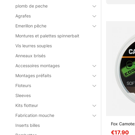
» Retour à H
plomb de peche
Agrafes
Emerillon pêche
Questions f
Montures et palettes spinnerbait
Qu’est-ce
Vis leurres souples
Anneaux brisés
Accessoires montages
Qu’est-ce
Montages préfaits
Floteurs
Quand fau
Sleeves
Kits flotteur
Quelle di
Fabrication mouche
Fox Camote
Inserts billes
€17.90