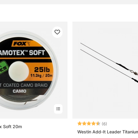
ameçons et terminal tackle
réquentes
 qu’un leader en pêche ?
 qu’un bas de ligne ?
t-il utiliser un bas de ligne spécifique ?
fférence entre leader et corps de ligne ?
Note:
4.8 sur 5 étoile
(6)
x Soft 20m
Westin Add-It Leader Titaniu