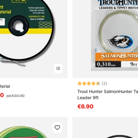
Note:
4.5 sur 5 étoile
(2)
erial
Trout Hunter SalmonHunter T
90
pd.€30.90
Leader 9ft
€6.90