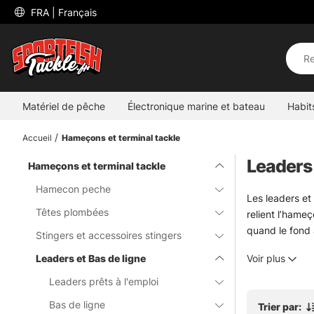
 FRA 
| Français
Matériel de pêche
Électronique marine et bateau
Habit
Accueil
Hameçons et terminal tackle
Leaders 
Hameçons et terminal tackle
Hamecon peche
Les leaders et
Têtes plombées
relient l’hame
quand le fond 
Stingers et accessoires stingers
Ici, le choix 
Leaders et Bas de ligne
Voir plus
Longueur, diamè
s’efface mal fa
Leaders prêts à l'emploi
Pour explorer 
Bas de ligne
Trier par: