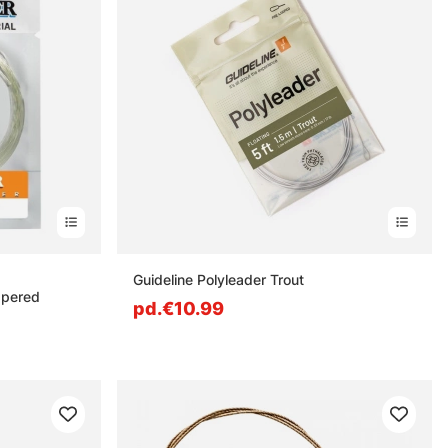
s
Guideline Polyleader Trout
apered
pd.€10.99