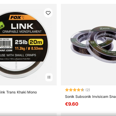
Note:
4.5 sur 5 étoile
(2)
ink Trans Khaki Mono
Sonik Subsonik Invisicam Sn
€9.60