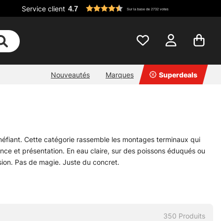
Service client
4.7
Sur la base de 2732 votes
Nouveautés
Marques
Superdeals
 méfiant. Cette catégorie rassemble les montages terminaux qui
ance et présentation. En eau claire, sur des poissons éduqués ou
sion. Pas de magie. Juste du concret.
es plus techniques quand la ligne doit rester propre et réactive.
qu’on ne le croit. Un leader trop raide bride l’action. Trop fin, il
vailler sans bruit.
rincipale. C’est là que tout s’ordonne, sans détour.
350
Produits