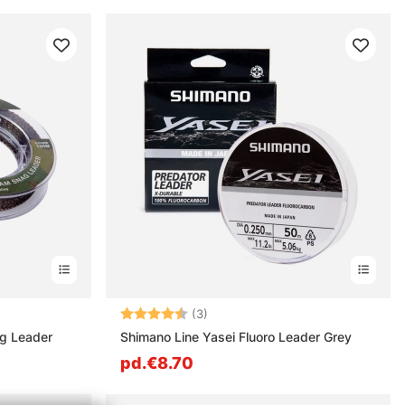
s
Note:
4.3 sur 5 étoiles
(3)
ag Leader
Shimano Line Yasei Fluoro Leader Grey
pd.€8.70