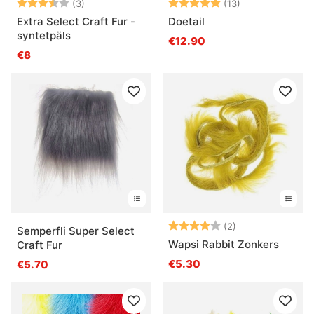
Note:
3.7 sur 5 étoiles
Note:
5.0 sur 5 étoil
(3)
(13)
Extra Select Craft Fur -
Doetail
syntetpäls
€12.90
€8
Note:
4.0 sur 5 étoile
(2)
Semperfli Super Select
Wapsi Rabbit Zonkers
Craft Fur
€5.30
€5.70