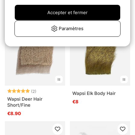
Frödin Fox Body Hair
Frödin Fox Body Hair
Supreme / Short
Supreme
Accepter et fermer
€7.90
€8.90
Paramètres
Note:
5.0 sur 5 étoiles
(2)
Wapsi Elk Body Hair
Wapsi Deer Hair
€8
Short/Fine
€8.90