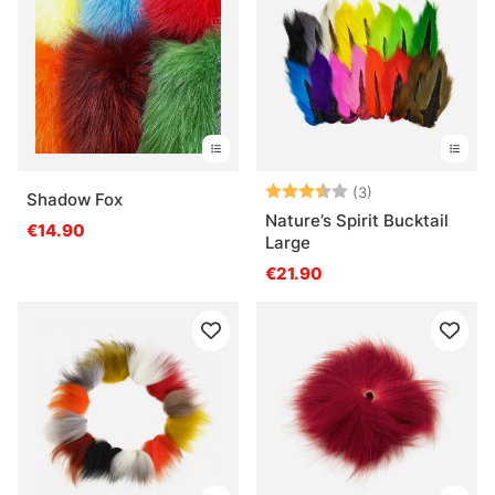
Note:
3.3 sur 5 étoile
(3)
Shadow Fox
Nature’s Spirit Bucktail
€14.90
Large
€21.90