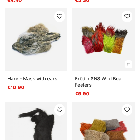
€4.40
€5.30
Hare - Mask with ears
Frödin SNS Wild Boar
Feelers
€10.90
€9.90