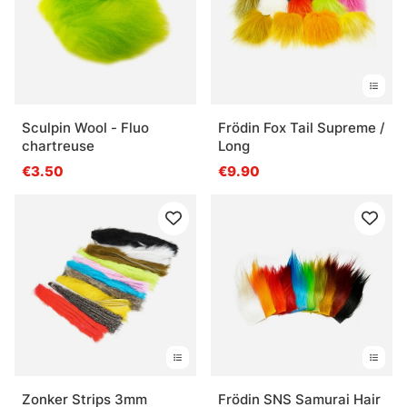
Sculpin Wool - Fluo
Frödin Fox Tail Supreme /
chartreuse
Long
€3.50
€9.90
Zonker Strips 3mm
Frödin SNS Samurai Hair