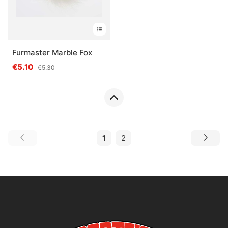
Furmaster Marble Fox
€5.10
€5.30
1
2