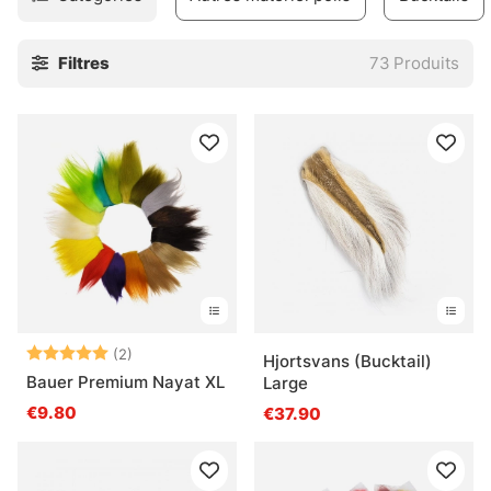
sélection de matériaux pour cheveux que vous pouvez
utiliser pour créer de nouveaux motifs amusants !
Filtres
73
Produits
Note:
5.0 sur 5 étoiles
(2)
Hjortsvans (Bucktail)
Bauer Premium Nayat XL
Large
€9.80
€37.90