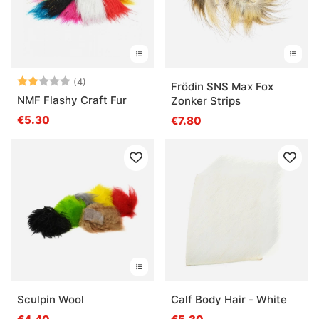
Note:
2.0 sur 5 étoiles
(4)
Frödin SNS Max Fox
NMF Flashy Craft Fur
Zonker Strips
€5.30
€7.80
Sculpin Wool
Calf Body Hair - White