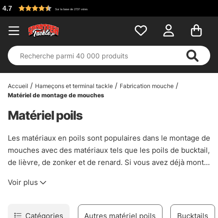
Accueil
Hameçons et terminal tackle
Fabrication mouche
Matériel de montage de mouches
Matériel poils
Les matériaux en poils sont populaires dans le montage de
mouches avec des matériaux tels que les poils de bucktail,
de lièvre, de zonker et de renard. Si vous avez déjà monté
des mouches, vous avez probablement rencontré une
Voir plus
variété de matériaux pour les poils et ces matériaux sont à
la base de nombreuses mouches - des mouches à brochet
aux mouches sèches. Nous avons rassemblé une grande
Catégories
Autres matériel poils
Bucktails