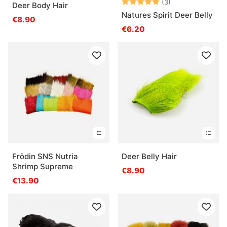
Note:
5.0 sur 5 étoile
(3)
Deer Body Hair
Natures Spirit Deer Belly
€8.90
€6.20
Frödin SNS Nutria
Deer Belly Hair
Shrimp Supreme
€8.90
€13.90