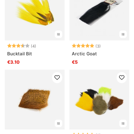
Note:
3.3 sur 5 étoiles
Note:
5.0 sur 5 étoile
(4)
(3)
Bucktail Bit
Arctic Goat
€3.10
€5