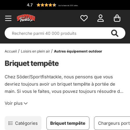
4.7
Sur la base de 2737 votes
Accueil
Loisirs en plein air
Autres équipement outdoor
Briquet tempête
Chez Söder/Sportfishtackle, nous pensons que vous
devriez toujours avoir un briquet tempête à portée de
main. Si vous le faites, vous pouvez toujours résoudre des
situations délicates. Par exemple, vous pouvez réparer
Voir plus
des appâts en caoutchouc, vous pouvez fabriquer des
stingers avec des fils enduits de carbone. Et c'est pas mal
de pouvoir allumer le gril en plus !
Catégories
Briquet tempête
Chargeurs port