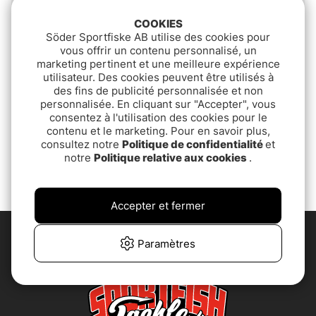
COOKIES
Söder Sportfiske AB utilise des cookies pour
vous offrir un contenu personnalisé, un
marketing pertinent et une meilleure expérience
utilisateur. Des cookies peuvent être utilisés à
des fins de publicité personnalisée et non
personnalisée. En cliquant sur "Accepter", vous
Soto Pocket Torch XT
Soto Pocket Torch with
consentez à l'utilisation des cookies pour le
Refillable Lighter
contenu et le marketing. Pour en savoir plus,
€37.90
consultez notre
Politique de confidentialité
et
€29.90
notre
Politique relative aux cookies
.
Accepter et fermer
Paramètres