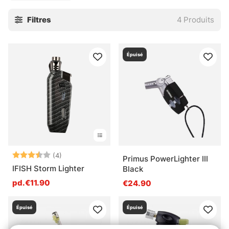
Filtres
4
Produits
Épuisé
Note:
3.3 sur 5 étoiles
(4)
Primus PowerLighter III
IFISH Storm Lighter
Black
pd.€11.90
€24.90
Épuisé
Épuisé