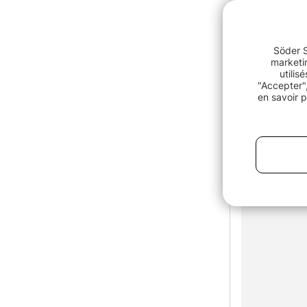
Söder S
marketin
utilis
"Accepter",
en savoir p
Fly Selecti
€6