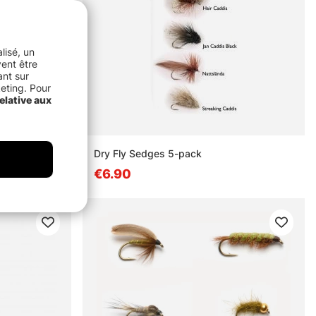
lisé, un
vent être
ant sur
keting. Pour
elative aux
Dry Fly Sedges 5-pack
€6.90