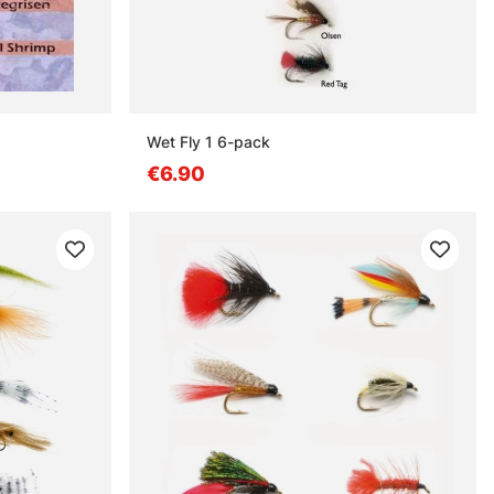
Wet Fly 1 6-pack
€6.90