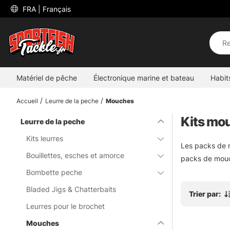
 FRA 
| Français
Matériel de pêche
Électronique marine et bateau
Habit
Accueil
Leurre de la peche
Mouches
Kits mo
Leurre de la peche
Kits leurres
Les packs de m
Bouillettes, esches et amorce
packs de mouc
Bombette peche
Bladed Jigs & Chatterbaits
Trier par:
Leurres pour le brochet
Mouches