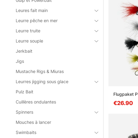
Gulp et Powerbait
Leures fait main
Leurre pêche en mer
Leurre truite
Leurre souple
Jerkbait
Jigs
Mustache Rigs & Miuras
Leurres jigging sous glace
Pulz Bait
Flugpaket P
Cuillères ondulantes
€26.90
Spinners
Mouches à lancer
Swimbaits