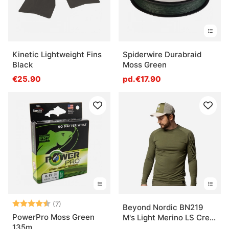
Kinetic Lightweight Fins
Spiderwire Durabraid
Black
Moss Green
€25.90
pd.€17.90
Note:
4.6 sur 5 étoiles
(7)
Beyond Nordic BN219
PowerPro Moss Green
M's Light Merino LS Crew
135m
Moss Green