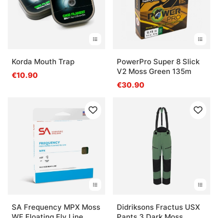
Korda Mouth Trap
PowerPro Super 8 Slick
V2 Moss Green 135m
€10.90
€30.90
SA Frequency MPX Moss
Didriksons Fractus USX
WF Floating Fly Line
Pants 3 Dark Moss