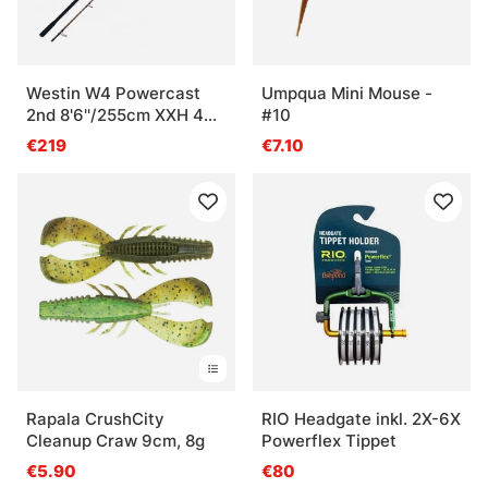
Westin W4 Powercast
Umpqua Mini Mouse -
2nd 8'6''/255cm XXH 40-
#10
130g 2sec
€219
€7.10
Rapala CrushCity
RIO Headgate inkl. 2X-6X
Cleanup Craw 9cm, 8g
Powerflex Tippet
€5.90
€80