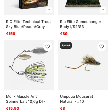
RIO Elite Technical Trout
Rio Elite Gamechanger
Sky Blue/Peach/Gray
Body I/S2/S3
€159
€89
Épuisé
Molix Muscle Ant
Umpqua Mouserat
Spinnerbait 10,6g DI -
Natural - #10
Mouse
€15.90
€8