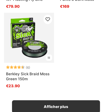
€79.90
€169
Note:
4.7 sur 5 étoiles
(6)
Berkley Sick Braid Moss
Green 150m
€23.90
Afficher plus