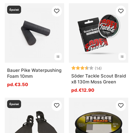
Épuisé
Note:
3.9 sur 5 étoil
(14)
Bauer Pike Waterpushing
Söder Tackle Scout Braid
Foam 10mm
x8 130m Moss Green
pd.€3.50
pd.€12.90
Épuisé