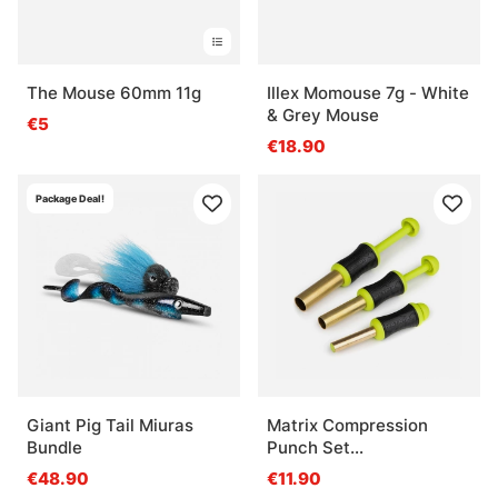
The Mouse 60mm 11g
Illex Momouse 7g - White
& Grey Mouse
€5
€18.90
Package Deal!
Giant Pig Tail Miuras
Matrix Compression
Bundle
Punch Set
6mm/8mm/10mm
€48.90
€11.90