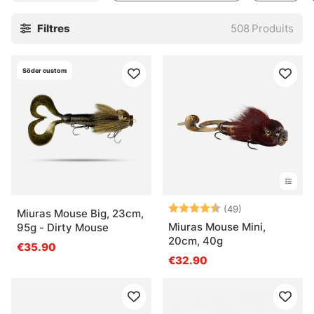
Filtres
508
Produits
Söder custom
Note:
4.5 sur 5 étoil
(49)
Miuras Mouse Big, 23cm,
Miuras Mouse Mini,
95g - Dirty Mouse
20cm, 40g
€35.90
€32.90