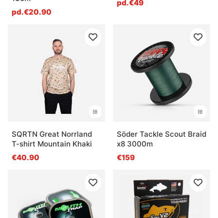
pd.€49
pd.€20.90
SQRTN Great Norrland
Söder Tackle Scout Braid
T-shirt Mountain Khaki
x8 3000m
€40.90
€159