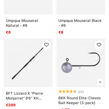
Umpqua Mouserat
Umpqua Mouserat Black
Natural - #6
- #6
€8
€8
Note:
4.8 sur 5 étoil
(22)
BFT Lizzard X ''Pierre
BKK Round Elite-Classic
Monjarret'' 8'6'' XH
Bait Keeper (3-pack)
-200g, 2 pcs
€269