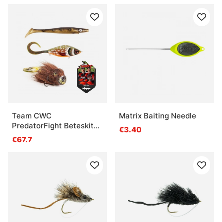
Team CWC
Matrix Baiting Needle
PredatorFight Beteskit
€3.40
Gädda
€67.7