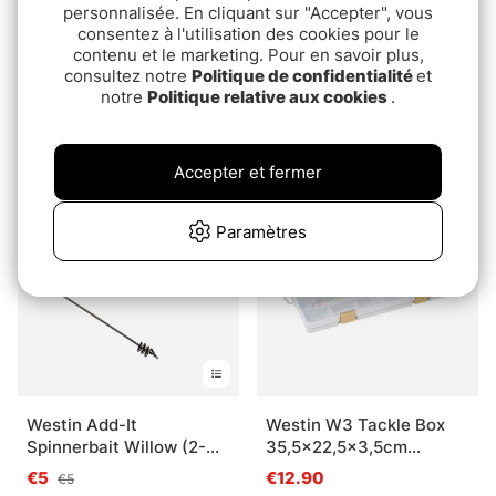
personnalisée. En cliquant sur "Accepter", vous
consentez à l'utilisation des cookies pour le
contenu et le marketing. Pour en savoir plus,
consultez notre
Politique de confidentialité
et
notre
Politique relative aux cookies
.
JRC Defender II Chair
Fox Camotex Soft 20m
€79.90
€17.90
Accepter et fermer
Paramètres
Westin Add-It
Westin W3 Tackle Box
Spinnerbait Willow (2-
35,5x22,5x3,5cm
pack)
Grey/Clear
€5
€12.90
€5