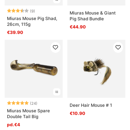
Note:
3.7 sur 5 étoiles
(9)
Miuras Mouse & Giant
Miuras Mouse Pig Shad,
Pig Shad Bundle
26cm, 115g
€44.90
€39.90
Note:
5.0 sur 5 étoiles
(24)
Deer Hair Mouse # 1
Miuras Mouse Spare
€10.90
Double Tail Big
pd.€4