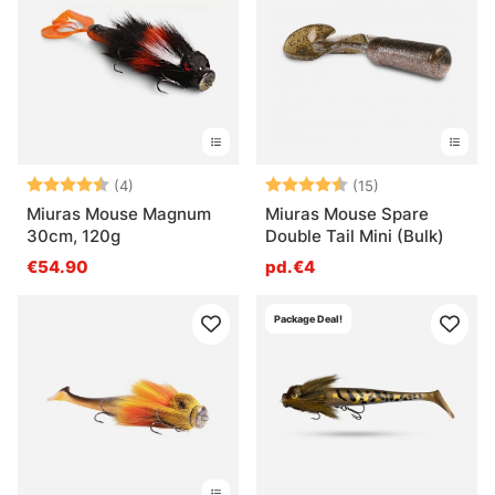
Note:
4.8 sur 5 étoiles
Note:
4.4 sur 5 étoil
(4)
(15)
Miuras Mouse Magnum
Miuras Mouse Spare
30cm, 120g
Double Tail Mini (Bulk)
€54.90
pd.€4
Package Deal!