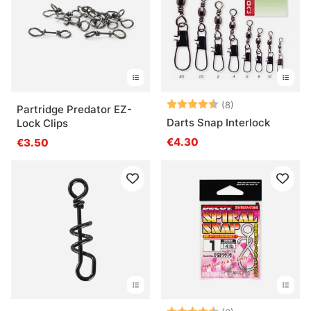
Note:
4.4 sur 5 étoile
(8)
Partridge Predator EZ-
Darts Snap Interlock
Lock Clips
€4.30
€3.50