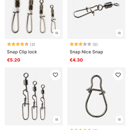
Note:
4.7 sur 5 étoiles
Note:
3.0 sur 5 étoile
(3)
(5)
Snap Clip lock
Snap Nice Snap
€5.20
€4.30