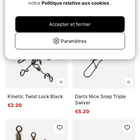
Svartzonker Cross Lock
Molix V Tournament
notre
Politique relative aux cookies
.
Snap
Snap
pd.€3.10
€4.30
Accepter et fermer
Paramètres
Kinetic Twist Lock Black
Darts Nice Snap Triple
Swivel
€2.20
€5.20