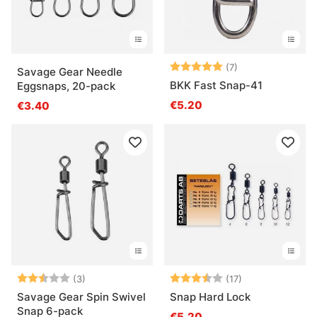
Note:
5.0 sur 5 étoile
(7)
Savage Gear Needle
BKK Fast Snap-41
Eggsnaps, 20-pack
€5.20
€3.40
Note:
2.3 sur 5 étoiles
Note:
3.9 sur 5 étoil
(3)
(17)
Savage Gear Spin Swivel
Snap Hard Lock
Snap 6-pack
€5.20