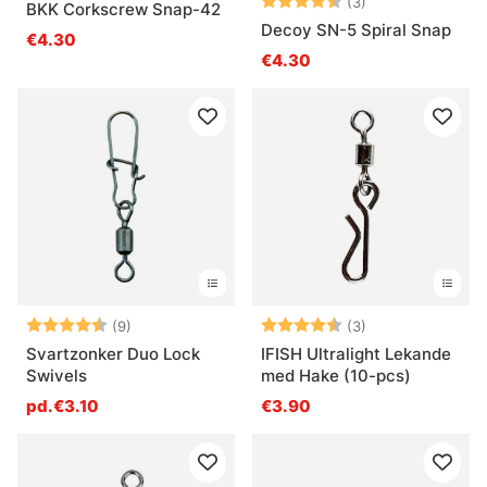
Note:
4.7 sur 5 étoile
(3)
BKK Corkscrew Snap-42
Decoy SN-5 Spiral Snap
€4.30
€4.30
Note:
4.1 sur 5 étoiles
Note:
4.3 sur 5 étoile
(9)
(3)
Svartzonker Duo Lock
IFISH Ultralight Lekande
Swivels
med Hake (10-pcs)
pd.€3.10
€3.90