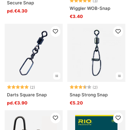
Note:
5.0 sur 5 étoile
(3)
Secure Snap
Wiggler WOB-Snap
pd.€4.30
€3.40
Note:
5.0 sur 5 étoiles
Note:
3.5 sur 5 étoile
(2)
(2)
Darts Square Snap
Snap Strong Snap
pd.€3.90
€5.20