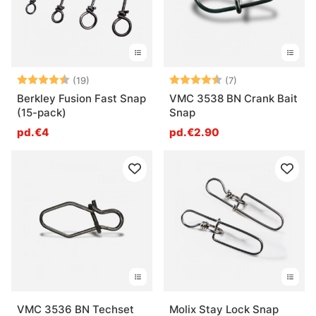
Note:
4.7 sur 5 étoiles
Note:
4.9 sur 5 étoile
(19)
(7)
Berkley Fusion Fast Snap
VMC 3538 BN Crank Bait
(15-pack)
Snap
pd.€4
pd.€2.90
VMC 3536 BN Techset
Molix Stay Lock Snap