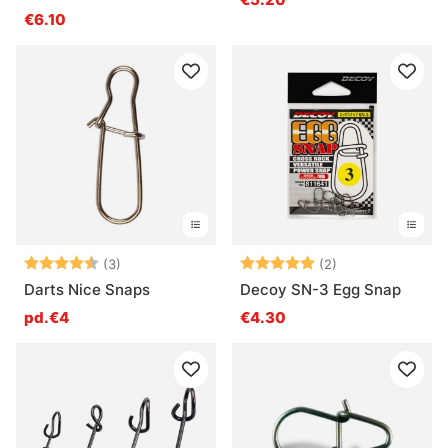
€6.10
Note:
4.7 sur 5 étoiles
Note:
5.0 sur 5 étoile
(3)
(2)
Darts Nice Snaps
Decoy SN-3 Egg Snap
pd.€4
€4.30