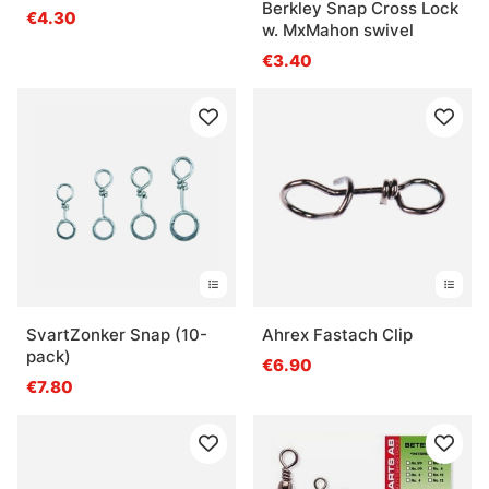
Berkley Snap Cross Lock
€4.30
w. MxMahon swivel
€3.40
SvartZonker Snap (10-
Ahrex Fastach Clip
pack)
€6.90
€7.80