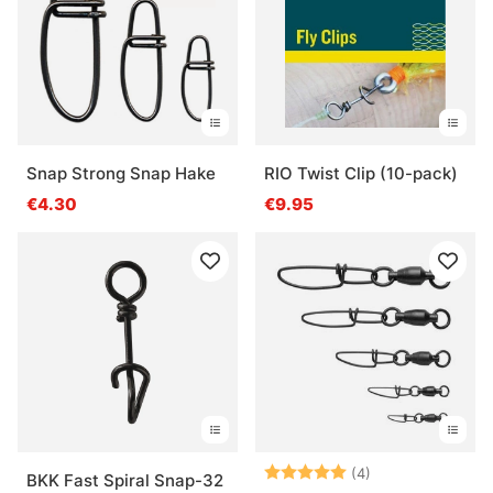
Snap Strong Snap Hake
RIO Twist Clip (10-pack)
€4.30
€9.95
Note:
5.0 sur 5 étoile
(4)
BKK Fast Spiral Snap-32