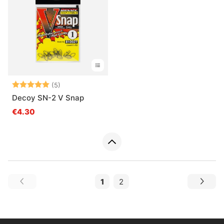
Note:
5.0 sur 5 étoiles
(5)
Decoy SN-2 V Snap
€4.30
1
2