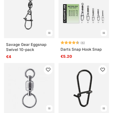
Note:
4.8 sur 5 étoile
(6)
Savage Gear Eggsnap
Darts Snap Hook Snap
Swivel 10-pack
€5.20
€4