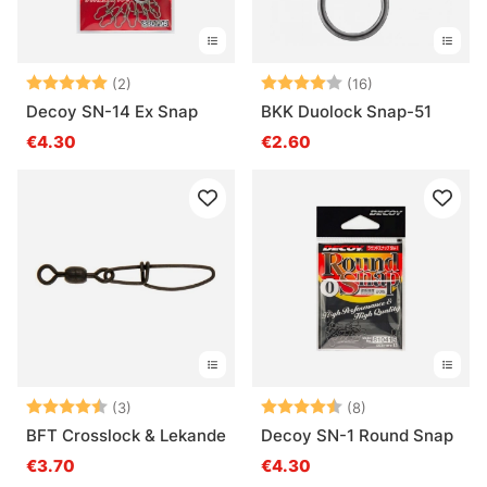
Note:
5.0 sur 5 étoiles
Note:
4.0 sur 5 étoil
(2)
(16)
Decoy SN-14 Ex Snap
BKK Duolock Snap-51
€4.30
€2.60
Note:
4.7 sur 5 étoiles
Note:
4.8 sur 5 étoile
(3)
(8)
BFT Crosslock & Lekande
Decoy SN-1 Round Snap
€3.70
€4.30