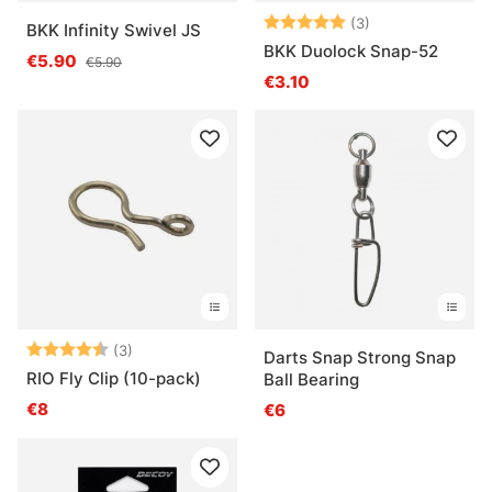
Note:
5.0 sur 5 étoile
(3)
BKK Infinity Swivel JS
BKK Duolock Snap-52
€5.90
€5.90
€3.10
Note:
4.3 sur 5 étoiles
(3)
Darts Snap Strong Snap
RIO Fly Clip (10-pack)
Ball Bearing
€8
€6