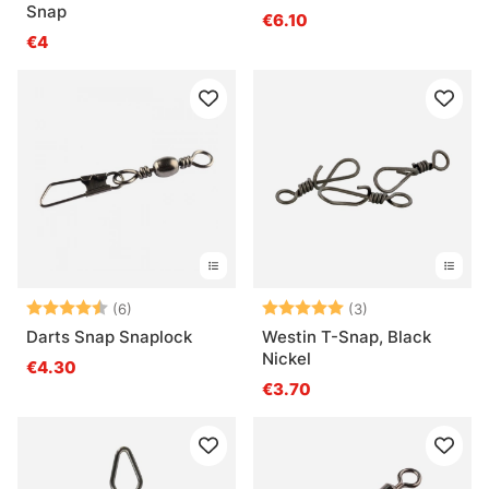
Snap
€6.10
€4
Note:
4.5 sur 5 étoiles
Note:
5.0 sur 5 étoile
(6)
(3)
Darts Snap Snaplock
Westin T-Snap, Black
Nickel
€4.30
€3.70