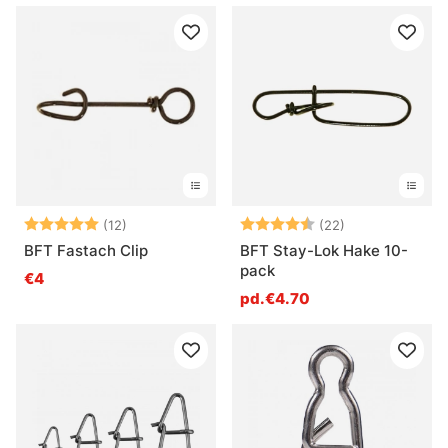
Note:
5.0 sur 5 étoiles
Note:
4.9 sur 5 étoil
(12)
(22)
BFT Fastach Clip
BFT Stay-Lok Hake 10-
pack
€4
pd.€4.70