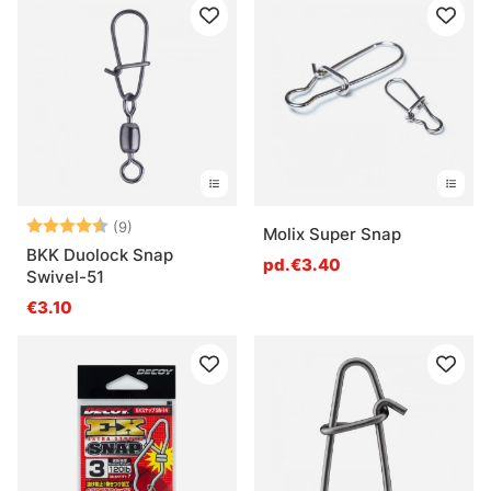
Note:
4.7 sur 5 étoiles
(9)
Molix Super Snap
BKK Duolock Snap
pd.€3.40
Swivel-51
€3.10