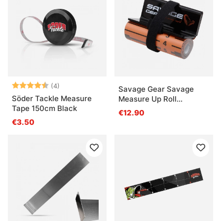
Note:
4.5 sur 5 étoiles
(4)
Savage Gear Savage
Söder Tackle Measure
Measure Up Roll
Tape 150cm Black
8x130cm
€12.90
€3.50