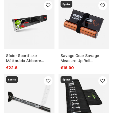
Épuisé
Söder Sportfiske
Savage Gear Savage
Måttbräda Abborre
Measure Up Roll
60cm
13x130cm
€22.8
€16.90
Épuisé
Épuisé