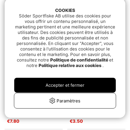
COOKIES
Söder Sportfiske AB utilise des cookies pour
Gunki 130 cm Ruler
Measuring Board
vous offrir un contenu personnalisé, un
Aluminium 135 cm
marketing pertinent et une meilleure expérience
€17.90
utilisateur. Des cookies peuvent être utilisés à
€54.90
des fins de publicité personnalisée et non
personnalisée. En cliquant sur "Accepter", vous
consentez à l'utilisation des cookies pour le
contenu et le marketing. Pour en savoir plus,
consultez notre
Politique de confidentialité
et
notre
Politique relative aux cookies
.
Accepter et fermer
Paramètres
Daiwa Measuring Tape
Fishline Measure Tape
150 cm
150cm White
€7.80
€3.50