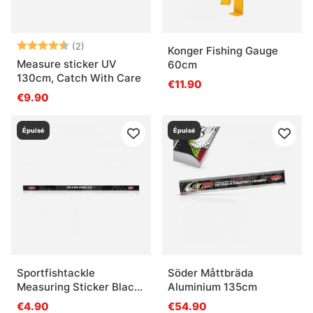
Note:
4.5 sur 5 étoiles
(2)
Konger Fishing Gauge
Measure sticker UV
60cm
130cm, Catch With Care
€11.90
€9.90
Épuisé
Épuisé
Sportfishtackle
Söder Måttbräda
Measuring Sticker Black
Aluminium 135cm
Camo - 136x5cm
€4.90
€54.90