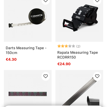
Note:
3.0 sur 5 étoile
(2)
Darts Measuring Tape -
Rapala Measuring Tape
150cm
RCDRR150
€4.30
€24.90