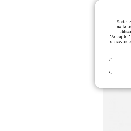
Söder S
marketin
utilis
"Accepter",
en savoir p
Heavy Strik
€31.90