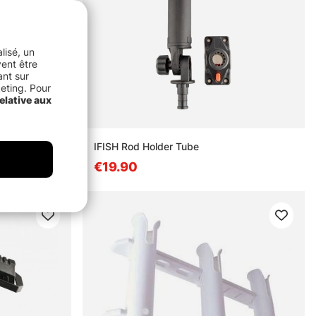
lisé, un
vent être
ant sur
keting. Pour
elative aux
IFISH Rod Holder Tube
€19.90