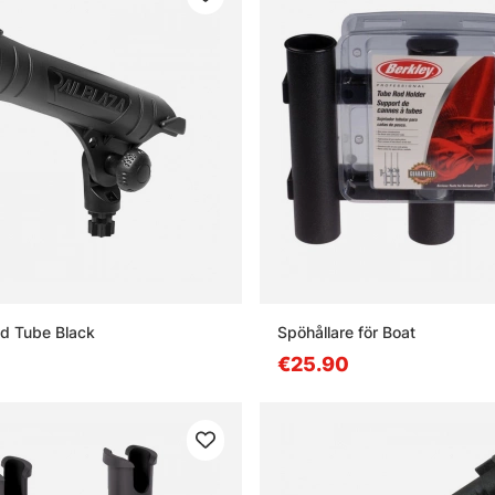
od Tube Black
Spöhållare för Boat
€25.90