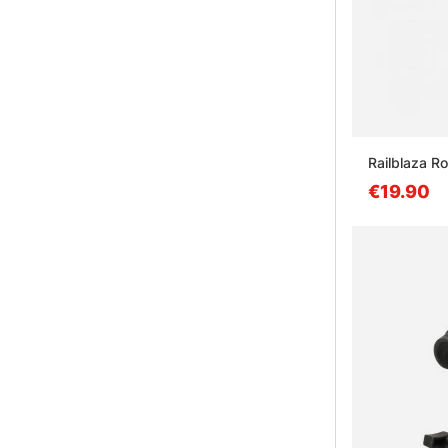
Railblaza R
€19.90