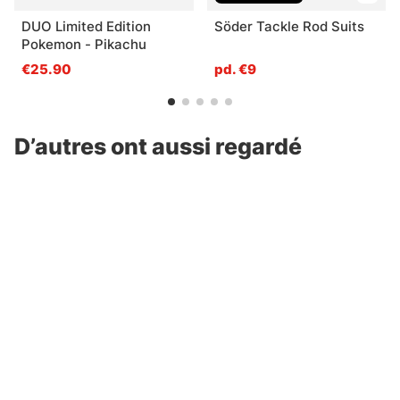
DUO Limited Edition
Söder Tackle Rod Suits
Pokemon - Pikachu
€25.90
pd. €9
D’autres ont aussi regardé
Korda Basix Mini Stow
Korum Bite Indicator
Indicator
Bobbin Set