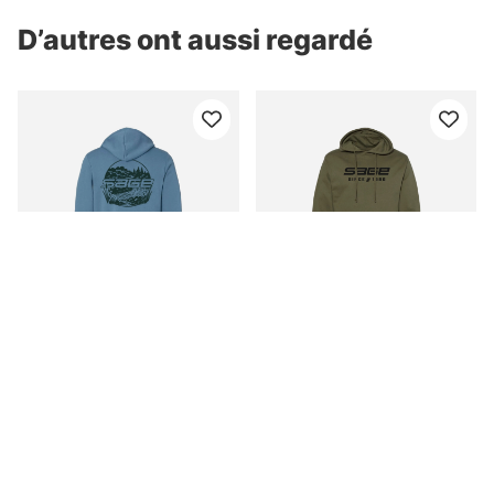
D’autres ont aussi regardé
Sage Creekside Zip
Sage Since 190 Hoody
Hoody Steel Blue
Army
pd. €94.90
pd. €79.90