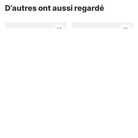
D’autres ont aussi regardé
Simms Shroud Fill Logo
Salty Crew Tailed S/S
T-Shirt Sky Blue
Tee Slate
pd. €43.90
pd. €33.90