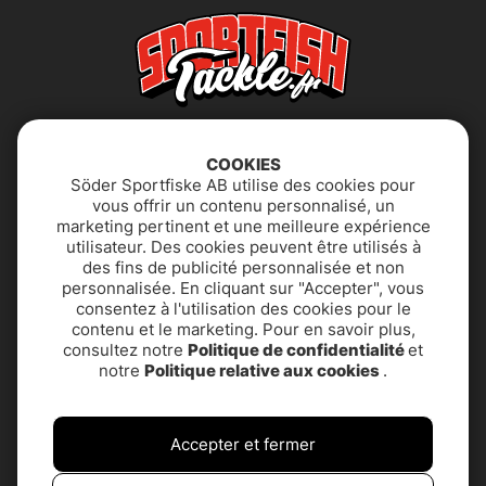
COOKIES
Söder Sportfiske AB utilise des cookies pour
vous offrir un contenu personnalisé, un
marketing pertinent et une meilleure expérience
utilisateur. Des cookies peuvent être utilisés à
Déclaration
FAQ
des fins de publicité personnalisée et non
d'accessibilité
personnalisée. En cliquant sur "Accepter", vous
consentez à l'utilisation des cookies pour le
contenu et le marketing. Pour en savoir plus,
Politique de
SUPPORT PRODUIT &
consultez notre
Politique de confidentialité
et
confidentialité
CONTACT
notre
Politique relative aux cookies
.
Termes et conditions
À propos de nous
Accepter et fermer