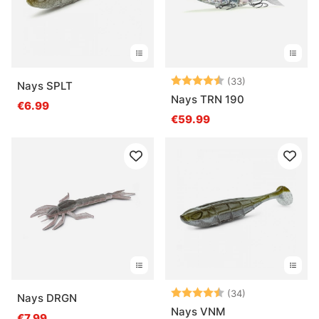
Note:
4.9 sur 5 étoil
(33)
Nays SPLT
Nays TRN 190
€6.99
€59.99
Note:
4.7 sur 5 étoil
(34)
Nays DRGN
Nays VNM
€7.99