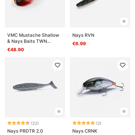
VMC Mustache Shallow
Nays RVN
& Nays Baits TWN
€6.99
Bundle
€48.90
Note:
4.7 sur 5 étoiles
Note:
5.0 sur 5 étoile
(22)
(2)
Nays PRDTR 2.0
Nays CRNK