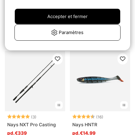
Accepter et fermer
Note:
4.9 sur 5 étoiles
(8)
Nays RPR 2.0
Paramètres
Nays SCR
pd.€18.99
€7.99
Note:
5.0 sur 5 étoiles
Note:
4.6 sur 5 étoil
(3)
(16)
Nays NXT Pro Casting
Nays HNTR
pd.€339
pd.€14.99