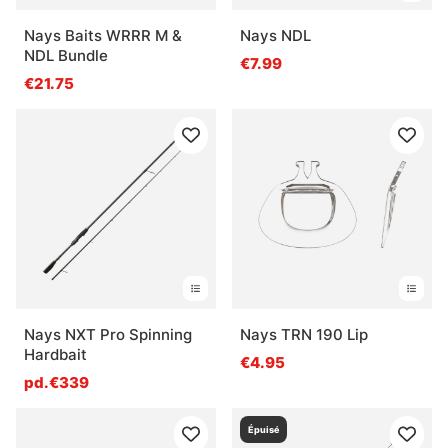
Nays Baits WRRR M &
Nays NDL
NDL Bundle
€7.99
€21.75
Nays NXT Pro Spinning
Nays TRN 190 Lip
Hardbait
€4.95
pd.€339
Épuisé