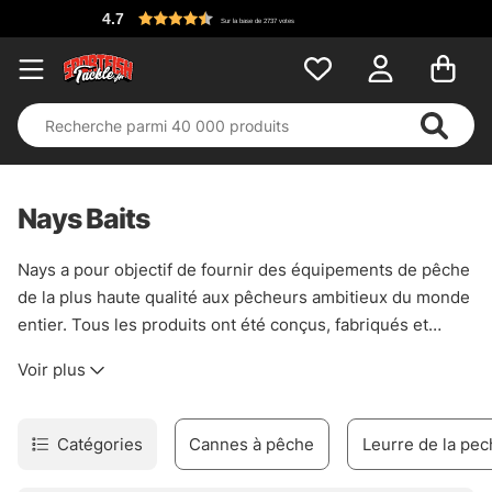
Sur la base de 2737 votes
Nays Baits
Nays a pour objectif de fournir des équipements de pêche
de la plus haute qualité aux pêcheurs ambitieux du monde
entier. Tous les produits ont été conçus, fabriqués et
testés dans le respect des normes professionnelles les
Voir plus
plus strictes. Dans chaque pièce de Nays, vous trouverez
la profonde expérience pratique des pêcheurs de
compétition et la compétence internationale en matière
Catégories
Cannes à pêche
Leurre de la pe
d'ingénierie. Laissez Nays apporter une qualité plus
professionnelle à votre expérience de pêche.