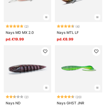
Note:
5.0 sur 5 étoiles
Note:
4.8 sur 5 étoile
(2)
(4)
Nays MD MX 2.0
Nays MTL LF
pd.€19.99
pd.€8.99
Note:
2.5 sur 5 étoiles
Note:
4.8 sur 5 étoil
(2)
(20)
Nays ND
Nays GHST JNR