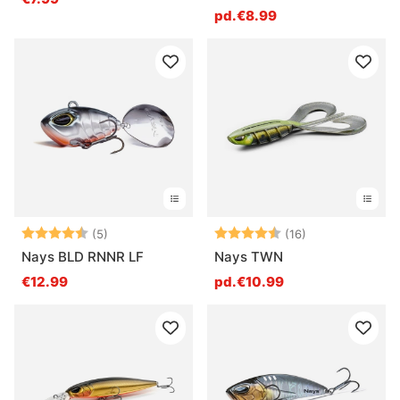
pd.€8.99
Note:
4.4 sur 5 étoiles
Note:
4.4 sur 5 étoil
(5)
(16)
Nays BLD RNNR LF
Nays TWN
€12.99
pd.€10.99