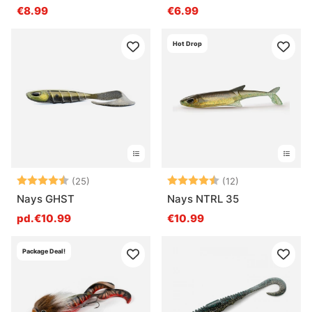
€8.99
€6.99
Hot Drop
Note:
4.6 sur 5 étoiles
Note:
4.6 sur 5 étoil
(25)
(12)
Nays GHST
Nays NTRL 35
pd.€10.99
€10.99
Package Deal!