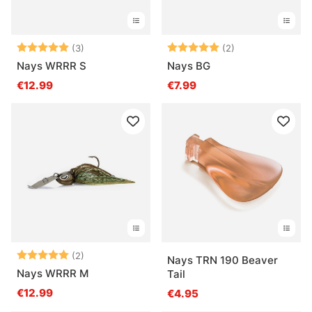
Note:
5.0 sur 5 étoiles
Note:
5.0 sur 5 étoile
(3)
(2)
Nays WRRR S
Nays BG
€12.99
€7.99
Note:
5.0 sur 5 étoiles
(2)
Nays TRN 190 Beaver
Nays WRRR M
Tail
€12.99
€4.95