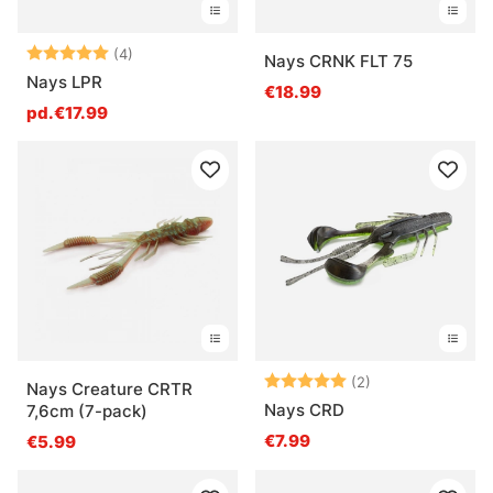
Note:
5.0 sur 5 étoiles
(4)
Nays CRNK FLT 75
Nays LPR
€18.99
pd.€17.99
Note:
5.0 sur 5 étoile
(2)
Nays Creature CRTR
Nays CRD
7,6cm (7-pack)
€7.99
€5.99