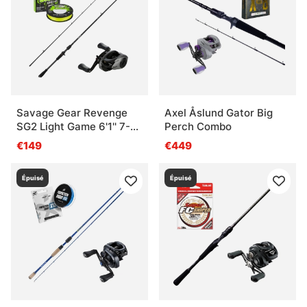
Savage Gear Revenge
Axel Åslund Gator Big
SG2 Light Game 6'1'' 7-
Perch Combo
22g Casting Combo
€149
€449
Épuisé
Épuisé