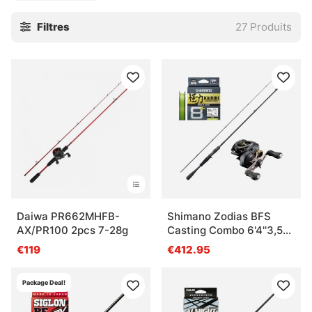
plongeants ou d'autres appâts, il existe un kit adapté à
Filtres
27
Produits
votre technique et à votre budget. Explorez notre
sélection et trouvez le kit de pêche au lancer parfait pour
la perche, qui fera passer votre pêche au niveau supérieur
!
Daiwa PR662MHFB-
Shimano Zodias BFS
AX/PR100 2pcs 7-28g
Casting Combo 6'4''3,5-
10g
€119
€412.95
Package Deal!