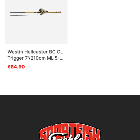
Westin Hellcaster BC CL
Trigger 7'/210cm ML 5-
24G 2Sec 201-Hh 4+1BB
€84.90
0,20mm/125m