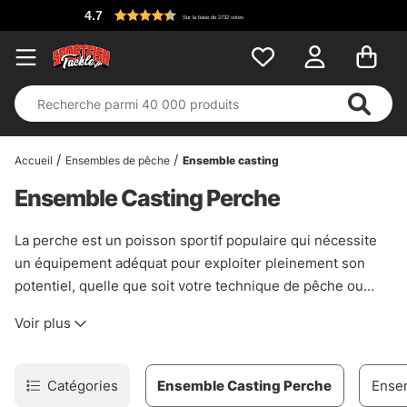
4.7
Sur la base de 2732 votes
Accueil
Ensembles de pêche
Ensemble casting
Ensemble Casting Perche
La perche est un poisson sportif populaire qui nécessite
un équipement adéquat pour exploiter pleinement son
potentiel, quelle que soit votre technique de pêche ou
votre budget. Notre gamme de kits de pêche au lancer a
Voir plus
été soigneusement sélectionnée pour répondre à divers
besoins – des ensembles avancés pour les pêcheurs
techniques aux options abordables pour les débutants.
Catégories
Ensemble Casting Perche
Ensem
Que vous préfériez utiliser des cuillères, des leurres