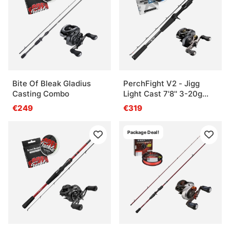
Bite Of Bleak Gladius
PerchFight V2 - Jigg
Casting Combo
Light Cast 7'8'' 3-20g
Curado BFS Combo
€249
€319
Package Deal!