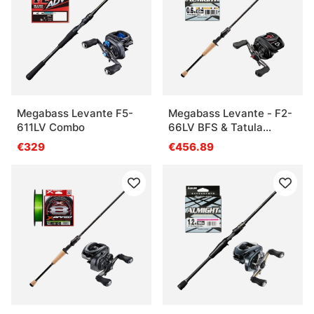
Megabass Levante F5-
Megabass Levante - F2-
611LV Combo
66LV BFS & Tatula
Combo
€329
€456.89