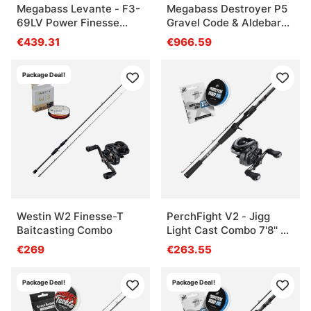
Megabass Levante - F3-
Megabass Destroyer P5
69LV Power Finesse
Gravel Code & Aldebaran
Combo
BFS Combo
€439.31
€966.59
Package Deal!
Westin W2 Finesse-T
PerchFight V2 - Jigg
Baitcasting Combo
Light Cast Combo 7'8'' 3-
20g
€269
€263.55
Package Deal!
Package Deal!