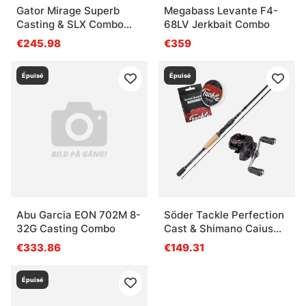
Gator Mirage Superb
Megabass Levante F4-
Casting & SLX Combo
68LV Jerkbait Combo
7'3'' 5-25g
€245.98
€359
Épuisé
Épuisé
Abu Garcia EON 702M 8-
Söder Tackle Perfection
32G Casting Combo
Cast & Shimano Caius
Combo 5-30g
€333.86
€149.31
Épuisé