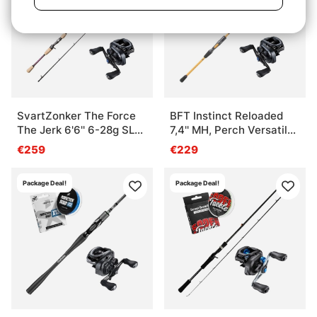
SvartZonker The Force
BFT Instinct Reloaded
The Jerk 6'6'' 6-28g SLX
7,4'' MH, Perch Versatile
MGL Combo
7-25g SLX Combo
€259
€229
Package Deal!
Package Deal!