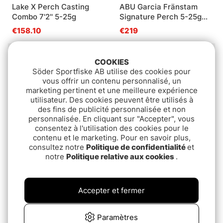
Lake X Perch Casting
ABU Garcia Fränstam
Combo 7'2'' 5-25g
Signature Perch 5-25g
Baitcasting Combo
€158.10
€219
Package Deal!
COOKIES
Söder Sportfiske AB utilise des cookies pour
vous offrir un contenu personnalisé, un
marketing pertinent et une meilleure expérience
utilisateur. Des cookies peuvent être utilisés à
des fins de publicité personnalisée et non
personnalisée. En cliquant sur "Accepter", vous
consentez à l'utilisation des cookies pour le
contenu et le marketing. Pour en savoir plus,
consultez notre
Politique de confidentialité
et
Lake X Perch 7'2'' X-Fast
Scout BC Perfection
notre
Politique relative aux cookies
.
Action ML 5-25g Casting
Perch Combo
Combo
€254.76
€149
Accepter et fermer
Package Deal!
Package Deal!
Paramètres