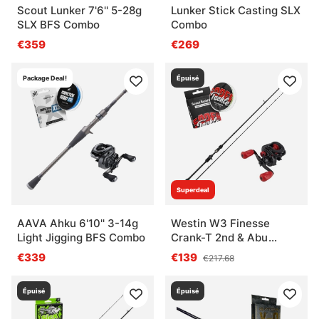
Scout Lunker 7'6'' 5-28g
Lunker Stick Casting SLX
SLX BFS Combo
Combo
€359
€269
Package Deal!
Épuisé
Superdeal
AAVA Ahku 6'10'' 3-14g
Westin W3 Finesse
Light Jigging BFS Combo
Crank-T 2nd & Abu
Garcia Max X Combo
€339
€139
€217.68
Épuisé
Épuisé