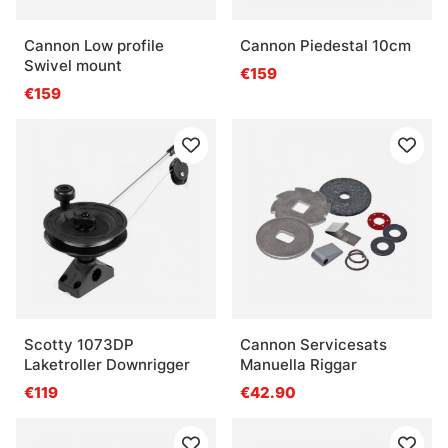
Cannon Low profile
Cannon Piedestal 10cm
Swivel mount
€159
€159
Scotty 1073DP
Cannon Servicesats
Laketroller Downrigger
Manuella Riggar
€119
€42.90