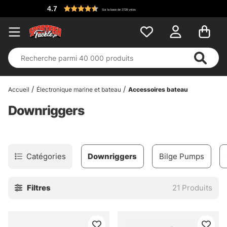
4.7
Sur la base de 2728 votes
Accueil
Électronique marine et bateau
Accessoires bateau
Downriggers
Catégories
Downriggers
Bilge Pumps
Filtres
21
Produits