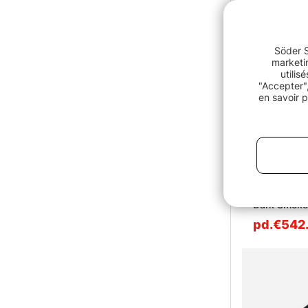
Söder S
marketin
utilis
"Accepter",
en savoir p
Lamson Spee
Dark Smoke
pd.€542