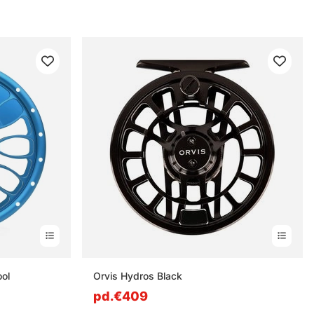
sse sec. Un moulinet bien choisi, c’est moins de bricolage au bord de
ol
Orvis Hydros Black
pd.€409