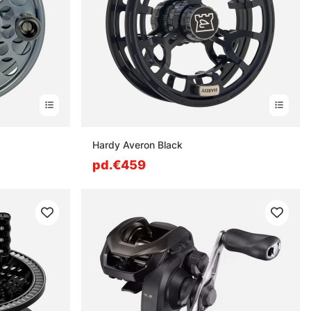
Hardy Averon Black
pd.€459