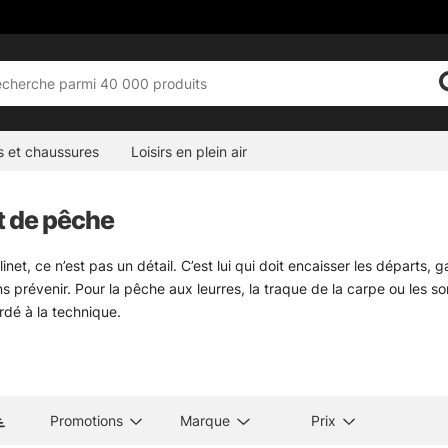
s et chaussures
Loisirs en plein air
t de pêche
inet, ce n’est pas un détail. C’est lui qui doit encaisser les départs,
s prévenir. Pour la pêche aux leurres, la traque de la carpe ou les s
rdé à la technique.
ion couvre les usages les plus courants, du moulinet léger pour les 
inning reste le plus simple à prendre en main et le plus passe-partou
es volumineux. En mer, mieux vaut viser des modèles résistants à la 
ur aller plus loin, voici trois repères utiles :
moulinets de pêche en 
Promotions
Marque
Prix
t aussi sur des détails très concrets. Le ratio compte pour la vitesse 