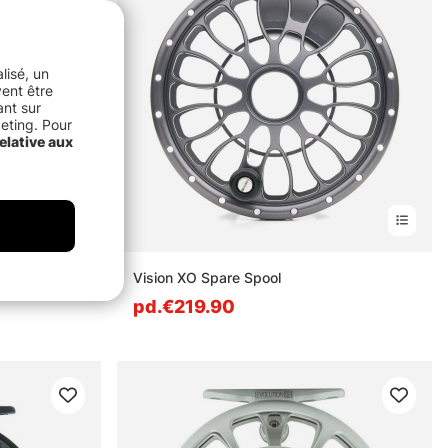
lisé, un
vent être
ant sur
keting. Pour
elative aux
Vision XO Spare Spool
pd.€219.90