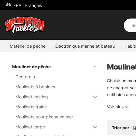
 FRA 
| Français
Matériel de pêche
Électronique marine et bateau
Habit
Mouline
Moulinet de pêche
Centerpin
Choisir un moul
Moulinets à bobines
de charger san
outil bien acco
Moulinet casting
Ici, la sélect
Moulinets traîne
Voir plus
appuyés. Le sp
avec des leurr
Moulinets pour pêche en mer
bronche pas. Po
Moulinet carpe
Trier par:
Le choix se fai