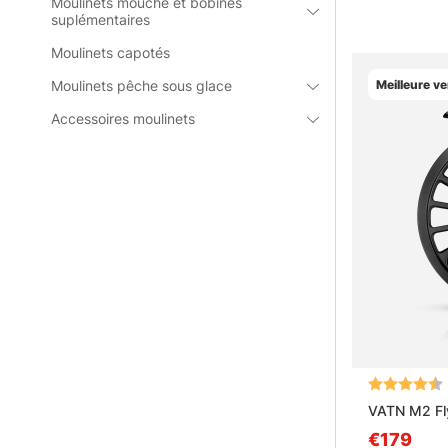
taille du poiss
Moulinets mouche et bobines
suplémentaires
l’eau et plus 
Moulinets capotés
» Voir les s
Moulinets pêche sous glace
Meilleure v
Accessoires moulinets
Questions f
Qu’est-ce
Qu’est-ce
Qu’est-ce
Note:
Qu’est-ce
VATN M2 Fly
€179