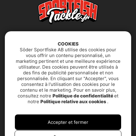
COOKIES
Söder Sportfiske AB utilise des cookies pour
vous offrir un contenu personnalisé, un
marketing pertinent et une meilleure expérience
utilisateur. Des cookies peuvent être utilisés à
Déclaration
FAQ
des fins de publicité personnalisée et non
d'accessibilité
personnalisée. En cliquant sur "Accepter", vous
consentez à l'utilisation des cookies pour le
contenu et le marketing. Pour en savoir plus,
Politique de
SUPPORT PRODUIT &
consultez notre
Politique de confidentialité
et
confidentialité
CONTACT
notre
Politique relative aux cookies
.
Termes et conditions
À propos de nous
Accepter et fermer
Service client