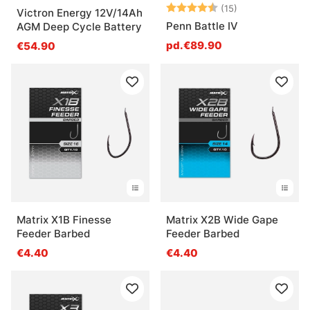
Note:
4.7 sur 5 étoil
(15)
Victron Energy 12V/14Ah
Penn Battle IV
AGM Deep Cycle Battery
pd.€89.90
€54.90
Matrix X1B Finesse
Matrix X2B Wide Gape
Feeder Barbed
Feeder Barbed
€4.40
€4.40