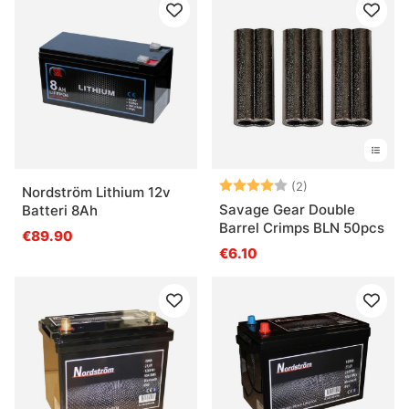
Note:
4.0 sur 5 étoile
(2)
Nordström Lithium 12v
Savage Gear Double
Batteri 8Ah
Barrel Crimps BLN 50pcs
€89.90
€6.10