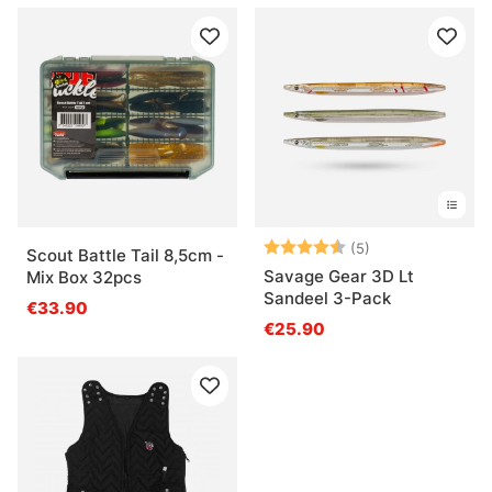
Note:
4.4 sur 5 étoile
(5)
Scout Battle Tail 8,5cm -
Savage Gear 3D Lt
Mix Box 32pcs
Sandeel 3-Pack
€33.90
€25.90