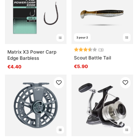
3 pour 2
Note:
3.7 sur 5 étoile
(3)
Matrix X3 Power Carp
Scout Battle Tail
Edge Barbless
€5.90
€4.40