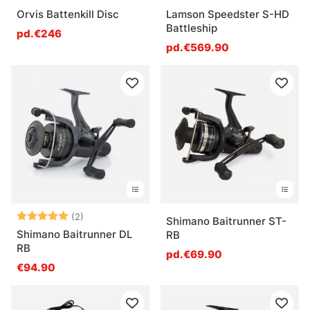
Orvis Battenkill Disc
Lamson Speedster S-HD
Battleship
pd.€246
pd.€569.90
Note:
5.0 sur 5 étoiles
(2)
Shimano Baitrunner ST-
Shimano Baitrunner DL
RB
RB
pd.€69.90
€94.90