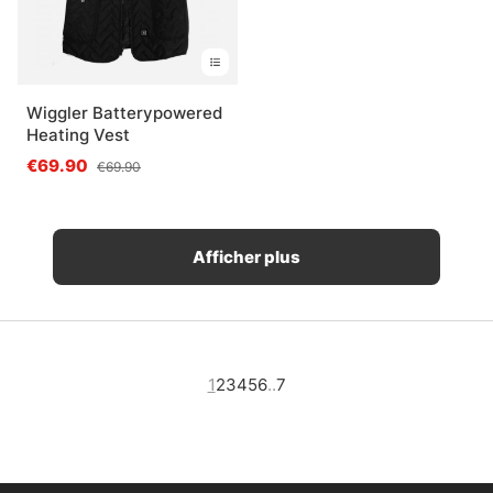
Wiggler Batterypowered
Heating Vest
€69.90
€69.90
Afficher plus
1
2
3
4
5
6
..
7