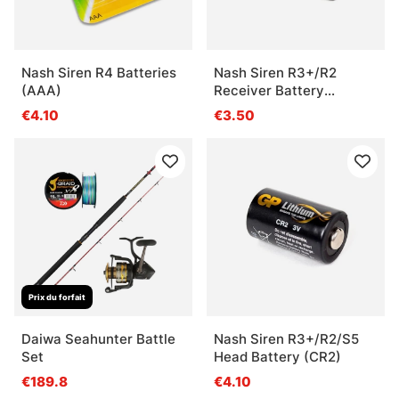
Nash Siren R4 Batteries
Nash Siren R3+/R2
(AAA)
Receiver Battery
(CR123A)
€4.10
€3.50
Prix du forfait
Daiwa Seahunter Battle
Nash Siren R3+/R2/S5
Set
Head Battery (CR2)
€189.8
€4.10