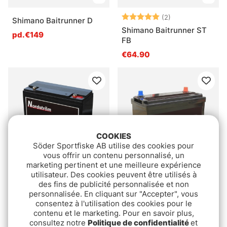
Note:
5.0 sur 5 étoile
(2)
Shimano Baitrunner D
Shimano Baitrunner ST
pd.€149
FB
€64.90
COOKIES
Söder Sportfiske AB utilise des cookies pour
vous offrir un contenu personnalisé, un
marketing pertinent et une meilleure expérience
utilisateur. Des cookies peuvent être utilisés à
Nordström Lithium 12v
Nordström Lithium 12v
des fins de publicité personnalisée et non
Batteri 20 Ah
Batteri 150 Ah BT
personnalisée. En cliquant sur "Accepter", vous
consentez à l'utilisation des cookies pour le
€159
€719
contenu et le marketing. Pour en savoir plus,
consultez notre
Politique de confidentialité
et