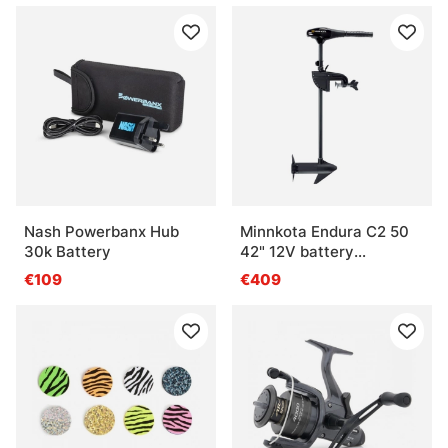
Nash Powerbanx Hub
Minnkota Endura C2 50
30k Battery
42" 12V battery
.indikator
€109
€409