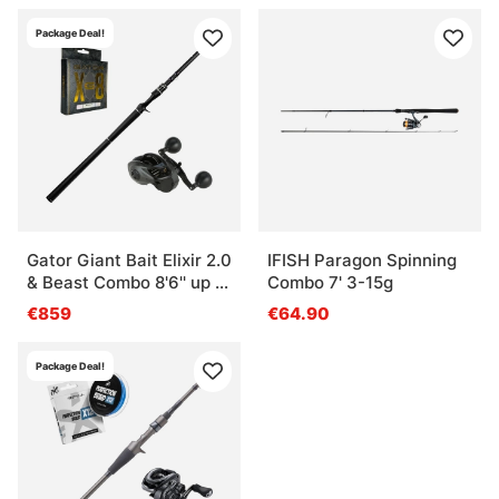
Package Deal!
Gator Giant Bait Elixir 2.0
IFISH Paragon Spinning
& Beast Combo 8'6'' up to
Combo 7' 3-15g
300 Gram
€859
€64.90
Package Deal!