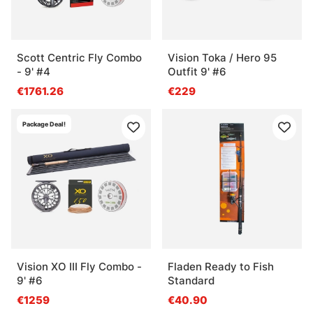
Scott Centric Fly Combo
Vision Toka / Hero 95
- 9' #4
Outfit 9' #6
€1761.26
€229
Package Deal!
Vision XO III Fly Combo -
Fladen Ready to Fish
9' #6
Standard
€1259
€40.90