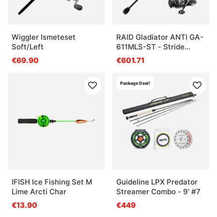
Questions fréquentes sur les ensembles de
pêche
Wiggler Ismeteset
RAID Gladiator ANTI GA-
Soft/Left
611MLS-ST - Stride
Vanford Combo
Qu’est-ce qu’un ensemble de pêche ?
€69.90
€601.71
Package Deal!
Qu’est-ce qu’un ensemble de pêche sous glace ?
Qu’est-ce qu’un combo spécimen ?
Quel ensemble choisir pour débuter ?
IFISH Ice Fishing Set M
Guideline LPX Predator
Lime Arcti Char
Streamer Combo - 9' #7
€13.90
€449