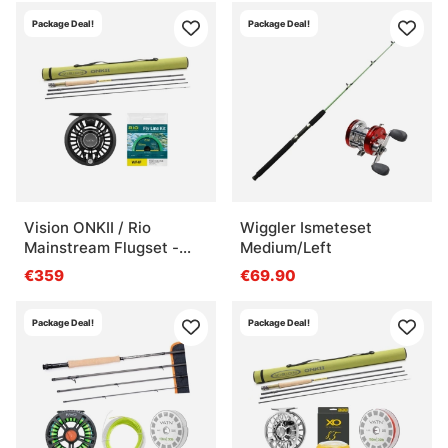
Package Deal!
Package Deal!
Vision ONKII / Rio
Wiggler Ismeteset
Mainstream Flugset -
Medium/Left
9'0'' #6
€359
€69.90
Package Deal!
Package Deal!