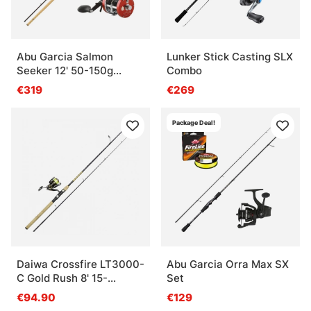
Abu Garcia Salmon
Lunker Stick Casting SLX
Seeker 12' 50-150g
Combo
Casting Combo
€319
€269
Package Deal!
Daiwa Crossfire LT3000-
Abu Garcia Orra Max SX
C Gold Rush 8' 15-
Set
50G/0.19YL
€94.90
€129