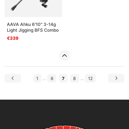
AAVA Ahku 6'10'' 3-14g
Light Jigging BFS Combo
€339
1
...
6
7
8
...
12