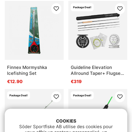
Package Deal!
Finnex Mormyshka
Guideline Elevation
Icefishing Set
Allround Taper+ Flugset
- #6
€12.90
€319
Package Deal!
Package Deal!
COOKIES
Söder Sportfiske AB utilise des cookies pour