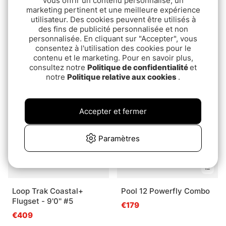
vous offrir un contenu personnalisé, un
marketing pertinent et une meilleure expérience
utilisateur. Des cookies peuvent être utilisés à
des fins de publicité personnalisée et non
personnalisée. En cliquant sur "Accepter", vous
Soft/Medium/Hard
Wiggler/Okuma
consentez à l'utilisation des cookies pour le
Fantastica Set
Ismetesset Medium
contenu et le marketing. Pour en savoir plus,
€54.90
€59.90
consultez notre
Politique de confidentialité
et
notre
Politique relative aux cookies
.
Package Deal!
Accepter et fermer
Paramètres
Loop Trak Coastal+
Pool 12 Powerfly Combo
Flugset - 9'0'' #5
€179
€409