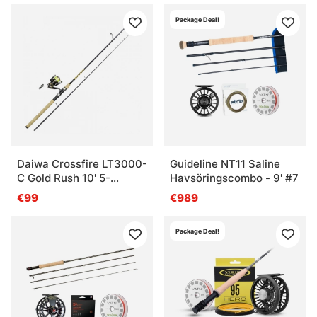
Package Deal!
Daiwa Crossfire LT3000-
Guideline NT11 Saline
C Gold Rush 10' 5-
Havsöringscombo - 9' #7
25G/0.19YL
€99
€989
Package Deal!