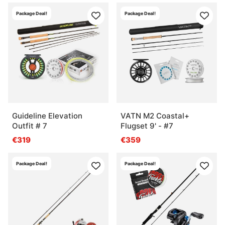
Package Deal!
Package Deal!
Guideline Elevation
VATN M2 Coastal+
Outfit # 7
Flugset 9' - #7
€319
€359
Package Deal!
Package Deal!