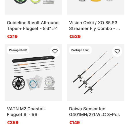
Guideline Rivolt Allround
Vision Onkii / XO 85 S3
Taper+ Flugset - 8'6'' #4
Streamer Fly Combo - 9'
#7
€319
€539
Package Deal!
Package Deal!
VATN M2 Coastal+
Daiwa Sensor Ice
Flugset 9' - #6
G401MH/27LWLC 3-Pcs
€359
€149