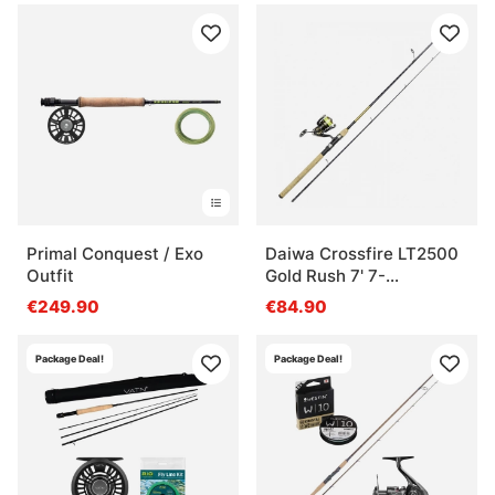
Primal Conquest / Exo
Daiwa Crossfire LT2500
Outfit
Gold Rush 7' 7-
28G/0.17YL
€249.90
€84.90
Package Deal!
Package Deal!