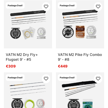
Package Deal!
Package Deal!
VATN M2 Dry Fly+
VATN M2 Pike Fly Combo
Flugset 9' - #5
9' - #8
€309
€449
Package Deal!
Package Deal!