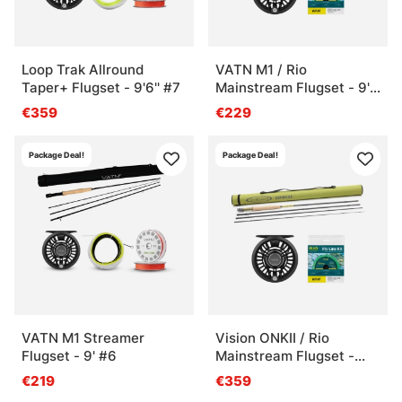
Loop Trak Allround
VATN M1 / Rio
Taper+ Flugset - 9'6'' #7
Mainstream Flugset - 9'
#6
€359
€229
Package Deal!
Package Deal!
VATN M1 Streamer
Vision ONKII / Rio
Flugset - 9' #6
Mainstream Flugset -
8'0'' #4
€219
€359