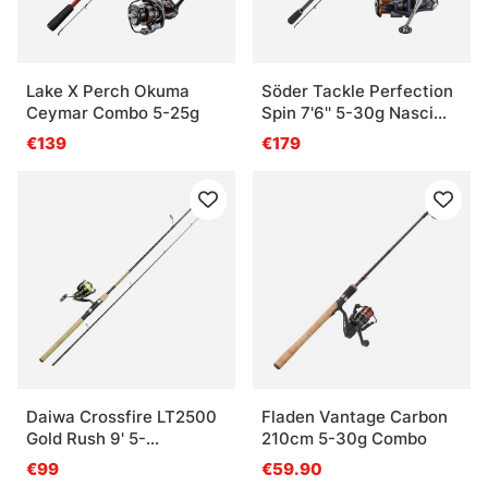
Lake X Perch Okuma
Söder Tackle Perfection
Ceymar Combo 5-25g
Spin 7'6'' 5-30g Nasci
Combo
€139
€179
Daiwa Crossfire LT2500
Fladen Vantage Carbon
Gold Rush 9' 5-
210cm 5-30g Combo
25G/0.17YL
€99
€59.90