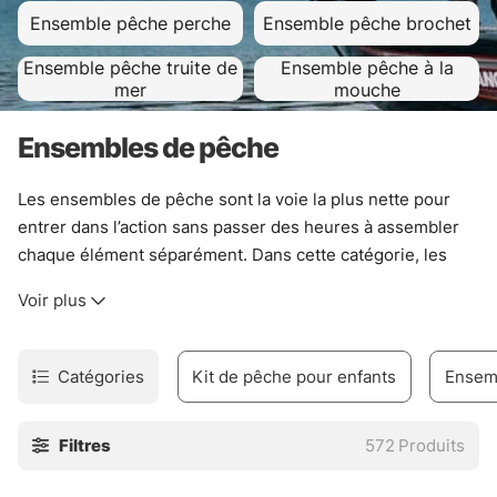
Ensemble pêche perche
Ensemble pêche brochet
Ensemble pêche truite de
Ensemble pêche à la
mer
mouche
Ensembles de pêche
Les ensembles de pêche sont la voie la plus nette pour
entrer dans l’action sans passer des heures à assembler
chaque élément séparément. Dans cette catégorie, les
combos rassemblent l’essentiel : canne, moulinet, ligne, et
Voir plus
parfois des réglages déjà cohérents pour partir au bord de
l’eau avec moins d’hésitation. C’est simple. Et ça évite les
montages bancals.
Catégories
Kit de pêche pour enfants
Ensem
Pour une approche très ciblée, certains ensembles sont
pensés pour la pêche sous glace, d’autres pour le jigging
Filtres
572
Produits
sous glace, avec des sensations plus fines quand les
touches sont courtes et sèches. Les pêcheurs qui visent