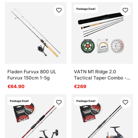
Package Deal!
Fladen Furvux 800 UL
VATN M1 Ridge 2.0
Furvux 150cm 1-5g
Tactical Taper Combo -
9' #7
€64.90
€269
Package Deal!
Package Deal!