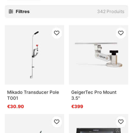
tableau de bord plus propre et la navigation plus lisible.
Filtres
342
Produits
Plusieurs modèles proposent aussi une vue latérale, à
droite et à gauche du capteur, en plus de l’affichage
classique vers le bas. Selon les marques, cette fonction
change de nom — Side View, Side Imaging et autres
variantes du genre — mais le principe reste le même : voir
plus large, et mieux comprendre ce qui se passe sous et
autour du bateau. Si ce type d’affichage vous intéresse, le
filtre dédié aide à y voir clair, sans tourner autour du pot.
» Retour à l’électronique marine pour bateau
Mikado Transducer Pole
GeigerTec Pro Mount
T001
3.5''
Questions fréquentes
€30.90
€399
Qu’est-ce qu’un sondeur et traceur GPS ?