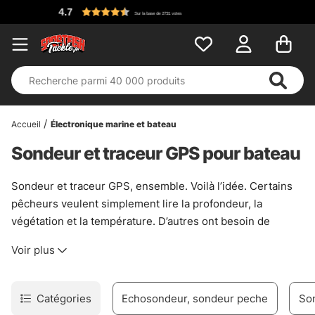
Accueil
Électronique marine et bateau
Sondeur et traceur GPS pour bateau
Sondeur et traceur GPS, ensemble. Voilà l’idée. Certains
pêcheurs veulent simplement lire la profondeur, la
végétation et la température. D’autres ont besoin de
cartes nettes, de routes sûres et d’un repère précis sur le
Voir plus
poste. Dans cette catégorie, les deux mondes se
rejoignent dans une seule unité. Pratique, sans chichi.
Vous trouverez ici des combinaisons qui réunissent un
Catégories
Echosondeur, sondeur peche
So
sondeur et un traceur dans le même boîtier, pour garder le