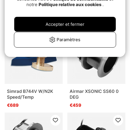
notre
Politique relative aux cookies
.
Simrad GO9, XSE ROW
Airmar XSONIC B285M
NO XDCR
€2009
€1049
Accepter et fermer
Paramètres
Simrad B744V W/N2K
Airmar XSONIC SS60 0
Speed/Temp
DEG
€689
€459