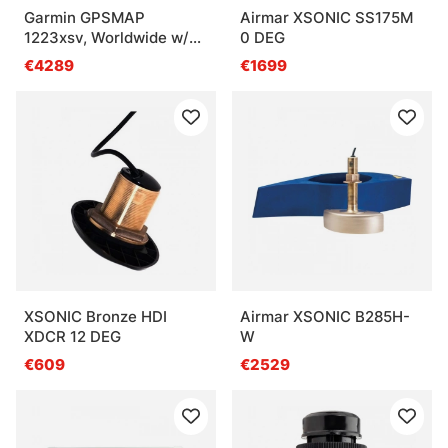
Garmin GPSMAP
Airmar XSONIC SS175M
1223xsv, Worldwide w/
0 DEG
GMR 18HD+
€4289
€1699
XSONIC Bronze HDI
Airmar XSONIC B285H-
XDCR 12 DEG
W
€609
€2529