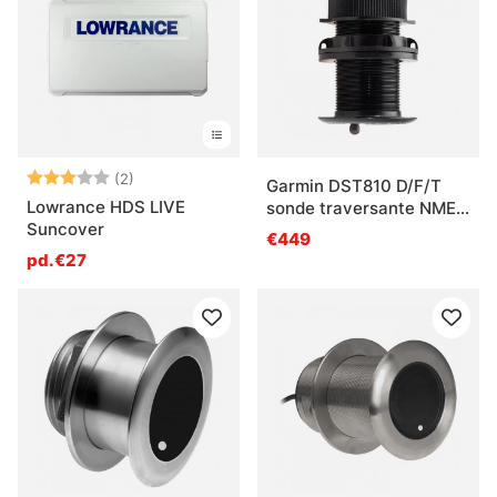
Note:
3.0 sur 5 étoiles
(2)
Garmin DST810 D/F/T
Lowrance HDS LIVE
sonde traversante NMEA
Suncover
2000
€449
pd.€27