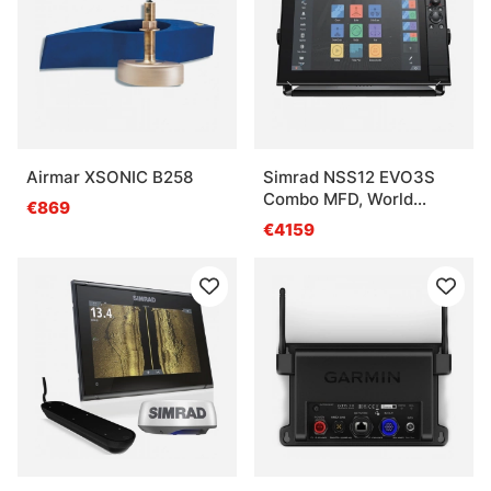
Qu’est-ce qu’une vue latérale sur un sondeur ?
Qu’est-ce qu’un traceur GPS apporte à la pêche ?
Airmar XSONIC B258
Simrad NSS12 EVO3S
Combo MFD, World
€869
Basemap
€4159