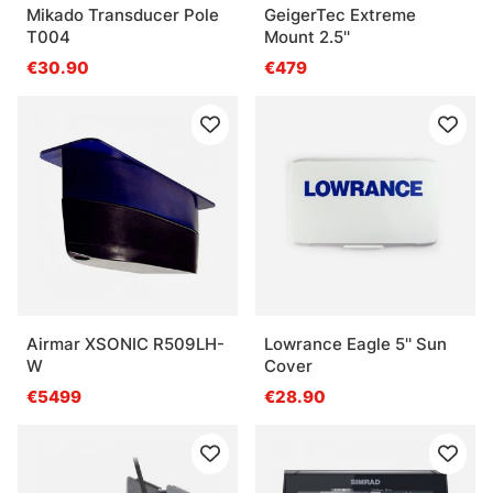
Mikado Transducer Pole
GeigerTec Extreme
T004
Mount 2.5''
€30.90
€479
Airmar XSONIC R509LH-
Lowrance Eagle 5'' Sun
W
Cover
€5499
€28.90