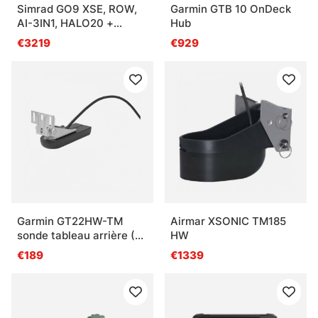
Simrad GO9 XSE, ROW,
Garmin GTB 10 OnDeck
AI-3IN1, HALO20 +
Hub
Bundle
€3219
€929
Garmin GT22HW-TM
Airmar XSONIC TM185
sonde tableau arrière (8-
HW
polig)
€189
€1339