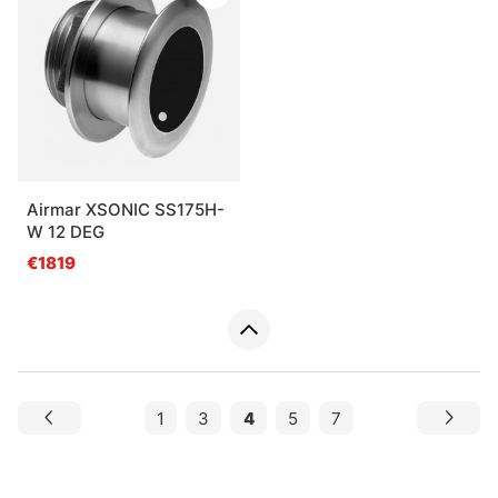
Airmar XSONIC SS175H-
W 12 DEG
€1819
1
3
4
5
7