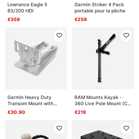
Lowrance Eagle 5
Garmin Striker 4 Pack
83/200 HDI
portable pour la pêche
€359
€259
Garmin Heavy Duty
RAM Mounts Kayak -
Transom Mount with
360 Live Pole Mount (C-
Spray Shield (4/8/12-pin
ball)
€30.90
€219
Transducers)