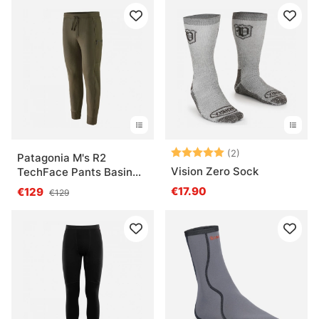
Note:
5.0 sur 5 étoile
(2)
Patagonia M's R2
Vision Zero Sock
TechFace Pants Basin
Green
€17.90
€129
€129