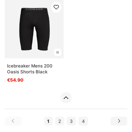
Icebreaker Mens 200
Oasis Shorts Black
€54.90
1
2
3
4