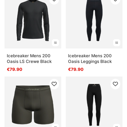
Qu’est-ce qu’un sous-vêtement technique de
pêche ?
Qu’est-ce qu’une couche de base chaude ?
Quand faut-il porter des sous-vêtements
Icebreaker Mens 200
Icebreaker Mens 200
thermiques ?
Oasis LS Crewe Black
Oasis Leggings Black
€79.90
€79.90
Comment choisir la bonne épaisseur ?