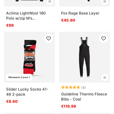
Aclima LightWool 180
Fox Rage Base Layer
Polo w/zip M's
€45.90
Tarmac/Marengo
€99
Vêtements 2 pour 1
Note:
5.0 sur 5 étoile
(4)
Söder Lucky Socks 41-
Guideline Thermo Fleece
46 2-pack
Bibs - Coal
€8.60
€119.99