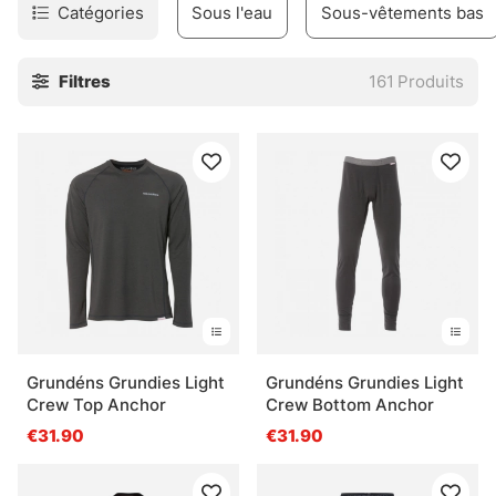
Cette catégorie rassemble des pièces pensées pour être
Catégories
Sous l'eau
Sous-vêtements bas
portées près du corps, sous les habits de pêche et les
vêtements d’extérieur. Elles conviennent aux matinées
Filtres
161
Produits
piquantes, aux sessions immobiles, aux coups de vent qui
coupent net. Des matières qui respirent bien, des coupes
proches du corps, et ce petit supplément de confort qui
évite de finir frigorifié avant la touche.
Selon la saison, le rythme de pêche et la météo, le bon
ensemble change. Une couche fine pour bouger. Une
version plus chaude pour les longues gardes au bord de
l’eau. Rien de magique, juste des vêtements bien pensés,
et ça compte vraiment.
» Retour à la catégorie vêtements
Grundéns Grundies Light
Grundéns Grundies Light
Crew Top Anchor
Crew Bottom Anchor
€31.90
€31.90
Questions fréquentes