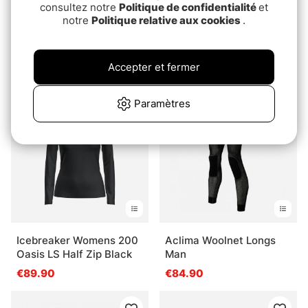
consultez notre
Politique de confidentialité
et
notre
Politique relative aux cookies
.
Aclima DoubleWool
Icebreaker Womens 175
Longs Woman
Everyday LS Crewe
Marengo/Jet Black
Black
Accepter et fermer
pd.€129
€64.90
Paramètres
Icebreaker Womens 200
Aclima Woolnet Longs
Oasis LS Half Zip Black
Man
€89.90
€84.90