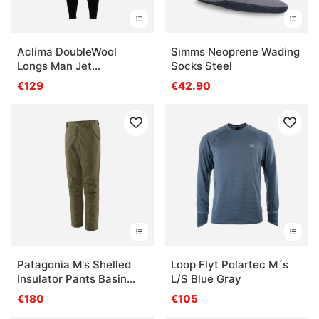
Aclima DoubleWool
Simms Neoprene Wading
Longs Man Jet
Socks Steel
Black/Marengo
€129
€42.90
Patagonia M's Shelled
Loop Flyt Polartec M´s
Insulator Pants Basin
L/S Blue Gray
Green
€180
€105