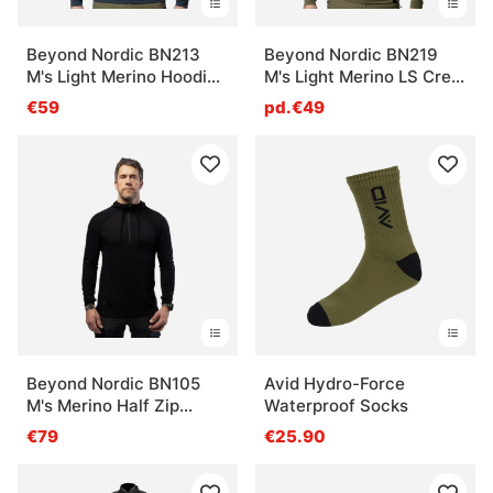
Beyond Nordic BN213
Beyond Nordic BN219
M's Light Merino Hoodie
M's Light Merino LS Crew
Orion Blue
Moss Green
€59
pd.€49
Beyond Nordic BN105
Avid Hydro-Force
M's Merino Half Zip
Waterproof Socks
Hoodie Onyx Black
€79
€25.90