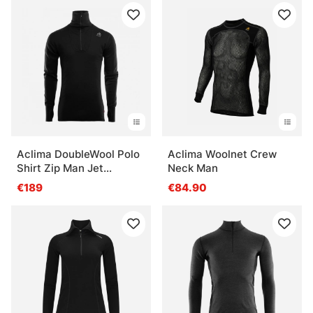
Aclima DoubleWool Polo
Aclima Woolnet Crew
Shirt Zip Man Jet
Neck Man
Black/Marengo
€189
€84.90