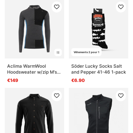
Vêtements 2 pour 1
Aclima WarmWool
Söder Lucky Socks Salt
Hoodsweater w/zip M's
and Pepper 41-46 1-pack
Marengo/Jet
€149
€6.90
Black/Corsair