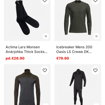
Aclima Lars Monsen
Icebreaker Mens 200
Anárjohka Thick Socks
Oasis LS Crewe DK
Jet Black
Loden
pd.€26.90
€79.90