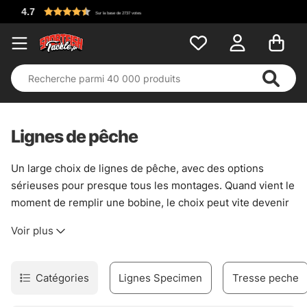
Lignes de pêche
Un large choix de lignes de pêche, avec des options
sérieuses pour presque tous les montages. Quand vient le
moment de remplir une bobine, le choix peut vite devenir
un peu tordu : tresse, nylon, fluorocarbone… chacun a sa
Voir plus
logique, et ce n’est pas toujours la même selon le
moulinet, la technique ou le poisson visé.
La tresse offre une sensation directe et une bonne
Catégories
Lignes Specimen
Tresse peche
transmission au ferrage, surtout quand il faut sentir ce qui
se passe au bout de la ligne. Le nylon reste souple,