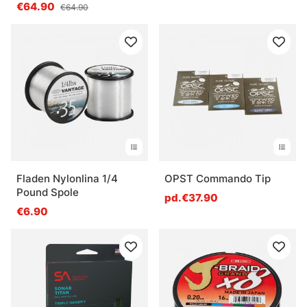
€64.90
€64.90
Fladen Nylonlina 1/4
OPST Commando Tip
Pound Spole
pd.€37.90
€6.90