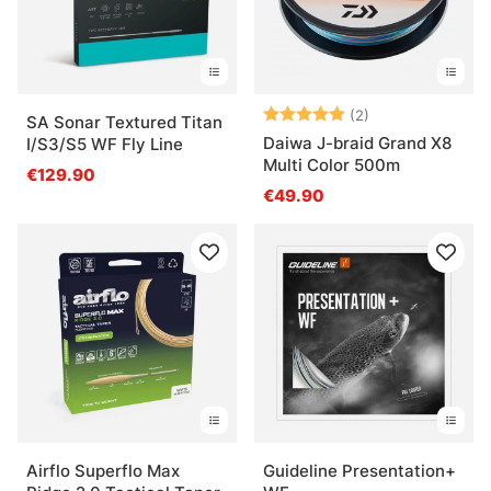
Note:
5.0 sur 5 étoile
(2)
SA Sonar Textured Titan
Daiwa J-braid Grand X8
I/S3/S5 WF Fly Line
Multi Color 500m
€129.90
€49.90
Airflo Superflo Max
Guideline Presentation+