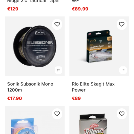
Ridge 2.0 Tactical Taper
WF
€129
€89.99
Sonik Subsonik Mono
Rio Elite Skagit Max
1200m
Power
€17.90
€89