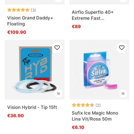
Note:
5.0 sur 5 étoiles
(3)
Airflo Superflo 40+
Vision Grand Daddy+
Extreme Fast
Floating
Intermediate Fly Line
€89
€109.90
Note:
4.5 sur 5 étoile
(2)
Vision Hybrid - Tip 15ft
Sufix Ice Magic Mono
€36.90
Lina Vit/Rosa 50m
€6.10