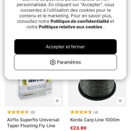
personnalisée. En cliquant sur "Accepter", vous
consentez à l'utilisation des cookies pour le
contenu et le marketing. Pour en savoir plus,
Note:
5.0 sur 5 étoiles
Note:
3.3 sur 5 étoile
(2)
(3)
consultez notre
Politique de confidentialité
et
notre
Politique relative aux cookies
.
DELTA 100%
Airflo Superflo Ridge 2.0
Fluorocarbon C.TESTED
Universal Taper Floating
Fly Line
pd.€13.90
€79.90
€79.90
Accepter et fermer
Paramètres
Note:
4.8 sur 5 étoiles
Note:
4.3 sur 5 étoile
(6)
(4)
Airflo Superflo Universal
Korda Carp Line 1000m
Taper Floating Fly Line
€23.90