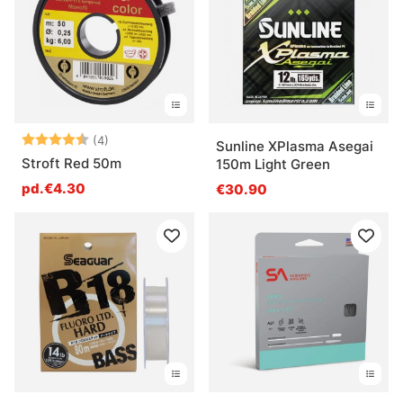
Note:
4.5 sur 5 étoiles
(4)
Sunline XPlasma Asegai
Stroft Red 50m
150m Light Green
pd.€4.30
€30.90