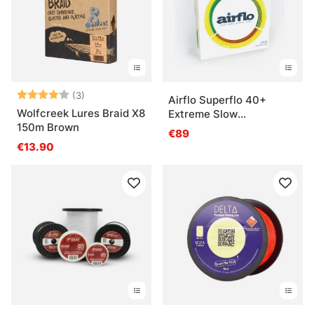
Questions fréquentes sur les lignes de pêche
Qu’est-ce qu’une ligne tressée ?
Note:
4.0 sur 5 étoiles
(3)
Airflo Superflo 40+
Wolfcreek Lures Braid X8
Extreme Slow
Qu’est-ce qu’une ligne monofilament ?
150m Brown
Intermediate Fly Line
€89
€13.90
Qu’est-ce que le fluorocarbone ?
Quelle ligne choisir pour un moulinet spinning ?