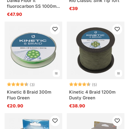
Daiwa Floor It
Rio Classic Sink Tip 10ft
fluorocarbon SS 1000m
€39
0.39mm 9.1KG
€47.90
Note:
4.7 sur 5 étoiles
Note:
4.6 sur 5 étoile
(3)
(5)
Kinetic 8 Braid 300m
Kinetic 4 Braid 1200m
Fluo Green
Dusty Green
€20.90
€38.90