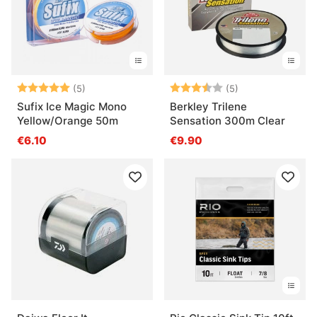
Note:
5.0 sur 5 étoiles
Note:
3.6 sur 5 étoile
(5)
(5)
Sufix Ice Magic Mono
Berkley Trilene
Yellow/Orange 50m
Sensation 300m Clear
€6.10
€9.90