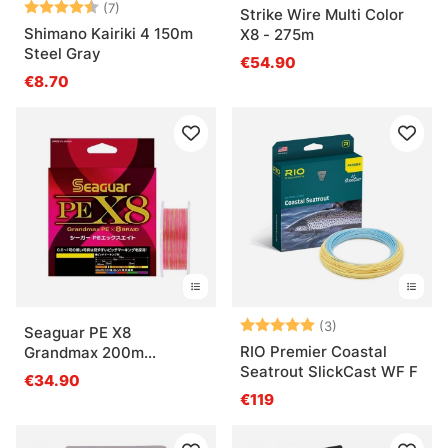
Note:
4.4 sur 5 étoiles
(7)
Strike Wire Multi Color
Shimano Kairiki 4 150m
X8 - 275m
Steel Gray
€54.90
€8.70
Note:
5.0 sur 5 étoile
(3)
Seaguar PE X8
RIO Premier Coastal
Grandmax 200m
Seatrout SlickCast WF F
Multicolor
€34.90
€119