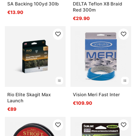
SA Backing 100yd 30lb
DELTA Teflon X8 Braid
Red 300m
€13.90
€29.90
Rio Elite Skagit Max
Vision Meri Fast Inter
Launch
€109.90
€89