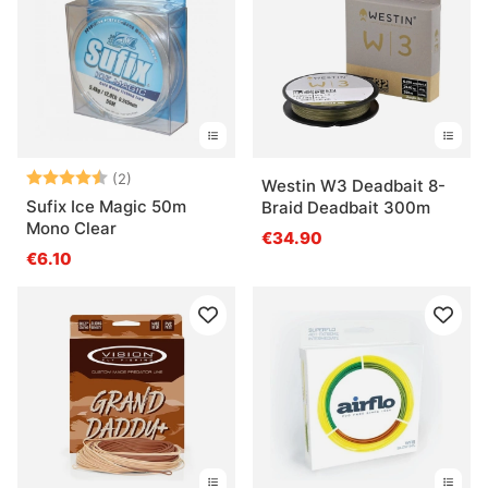
Note:
4.5 sur 5 étoiles
(2)
Westin W3 Deadbait 8-
Sufix Ice Magic 50m
Braid Deadbait 300m
Mono Clear
€34.90
€6.10