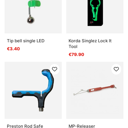
Qu’est-ce qu’un bon choix pour débuter ?
Tip bell single LED
Korda Singlez Lock It
Tool
€3.40
€79.90
Preston Rod Safe
MP-Releaser