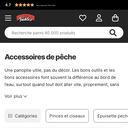
Accessoires de pêche
Une panoplie utile, pas du décor. Les bons outils et les
bons accessoires font souvent la différence au bord de
l’eau, surtout quand tout doit aller vite, proprement, sans
gestes inutiles. Pour décrocher un poisson, manipuler un
Voir plus
leurre, régler un moulinet ou éviter une petite galère qui
tourne mal, ce rayon rassemble l’essentiel avec une
logique simple : être prêt, sans s’encombrer.
Catégories
Pinces et ciseaux
Epuisette pec
Ici, on trouve de quoi gérer le poisson avec soin,
entretenir le matériel, et garder un minimum de contrôle