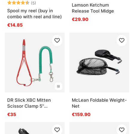
Note:
4.8 sur 5 étoiles
(5)
Lamson Ketchum
Spool my reel (buy in
Release Tool Midge
combo with reel and line)
€29.90
€14.85
DR Slick XBC Mitten
McLean Foldable Weight-
Scissor Clamp 5''
Net
Straight
€35
€159.90