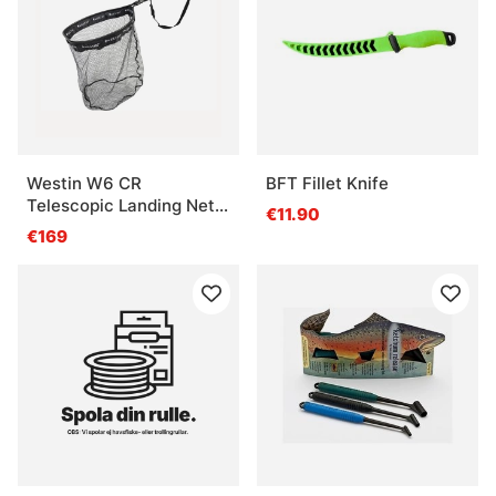
Westin W6 CR
BFT Fillet Knife
Telescopic Landing Net
€11.90
5M L, 77-500cm 7Sec
€169