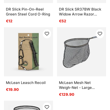
DR Slick Pin-On-Reel
DR Slick SR37BW Black
Green Steel Cord O-Ring
Widow Arrow Razor
Scissor 3 3/4'' Bent
€12
€52
Shaft Black and Red
McLean Leasch Recoil
McLean Mesh Net
Weigh-Net - Large
€19.90
(M110)
€129.90