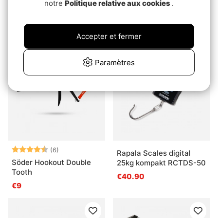
notre
Politique relative aux cookies
.
FIBE Isskopa Plast
Sonik Stanz Stage Stand
110mm
16/19Mm
€4.30
€21.90
Accepter et fermer
Paramètres
Note:
4.2 sur 5 étoiles
(6)
Rapala Scales digital
Söder Hookout Double
25kg kompakt RCTDS-50
Tooth
€40.90
€9