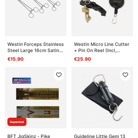
Westin Forceps Stainless
Westin Micro Line Cutter
Steel Large 16cm Satin
+ Pin On Reel (Incl,
Finish
Spare Blades) S
€15.90
€25.90
2,5''/6,3cm Black Sand
Superdeal
BFT JigSkinz - Pike
Guideline Little Gem 13