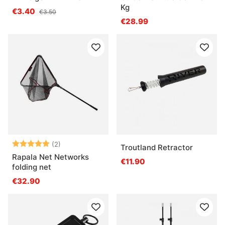
Kg
€3.40
€3.50
€28.99
Note:
5.0 sur 5 étoiles
(2)
Troutland Retractor
Rapala Net Networks
€11.90
folding net
€32.90