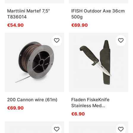
Marttiini Martef 7,5''
IFISH Outdoor Axe 36cm
T836014
500g
€54.90
€69.90
200 Cannon wire (61m)
Fladen FiskeKnife
Stainless Med
€69.90
Plasthandtag
€6.90